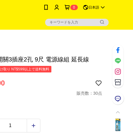
0
日本語
開關3插座2孔 9尺 電源線組 延長線
け取り NT$599以上で送料無料
90
販売数：30点