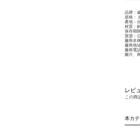
品牌：
規格： 2.
產地：
材質：
保存期限
貨源：
廠商名
廠商地址
廠商電話：
圖片、
レビ
この商
本カテ