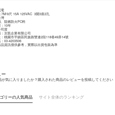
一、 AF
ATM払い
威電
1.お支払
7M/9尺 15A 125VAC  3開3座2孔
ドウが表
台灣
2.SMS
銅、阻燃防火PC料
3.注文す
配送方法
：10年
す。
公司貨
稱：京凱企業有限公司 
4.ご注文
全家取貨
：桃園市平鎮區民族路雙連2段118巷49弄14號
員の場合は
03-4203506
配送毎にN
5.商品受
商品資訊僅供參考，實際以出貨包裝為準
たはアプリ
付款後全
ングでお
配送毎にN
代金納付期
プリをダウ
7-11取貨
以内まで
ュー
配送毎にN
お支払期限
品が気に入りましたか？購入された商品のレビューを投稿してください
付款後7-1
もとに計算
期限を延
配送毎にN
（例：予
ゴリーの人気商品
サイト全体のランキング
の有無に関
宅配
二、支払
配送毎にNT
1.初回 