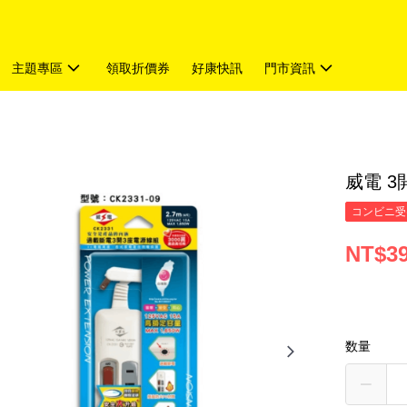
主題專區
領取折價券
好康快訊
門市資訊
威電 3
コンビニ受
NT$3
数量