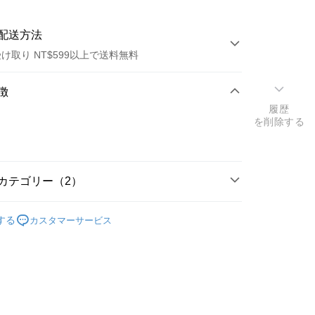
配送方法
け取り NT$599以上で送料無料
方法
徴
履歴
カード1回払い
を削除する
店頭代金引換
カテゴリー（2）
電
延長線
する
カスタマーサービス
研究所
t
y
代金後払い