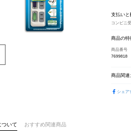
支払いと
コンビニ受
お支払い
商品の特
クレジット
商品番号
7699818
コンビニ
LINE Pay
商品関連
Apple Pay
└ 生活家
JKOPAY
シェア
夏日生活
Easy Walle
Google Pa
AFTEE
について
おすすめ関連商品
説明