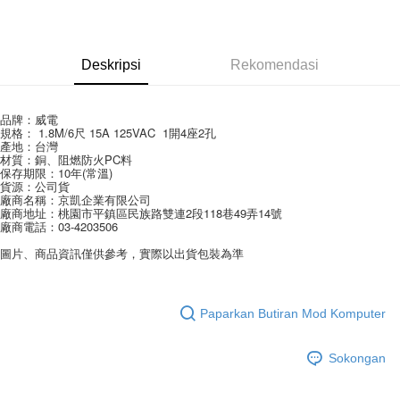
LINE Pay
Apple Pay
Deskripsi
Rekomendasi
JKOPAY
Easy Wallet
品牌：威電
規格： 1.8M/6尺 15A 125VAC  1開4座2孔
Google Pay
產地：台灣
材質：銅、阻燃防火PC料
AFTEE
保存期限：10年(常溫)
貨源：公司貨
Deskripsi
廠商名稱：京凱企業有限公司 
廠商地址：桃園市平鎮區民族路雙連2段118巷49弄14號
Pertama, Mengenai Perkhidmatan AFTEE Beli Sekarang Bayar Kemudian
Pemindahan ATM
廠商電話：03-4203506
1. Dengan memilih AFTEE sebagai kaedah pembayaran, mesej
pengesahan AFTEE akan muncul.
圖片、商品資訊僅供參考，實際以出貨包裝為準
2. Anda boleh meneruskan pembayaran selepas pengesahan SMS.
Pilihan Penghantaran
3. Tiada bayaran diperlukan apabila pesanan disahkan. Produk akan
dihantar ke alamat yang ditetapkan.
全家取貨付款
4. Setelah pesanan disahkan, anda akan menerima SMS pembayaran
Paparkan Butiran Mod Komputer
NT$60/pesanan | Penghantaran percuma untuk pesanan
manakala ahli aplikasi akan menerima pemberitahuan tolak aplikasi
NT$599 atau lebih
AFTEE.
5. Tiada bayaran diperlukan apabila anda menerima produk. Sila buat
Sokongan
pembayaran di empat kedai serbaneka utama, ATM atau perbankan
付款後全家取貨
dalam talian dengan SMS pembayaran atau pemberitahuan tolak aplikasi
NT$60/pesanan | Penghantaran percuma untuk pesanan