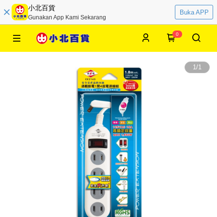
小北百貨
Buka APP
Gunakan App Kami Sekarang
0
1
/
1