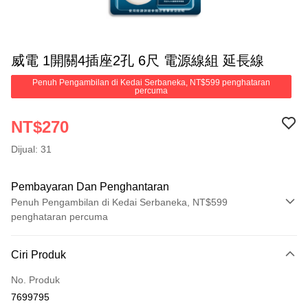
威電 1開關4插座2孔 6尺 電源線組 延長線
Penuh Pengambilan di Kedai Serbaneka, NT$599 penghataran
percuma
NT$270
Dijual: 31
Pembayaran Dan Penghantaran
Penuh Pengambilan di Kedai Serbaneka, NT$599
penghataran percuma
Kaedah Pembayaran
Ciri Produk
Kad Kredit (Bayaran Penuh)
No. Produk
Pengambilan di Kedai Serbaneka
7699795