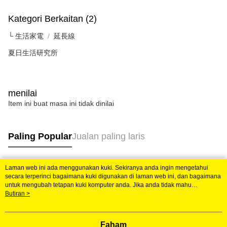
AFTEE.
NT$599 atau lebih
Kategori Berkaitan (2)
Sila ambil perhatian bahawa tempoh pembayaran adalah 14 hari. Walau
7-11取貨付款
bagaimanapun, bagi mereka yang telah memuat turun Aplikasi AFTEE
└ 生活家電
延長線
dan mendaftar sebagai ahli AFTEE boleh menikmati tempoh pembayaran
NT$60/pesanan | Penghantaran percuma untuk pesanan
sehingga 45 hari.
夏日生活研究所
NT$599 atau lebih
Tempoh pembayaran dikira dari masa kedai meminta pembayaran anda,
付款後7-11取貨
ditambah dengan bilangan hari yang boleh dilanjutkan oleh AFTEE. Anda
boleh melanjutkan tempoh pembayaran anda sebelum anda menerima
NT$60/pesanan | Penghantaran percuma untuk pesanan
menilai
pesanan. Walau bagaimanapun, tiada jaminan bahawa anda boleh
NT$599 atau lebih
menerima pesanan anda semasa tempoh pembayaran (cth.: produk
Item ini buat masa ini tidak dinilai
prapesanan atau produk yang mungkin mengambil masa yang lebih
宅配
lama untuk dihantar). Oleh itu, anda dikehendaki membuat pembayaran
kepada AFTEE dalam tempoh sama ada anda menerima pesanan.
NT$120/pesanan | Penghantaran percuma untuk pesanan
Paling Popular
Jualan paling laris
NT$899 atau lebih
Kedua, Sekatan Pembayaran
1. Jumlah yang diperakui untuk pengguna kali pertama boleh sehingga
NT$10,000. Amaun diperakui sebenar yang diluluskan akan berdasarkan
Laman web ini ada menggunakan kuki. Sekiranya anda ingin mengetahui
Tag Popular
keputusan pensijilan dan semakan oleh AFTEE.
secara terperinci bagaimana kuki digunakan di laman web ini, dan bagaimana
2. Amaun perbelanjaan minimum mestilah lebih besar daripada NT$20.
untuk mengubah tetapan kuki komputer anda. Jika anda tidak mahu
menggunakan kuki di komputer anda, sila rujuk penerangan mengenai kuki.
Butiran >
3. Pada masa ini hanya tersedia untuk ahli Taiwan.
Dasar Privasi
Laman web ini ada menggunakan kuki. Sekiranya anda ingin
mengetahui secara terperinci bagaimana kuki digunakan di laman web ini,
Ketiga, Syarat Perkhidmatan
dan bagaimana untuk mengubah tetapan kuki komputer anda. Jika anda tidak
Perkhidmatan AFTEE Beli Sekarang Bayar Kemudian disediakan oleh NP
Faham