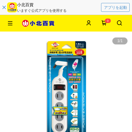
小北百貨
アプリを起動
いますぐ公式アプリを使用する
0
1
/
1