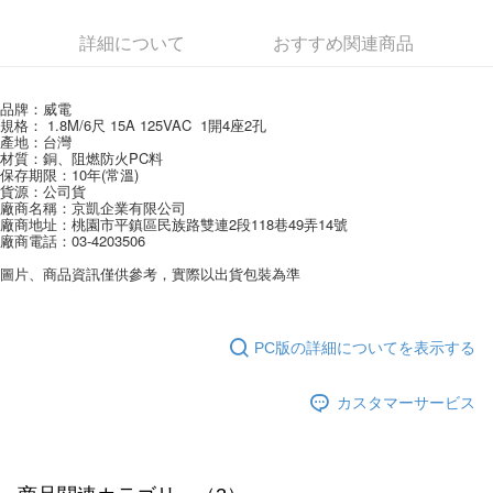
Apple Pay
詳細について
おすすめ関連商品
JKOPAY
Easy Wallet
品牌：威電
規格： 1.8M/6尺 15A 125VAC  1開4座2孔
Google Pay
產地：台灣
材質：銅、阻燃防火PC料
保存期限：10年(常溫)
AFTEE代金後払い
貨源：公司貨
説明
廠商名稱：京凱企業有限公司 
廠商地址：桃園市平鎮區民族路雙連2段118巷49弄14號
一、 AFTEE代金後払いについて
廠商電話：03-4203506
ATM払い
1.お支払い方法でAFTEE代金後払いを選択すると、携帯電話認証ウィンド
ウが表示されます。
圖片、商品資訊僅供參考，實際以出貨包裝為準
2.SMSで認証してお支払い手続を進めてください。
配送方法
3.注文するときのお支払いは不要です。商品はご指定の住所に配送されま
す。
全家取貨付款
4.ご注文が完了すると、携帯に支払い通知のSMSが届きます。アプリ会員
PC版の詳細についてを表示する
配送毎にNT$60、NT$599以上で送料無料
の場合は、AFTEE アプリプッシュ通知が届きます。
5.商品受け取り時のお支払いは不要です。商品を確かめてから、SMSまた
付款後全家取貨
カスタマーサービス
はアプリの通知に従って、4大コンビニ、またはATM/オンラインバンキン
グでお支払いください。
配送毎にNT$60、NT$599以上で送料無料
代金納付期限は最短で 14 日以内ですので、ご注意ください。AFTEE アプ
7-11取貨付款
リをダウンロードして AFTEE 会員になるとお支払い期限を最長 45 日以内