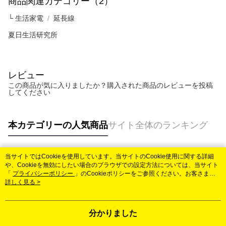
商品関連カテゴリー（2）
配送毎にNT$60、NT$599以上で送料無料
まで延長できます。
└ 生活家電
延長線
付款後7-11取貨
お支払期限は、ショップが請求した期日と、AFTEEで延長できる日数をも
とに計算されます。AFTEEで注文すると、商品を受け取るまで支払い期限
夏日生活研究所
配送毎にNT$60、NT$599以上で送料無料
を延長できますが、商品を期限内に受け取れない場合があります（例：予
約商品や商品到着日が比較的遅い商品）。そのため、商品到着の有無に関
宅配
わらず、AFTEEで指定された期限内にお支払いください。
配送毎にNT$120、NT$899以上で送料無料
レビュー
二、支払い限度額
この商品が気に入りましたか？購入された商品のレビューを投稿
1.初回 AFTEEを ご利用の際に、認証結果及び当社の審査の結果に基づ
してください
き、限度額が設定されます。
2.決済金額は最低NT$20です。
3.現在、台湾の会員のみご利用いただけます。
本カテゴリーの人気商品
サイト全体のランキング
三、利用規約「AFTEE代金後払い」（以下当サービスという）はネットプ
ロテクションズ（以下 AFTEE という）が提供し、AFTEEが代金を徴収し
ます。当サービスご利用の際に提供しなければならない個人情報（注文者
当サイトではCookieを使用しています。当サイトのCookie使用に関する詳細
の氏名、電話番号、受取人の氏名、電話番号、受取人住所を含むがこれに
人気タグ
や、Cookieを無効にしたい場合のブラウザでの設定方法については、当サイト
限らない）は、AFTEEに渡され当サービスで必要な範囲内で利用されま
「
プライバシーポリシー
」のCookieポリシーをご参照ください。お客さま
す。AFTEEの個人情報の収集、処理、利用について、詳細はAFTEE公式ホ
が、当サイトを引き続き使用される場合、当社がサイト利用規約のCookieポリ
詳しく見る >
ームページの『個人情報の収集、処理及び利用に関する声明』をご参照く
シーに基づいてCookieを使用することに同意したものとみなします。
ださい（
https://aftee.tw/privacypolicy/
）。
分かりました
AFTEEの初回ご利用の際に、審査を通過すれば、最高額がNT$10,000にな
ります。支払い期限を過ぎた場合、その金額に基づいて年利20%の遅延滞