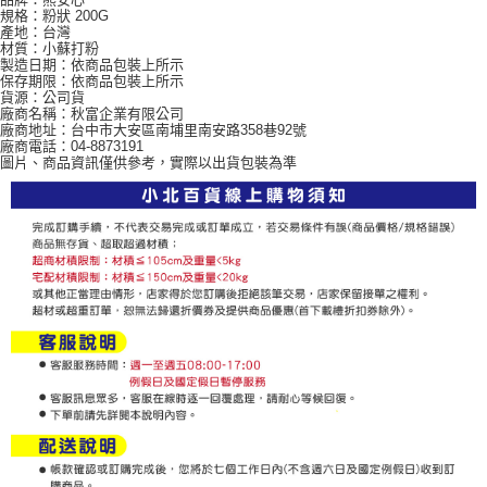
每筆NT$60，滿NT$599(含以上)免運費
購買商品的店家。未經商家同意取消之訂單仍視為有效，需透過AFTEE先享
規格：粉狀 200G
產地：台灣
後付繳納相關費用。
材質：小蘇打粉
付款後7-11取貨
※ 交易是否成功請以「AFTEE先享後付 」之結帳頁面顯示為準，若有關於
製造日期：依商品包裝上所示
是否繳費成功／繳費後需取消欲退款等相關疑問，請聯繫「AFTEE先享後付
保存期限：依商品包裝上所示
每筆NT$60，滿NT$599(含以上)免運費
客戶支援中心」
https://netprotections.freshdesk.com/support/home
貨源：公司貨
廠商名稱：秋富企業有限公司
宅配
廠商地址：台中市大安區南埔里南安路358巷92號
【注意事項】
廠商電話：04-8873191
１．透過由恩沛科技股份有限公司提供之「AFTEE先享後付」服務完成之交
每筆NT$120，滿NT$899(含以上)免運費
圖片、商品資訊僅供參考，實際以出貨包裝為準
易，需依本服務之必要範圍內提供個人資料，並將交易相關給付款項請求債
權轉讓予恩沛科技股份有限公司。
２．關於個人資料處理事宜，請瀏覽以下網址：
https://aftee.tw/terms/#terms3
３．未成年的使用者請事先徵得法定代理人或監護人之同意方可使用
「AFTEE先享後付」，若未經同意申辦者引起之損失，本公司不負相關責
任。
４．使用「AFTEE先享後付」時，將依據個別帳號之用戶狀況，依本公司即
時審查核予不同之上限額度；若仍有額度不足之情形，本公司將視審查結果
請求用戶進行身份認證。
５．嚴禁一人註冊多個帳號或使用他人資訊註冊。若發現惡意使用之情形，
恩沛科技股份有限公司將有權停止該用戶之使用額度並採取法律行動。