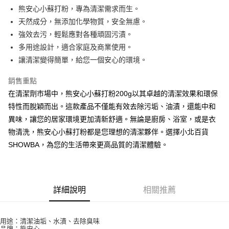
Apple Pay
熊安心小蘇打粉，專為清潔需求而生。
天然成分，無添加化學物質，安全無慮。
街口支付
強效去污，輕鬆應對各種頑固污漬。
悠遊付
多用途設計，適合家庭及商業使用。
讓清潔變得簡單，給您一個安心的環境。
Google Pay
銷售重點
AFTEE先享後付
在清潔劑市場中，熊安心小蘇打粉200g以其卓越的清潔效果和環保
相關說明
特性而脫穎而出。這款產品不僅能有效去除污垢、油漬，還能中和
【關於「AFTEE先享後付」】
ATM付款
AFTEE先享後付是「在收到商品之後才付款」的支付方式。 讓您購物簡單
異味，讓您的居家環境更加清新舒適。無論是廚房、浴室，或是衣
便利好安心！
物清洗，熊安心小蘇打粉都是您理想的清潔夥伴。選擇小北百貨
１．簡單：不需註冊會員、不需綁卡、不需儲值。
運送方式
２．便利：只要手機號碼，簡訊認證，即可結帳。
SHOWBA，為您的生活帶來更高品質的清潔體驗。
３．安心：先確認商品／服務後，再付款。
全家取貨付款
每筆NT$60，滿NT$599(含以上)免運費
【「AFTEE先享後付」結帳流程】
１．於結帳方式選擇「AFTEE先享後付」後，將跳轉至「AFTEE先享後付」
付款後全家取貨
結帳頁面，進行簡訊認證並確認金額後，即可完成結帳。
詳細說明
相關推薦
２．訂單成立數日內，您將收到繳費通知簡訊。
每筆NT$60，滿NT$599(含以上)免運費
３．收到繳費通知簡訊後14天內，點擊此簡訊中的連結，可透過四大超商／
ATM／網路銀行／等多元方式進行付款，方視為交易完成。
7-11取貨付款
用途：清潔油垢、水漬、去除臭味
※ 請注意：結帳手續完成當下不需立刻繳費，但若您需要取消訂單，請聯絡
品牌：熊安心