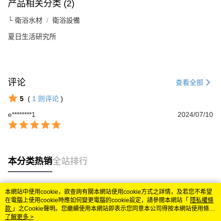
产品相关分类 (2)
└ 衛浴水材
衛浴設備
夏日生活研究所
评论
查看全部
5
(
1
则评论
)
e********1
2024/07/10
本分类热销
全站排行
本網站中使用cookie，欲查詢有關本網站使用cookie方式之詳情，及若您不希望
热门标签
在電腦上使用cookie時應如何變更電腦的cookie設定，請參閱本網站「
隱私權條
款
」之Cookie聲明。您繼續使用本網站即表示您同意本公司得按本網站使用條款
之Cookie聲明使用cookie。
了解更多 >