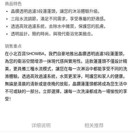
商品特色
Apple Pay
晶鑽透明過濾3段蓮蓬頭，讓您的沐浴體驗升級。
三段水流調節，滿足不同需求，享受專屬的舒適感。
街口支付
透過高效過濾系統，去除水中雜質，保護您的肌膚。
悠遊付
透明設計，簡約時尚，與現代衛浴完美融合。
Google Pay
销售重点
在小北百貨SHOWBA，我們自豪地推出晶鑽透明過濾3段蓮蓬頭，
AFTEE先享后付
為您的衛浴空間增添一抹現代感與實用性。這款蓮蓬頭不僅設計精
相关说明
美，更具備三種水流模式，讓您在每一次淋浴中都能享受不同的洗
一、關於 AFTEE先享後付
ATM付款
1. 於付款方式選擇AFTEE先享後付，將跳出AFTEE先享後付手機驗證視
滌體驗。透過高效過濾系統，水質更潔淨，呵護您和家人的健康。
窗。
無論是清晨的清新或是夜晚的放鬆，晶鑽蓮蓬頭都將成為您生活中
2. 進行簡訊驗證之後，即可完成結帳手續。
运送方式
3. 訂單確認後不需事先繳費，商品會配送至您的指定地址。
不可或缺的一部分。立即選擇，讓每一次洗澡都成為一場愉悅的享
4. 下訂完成後，您的手機會收到一封繳費通知簡訊，APP會員則會收到
全家取貨付款
受！
AFTEE APP推播通知。
每笔NT$60，满NT$599(含以上)免运费
5. 收到商品當下無需繳費，確認無誤後，請再利用繳費通知簡訊或AFTEE
APP於四大便利商店‧ATM/網銀等方式進行付款。
付款後全家取貨
請留意繳費期限為 14 天。唯有下載 AFTEE App 成為 AFTEE 會員者方能享
每笔NT$60，满NT$599(含以上)免运费
详细说明
相关推荐
有最長 45 天內付款之服務。