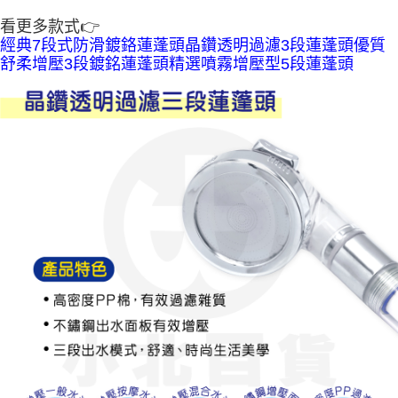
7-11取貨付款
繳費期限，為商家向您請款的時間，再加上使用AFTEE可延長的天數所計算
看更多款式👉
每笔NT$60，满NT$599(含以上)免运费
出。使用AFTEE下訂可以延長您收到商品前的繳費天數，但無法保證一定能
經典7段式防滑鍍鉻蓮蓬頭
晶鑽透明過濾3段蓮蓬頭
優質
夠在期限內收到商品(例如:預購商品或預計到貨時間較長者)。因此無論收到
付款後7-11取貨
商品與否，仍需要請您在AFTEE規定的時間內完成繳費。
舒柔增壓3段鍍銘蓮蓬頭
精選噴霧增壓型5段蓮蓬頭
每笔NT$60，满NT$599(含以上)免运费
二、付款限制
1. 初次使用 AFTEE 時，將依認證結果及本公司審查結果，核予每個人不同
宅配
之上限額度
2. 結帳金額須大於NT$30
每笔NT$120，满NT$899(含以上)免运费
3. 目前僅支援台灣會員
三、聲明條款
「AFTEE先享後付」(下稱本服務)乃由恩沛科技股份有限公司(下稱 AFTEE )
所提供，並由 AFTEE 向您收取款項。因使用本服務所須提供之個人資料(包
含但不限於訂購人姓名、電話，收件人姓名、電話、收件地址)，將交付予
AFTEE 於本服務必要服務範圍內運用。關於 AFTEE 對於個人資料之蒐集、
處理、利用，詳參 AFTEE 官網之『個人資料蒐集、處理及利用告知聲明』
（
https://aftee.tw/privacypolicy/
）。
若款項超過繳費期限，將根據當次的金額加收年利率 16% 的逾期滯納金。
未成年的使用者，請事先徵得法定代理人或監護人之同意方可使用
AFTEE。
若您對於個人資料之處理、利用有任何疑問，或欲行使相關法律權利，請聯
繫恩沛科技股份有限公司。若您不同意我們將上開所示之個人資料，連同必