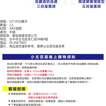
規格：1/2"(4分)螺牙
數量：1入
材質：ABS塑膠
產地：中國
委製商：聯佑興業有限公司
地址：台中市北屯區崇仁街58巷9號
電話：04-25675607
圖片、商品資訊僅供參考，實際以出貨包裝為準