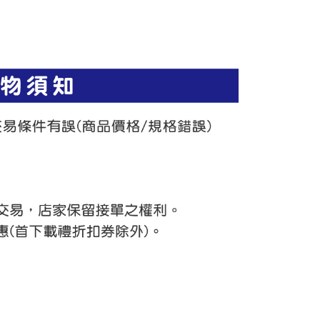
讓予恩沛科技股份有限公司。
個人資料處理事宜，請瀏覽以下網址：
ee.tw/terms/#terms3
年的使用者請事先徵得法定代理人或監護人之同意方可使用
E先享後付」，若未經同意申辦者引起之損失，本公司不負相關責
AFTEE先享後付」時，將依據個別帳號之用戶狀況，依本公司
核予不同之上限額度；若仍有額度不足之情形，本公司將視審查
用戶進行身份認證。
一人註冊多個帳號或使用他人資訊註冊。若發現惡意使用之情
科技股份有限公司將有權停止該用戶之使用額度並採取法律行