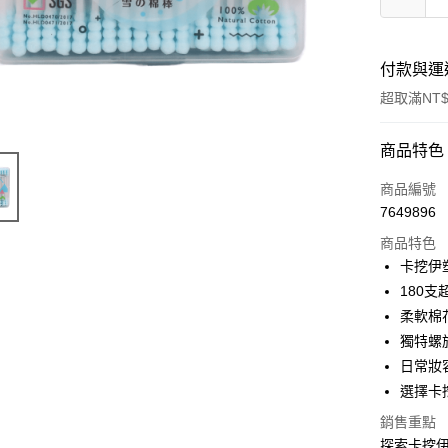
付款與運
超取滿NT$
付款方式
商品特色
信用卡一
商品編號
7649896
超商取貨
商品特色
LINE Pay
卡挖伊
180
Apple Pay
柔軟棉
街口支付
獨特螺
日常妝
悠遊付
選擇卡
Google Pa
銷售重點
AFTEE先
探索卡挖伊