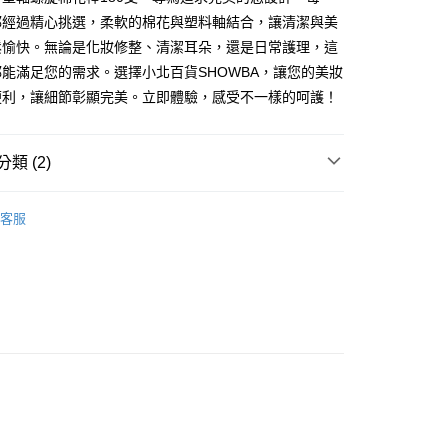
都經過精心挑選，柔軟的棉花與塑料軸結合，讓清潔與美
FTEE先享後付」】
鬆愉快。無論是化妝修整、清潔耳朵，還是日常護理，這
先享後付是「在收到商品之後才付款」的支付方式。 讓您購物簡單
能滿足您的需求。選擇小北百貨SHOWBA，讓您的美妝
心！
：不需註冊會員、不需綁卡、不需儲值。
便利，讓細節彰顯完美。立即體驗，感受不一樣的呵護！
：只要手機號碼，簡訊認證，即可結帳。
：先確認商品／服務後，再付款。
付款
類 (2)
EE先享後付」結帳流程】
0，滿NT$599(含以上)免運費
方式選擇「AFTEE先享後付」後，將跳轉至「AFTEE先享後
用
美妝美材
頁面，進行簡訊認證並確認金額後，即可完成結帳。
客服
家取貨
成立數日內，您將收到繳費通知簡訊。
研究所
費通知簡訊後14天內，點擊此簡訊中的連結，可透過四大超商
0，滿NT$599(含以上)免運費
網路銀行／等多元方式進行付款，方視為交易完成。
：結帳手續完成當下不需立刻繳費，但若您需要取消訂單，請聯
付款
的店家。未經商家同意取消之訂單仍視為有效，需透過AFTEE
繳納相關費用。
0，滿NT$599(含以上)免運費
否成功請以「AFTEE先享後付 」之結帳頁面顯示為準，若有關於
功／繳費後需取消欲退款等相關疑問，請聯繫「AFTEE先享後
1取貨
援中心」
https://netprotections.freshdesk.com/support/home
0，滿NT$599(含以上)免運費
項】
恩沛科技股份有限公司提供之「AFTEE先享後付」服務完成之
依本服務之必要範圍內提供個人資料，並將交易相關給付款項請
20，滿NT$899(含以上)免運費