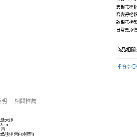
相關說明
支棉花棒
【關於「A
容變得輕
ATM付款
AFTEE
款棉花棒都
便利好安
１．簡單
日常更添
２．便利
運送方式
３．安心
全家取貨
商品相關分
【「AFT
每筆NT$6
１．於結帳
└ 美妝日
付」結帳
分享
付款後全
２．訂單
夏日生活
３．收到繳
每筆NT$6
／ATM／
※ 請注意
7-11取貨
絡購買商品
先享後付
每筆NT$6
說明
相關推薦
※ 交易是
是否繳費成
付款後7-1
付客戶支
每筆NT$6
生活大師
【注意事
8cm
宅配
１．透過由
台灣
天然純棉 聚丙烯塑軸
交易，需
每筆NT$1