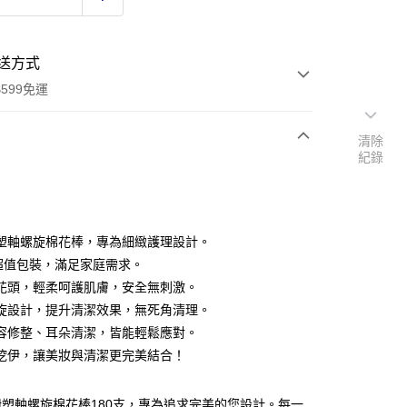
送方式
599免運
清除
紀錄
次付款
付款
塑軸螺旋棉花棒，專為細緻護理設計。
支超值包裝，滿足家庭需求。
花頭，輕柔呵護肌膚，安全無刺激。
旋設計，提升清潔效果，無死角清理。
容修整、耳朵清潔，皆能輕鬆應對。
挖伊，讓美妝與清潔更完美結合！
y
享後付
塑軸螺旋棉花棒180支，專為追求完美的您設計。每一