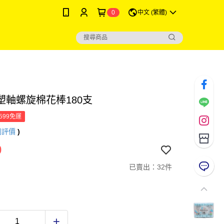
0
中文 (繁體)
塑軸螺旋棉花棒180支
599免運
則評價
)
0
已賣出：32件