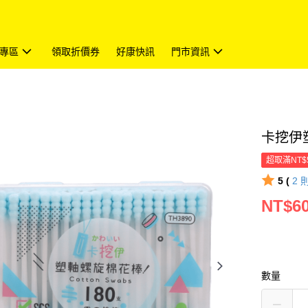
專區
領取折價券
好康快訊
門市資訊
卡挖伊
超取滿NT$
5 (
2
NT$6
數量