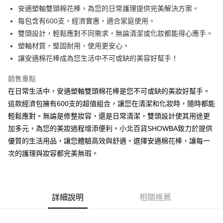
Apple Pay
安適塑軸雙頭棉花棒，為您的日常護理提供完美解決方案。
每包含有600支，經濟實惠，適合家庭使用。
街口支付
雙頭設計，輕鬆應對不同需求，無論清潔或化妝都能得心應手。
悠遊付
塑軸材質，堅固耐用，使用更安心。
讓安適棉花棒成為您生活中不可或缺的美容好幫手！
Google Pay
銷售重點
AFTEE先享後付
在日常生活中，安適塑軸雙頭棉花棒是您不可或缺的美妝好幫手。
相關說明
這款經濟包擁有600支的超值組合，讓您在清潔和化妝時，隨時都能
【關於「AFTEE先享後付」】
ATM付款
AFTEE先享後付是「在收到商品之後才付款」的支付方式。 讓您購物簡單
輕鬆應對。無論是修整妝容，還是日常清潔，雙頭設計使其用途更
便利好安心！
加多元，為您的美妝過程增添便利。小北百貨SHOWBA致力於提供
１．簡單：不需註冊會員、不需綁卡、不需儲值。
運送方式
２．便利：只要手機號碼，簡訊認證，即可結帳。
優質的生活用品，讓您體驗高效與舒適。選擇安適棉花棒，讓每一
３．安心：先確認商品／服務後，再付款。
全家取貨付款
次的護理與妝容都完美無瑕。
每筆NT$60，滿NT$599(含以上)免運費
【「AFTEE先享後付」結帳流程】
１．於結帳方式選擇「AFTEE先享後付」後，將跳轉至「AFTEE先享後付」
付款後全家取貨
結帳頁面，進行簡訊認證並確認金額後，即可完成結帳。
２．訂單成立數日內，您將收到繳費通知簡訊。
每筆NT$60，滿NT$599(含以上)免運費
詳細說明
相關推薦
３．收到繳費通知簡訊後14天內，點擊此簡訊中的連結，可透過四大超商／
ATM／網路銀行／等多元方式進行付款，方視為交易完成。
7-11取貨付款
※ 請注意：結帳手續完成當下不需立刻繳費，但若您需要取消訂單，請聯絡