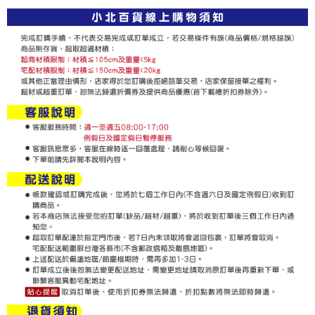
每筆NT$60，滿NT$599(含以上)免運費
購買商品的店家。未經商家同意取消之訂單仍視為有效，需透過AFTEE先享
後付繳納相關費用。
付款後7-11取貨
※ 交易是否成功請以「AFTEE先享後付 」之結帳頁面顯示為準，若有關於
是否繳費成功／繳費後需取消欲退款等相關疑問，請聯繫「AFTEE先享後付
每筆NT$60，滿NT$599(含以上)免運費
客戶支援中心」
https://netprotections.freshdesk.com/support/home
宅配
【注意事項】
１．透過由恩沛科技股份有限公司提供之「AFTEE先享後付」服務完成之交
每筆NT$120，滿NT$899(含以上)免運費
易，需依本服務之必要範圍內提供個人資料，並將交易相關給付款項請求債
權轉讓予恩沛科技股份有限公司。
２．關於個人資料處理事宜，請瀏覽以下網址：
https://aftee.tw/terms/#terms3
３．未成年的使用者請事先徵得法定代理人或監護人之同意方可使用
「AFTEE先享後付」，若未經同意申辦者引起之損失，本公司不負相關責
任。
４．使用「AFTEE先享後付」時，將依據個別帳號之用戶狀況，依本公司即
時審查核予不同之上限額度；若仍有額度不足之情形，本公司將視審查結果
請求用戶進行身份認證。
５．嚴禁一人註冊多個帳號或使用他人資訊註冊。若發現惡意使用之情形，
恩沛科技股份有限公司將有權停止該用戶之使用額度並採取法律行動。