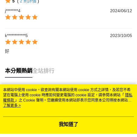
5
(
2
則評價
)
j********4
2024/06/12
k************5
2023/10/05
好
本分類熱銷
全站排行
本網站中使用 cookie，欲查詢有關本網站使用 cookie 方式之詳情，及若您不希
熱門標籤
望在電腦上使用 cookie 時應如何變更電腦的 cookie 設定，請參閱本網站「
隱私
權條款
」之 Cookie 聲明。您繼續使用本網站即表示您同意本公司得按本網站使
用條款之 Cookie 聲明使用 cookie。
了解更多 >
我知道了