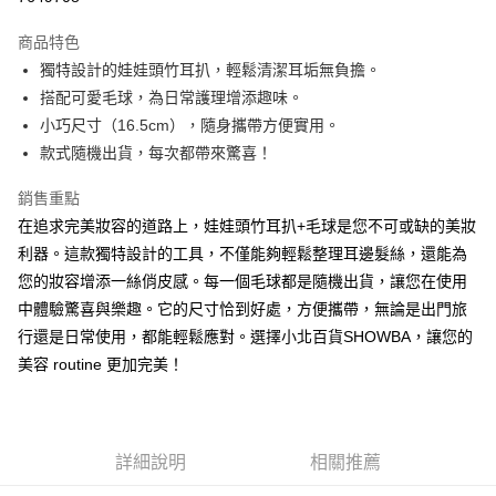
LINE Pay
商品特色
Apple Pay
獨特設計的娃娃頭竹耳扒，輕鬆清潔耳垢無負擔。
搭配可愛毛球，為日常護理增添趣味。
街口支付
小巧尺寸（16.5cm），隨身攜帶方便實用。
悠遊付
款式隨機出貨，每次都帶來驚喜！
Google Pay
銷售重點
在追求完美妝容的道路上，娃娃頭竹耳扒+毛球是您不可或缺的美妝
AFTEE先享後付
利器。這款獨特設計的工具，不僅能夠輕鬆整理耳邊髮絲，還能為
相關說明
您的妝容增添一絲俏皮感。每一個毛球都是隨機出貨，讓您在使用
【關於「AFTEE先享後付」】
ATM付款
AFTEE先享後付是「在收到商品之後才付款」的支付方式。 讓您購物簡單
中體驗驚喜與樂趣。它的尺寸恰到好處，方便攜帶，無論是出門旅
便利好安心！
行還是日常使用，都能輕鬆應對。選擇小北百貨SHOWBA，讓您的
１．簡單：不需註冊會員、不需綁卡、不需儲值。
運送方式
２．便利：只要手機號碼，簡訊認證，即可結帳。
美容 routine 更加完美！
３．安心：先確認商品／服務後，再付款。
全家取貨付款
每筆NT$60，滿NT$599(含以上)免運費
【「AFTEE先享後付」結帳流程】
１．於結帳方式選擇「AFTEE先享後付」後，將跳轉至「AFTEE先享後付」
付款後全家取貨
結帳頁面，進行簡訊認證並確認金額後，即可完成結帳。
詳細說明
相關推薦
２．訂單成立數日內，您將收到繳費通知簡訊。
每筆NT$60，滿NT$599(含以上)免運費