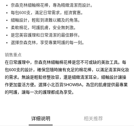
Apple Pay
奈森克林細軸棉花棒，專為精緻清潔而設計。
每包600支，滿足日常需求，經濟實惠。
街口支付
細軸設計，輕鬆到達難以觸及的角落。
悠遊付
柔軟棉花，呵護肌膚，安全無刺激。
是您美容護理和日常清潔的最佳夥伴。
Google Pay
選擇奈森克林，享受專業呵護的每一刻。
AFTEE先享后付
销售重点
相关说明
在日常護理中，奈森克林細軸棉花棒是您不可或缺的美妝工具。每
一、關於 AFTEE先享後付
ATM付款
1. 於付款方式選擇AFTEE先享後付，將跳出AFTEE先享後付手機驗證視
包600支的設計，確保您隨時擁有充足的棉花棒，以滿足清潔與化妝
窗。
的需求。無論是輕鬆修整妝容，還是細緻清潔耳朵，細軸設計讓操
2. 進行簡訊驗證之後，即可完成結帳手續。
运送方式
3. 訂單確認後不需事先繳費，商品會配送至您的指定地址。
作更加靈活方便。選擇小北百貨SHOWBA，為您的肌膚提供最專業
4. 下訂完成後，您的手機會收到一封繳費通知簡訊，APP會員則會收到
全家取貨付款
的呵護，讓每一次的護理都成為享受。
AFTEE APP推播通知。
每笔NT$60，满NT$599(含以上)免运费
5. 收到商品當下無需繳費，確認無誤後，請再利用繳費通知簡訊或AFTEE
APP於四大便利商店‧ATM/網銀等方式進行付款。
付款後全家取貨
請留意繳費期限為 14 天。唯有下載 AFTEE App 成為 AFTEE 會員者方能享
每笔NT$60，满NT$599(含以上)免运费
详细说明
相关推荐
有最長 45 天內付款之服務。
7-11取貨付款
繳費期限，為商家向您請款的時間，再加上使用AFTEE可延長的天數所計算