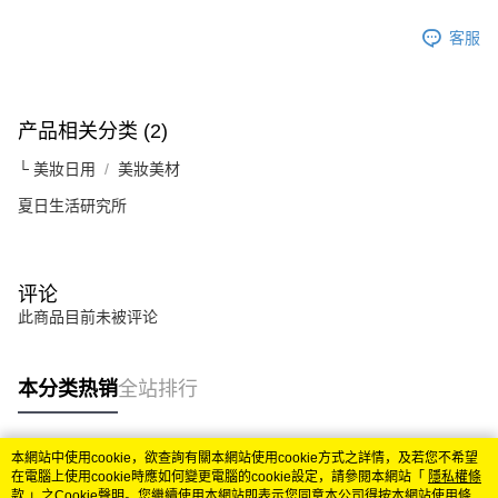
客服
产品相关分类 (2)
└ 美妝日用
美妝美材
夏日生活研究所
评论
此商品目前未被评论
本分类热销
全站排行
本網站中使用cookie，欲查詢有關本網站使用cookie方式之詳情，及若您不希望
热门标签
在電腦上使用cookie時應如何變更電腦的cookie設定，請參閱本網站「
隱私權條
款
」之Cookie聲明。您繼續使用本網站即表示您同意本公司得按本網站使用條款