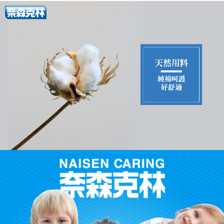
每笔NT$60，满NT$599(含以上)免运费
出。使用AFTEE下訂可以延長您收到商品前的繳費天數，但無法保證一定能
夠在期限內收到商品(例如:預購商品或預計到貨時間較長者)。因此無論收到
付款後7-11取貨
商品與否，仍需要請您在AFTEE規定的時間內完成繳費。
每笔NT$60，满NT$599(含以上)免运费
二、付款限制
1. 初次使用 AFTEE 時，將依認證結果及本公司審查結果，核予每個人不同
宅配
之上限額度
2. 結帳金額須大於NT$30
每笔NT$120，满NT$899(含以上)免运费
3. 目前僅支援台灣會員
三、聲明條款
「AFTEE先享後付」(下稱本服務)乃由恩沛科技股份有限公司(下稱 AFTEE )
所提供，並由 AFTEE 向您收取款項。因使用本服務所須提供之個人資料(包
含但不限於訂購人姓名、電話，收件人姓名、電話、收件地址)，將交付予
AFTEE 於本服務必要服務範圍內運用。關於 AFTEE 對於個人資料之蒐集、
處理、利用，詳參 AFTEE 官網之『個人資料蒐集、處理及利用告知聲明』
（
https://aftee.tw/privacypolicy/
）。
若款項超過繳費期限，將根據當次的金額加收年利率 16% 的逾期滯納金。
未成年的使用者，請事先徵得法定代理人或監護人之同意方可使用
AFTEE。
若您對於個人資料之處理、利用有任何疑問，或欲行使相關法律權利，請聯
繫恩沛科技股份有限公司。若您不同意我們將上開所示之個人資料，連同必
要之購買訂單資訊提供予 AFTEE ，或讓 AFTEE 蒐集處理利用您的個人資