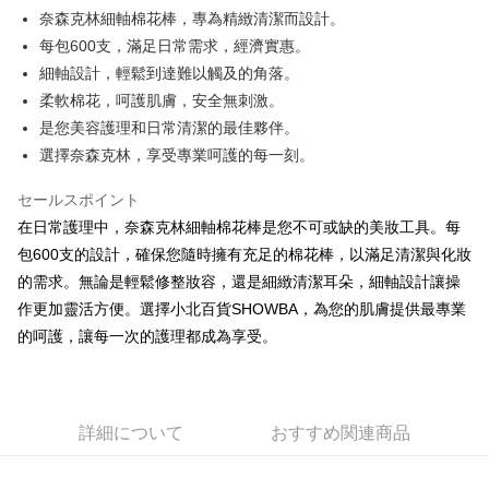
Apple Pay
奈森克林細軸棉花棒，專為精緻清潔而設計。
每包600支，滿足日常需求，經濟實惠。
JKOPAY
細軸設計，輕鬆到達難以觸及的角落。
Easy Wallet
柔軟棉花，呵護肌膚，安全無刺激。
是您美容護理和日常清潔的最佳夥伴。
Google Pay
選擇奈森克林，享受專業呵護的每一刻。
AFTEE代金後払い
説明
セールスポイント
一、 AFTEE代金後払いについて
在日常護理中，奈森克林細軸棉花棒是您不可或缺的美妝工具。每
ATM払い
1.お支払い方法でAFTEE代金後払いを選択すると、携帯電話認証ウィンド
包600支的設計，確保您隨時擁有充足的棉花棒，以滿足清潔與化妝
ウが表示されます。
的需求。無論是輕鬆修整妝容，還是細緻清潔耳朵，細軸設計讓操
2.SMSで認証してお支払い手続を進めてください。
配送方法
3.注文するときのお支払いは不要です。商品はご指定の住所に配送されま
作更加靈活方便。選擇小北百貨SHOWBA，為您的肌膚提供最專業
す。
全家取貨付款
的呵護，讓每一次的護理都成為享受。
4.ご注文が完了すると、携帯に支払い通知のSMSが届きます。アプリ会員
配送毎にNT$60、NT$599以上で送料無料
の場合は、AFTEE アプリプッシュ通知が届きます。
5.商品受け取り時のお支払いは不要です。商品を確かめてから、SMSまた
付款後全家取貨
はアプリの通知に従って、4大コンビニ、またはATM/オンラインバンキン
グでお支払いください。
配送毎にNT$60、NT$599以上で送料無料
詳細について
おすすめ関連商品
代金納付期限は最短で 14 日以内ですので、ご注意ください。AFTEE アプ
7-11取貨付款
リをダウンロードして AFTEE 会員になるとお支払い期限を最長 45 日以内