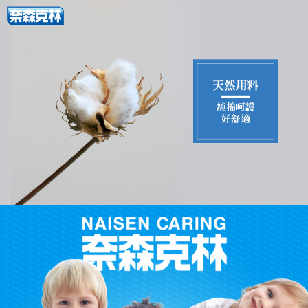
配送毎にNT$60、NT$599以上で送料無料
まで延長できます。
付款後7-11取貨
お支払期限は、ショップが請求した期日と、AFTEEで延長できる日数をも
とに計算されます。AFTEEで注文すると、商品を受け取るまで支払い期限
配送毎にNT$60、NT$599以上で送料無料
を延長できますが、商品を期限内に受け取れない場合があります（例：予
約商品や商品到着日が比較的遅い商品）。そのため、商品到着の有無に関
宅配
わらず、AFTEEで指定された期限内にお支払いください。
配送毎にNT$120、NT$899以上で送料無料
二、支払い限度額
1.初回 AFTEEを ご利用の際に、認証結果及び当社の審査の結果に基づ
き、限度額が設定されます。
2.決済金額は最低NT$20です。
3.現在、台湾の会員のみご利用いただけます。
三、利用規約「AFTEE代金後払い」（以下当サービスという）はネットプ
ロテクションズ（以下 AFTEE という）が提供し、AFTEEが代金を徴収し
ます。当サービスご利用の際に提供しなければならない個人情報（注文者
の氏名、電話番号、受取人の氏名、電話番号、受取人住所を含むがこれに
限らない）は、AFTEEに渡され当サービスで必要な範囲内で利用されま
す。AFTEEの個人情報の収集、処理、利用について、詳細はAFTEE公式ホ
ームページの『個人情報の収集、処理及び利用に関する声明』をご参照く
ださい（
https://aftee.tw/privacypolicy/
）。
AFTEEの初回ご利用の際に、審査を通過すれば、最高額がNT$10,000にな
ります。支払い期限を過ぎた場合、その金額に基づいて年利20%の遅延滞