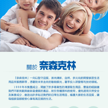
納金が加算されます。未成年の利用者は、事前に法定代理人または後見人
の同意を得ればAFTEEをご利用いただけます。
個人情報の処理、利用について疑問がある、または関連する法律の権利を
行使したい場合は、ネットプロテクションズ
cs_tw@netprotections.co.jp
にご連絡ください。上記に示した個人情報を、必要な購入注文書とあわせ
てAFTEEにご提供いただく、またはAFTEEにあなたの個人情報の収集、処
理、利用を許可することににご同意いただけない場合は、当サービスを選
択しないでください。