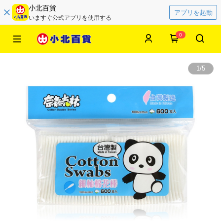
小北百貨
アプリを起動
いますぐ公式アプリを使用する
0
1
/
5