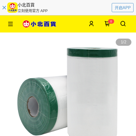
小北百貨
开启APP
立刻使用官方 APP
0
1
/
2