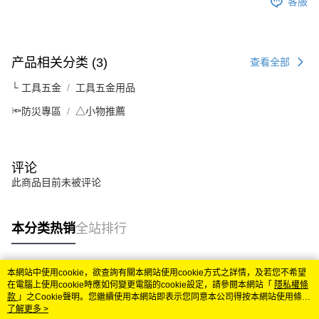
客服
产品相关分类 (3)
查看全部
└ 工具五金
工具五金用品
🔦防災專區
△小物推薦
评论
此商品目前未被评论
本分类热销
全站排行
本網站中使用cookie，欲查詢有關本網站使用cookie方式之詳情，及若您不希望
热门标签
在電腦上使用cookie時應如何變更電腦的cookie設定，請參閱本網站「
隱私權條
款
」之Cookie聲明。您繼續使用本網站即表示您同意本公司得按本網站使用條款
之Cookie聲明使用cookie。
了解更多 >