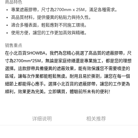
商品特色
Apple Pay
專業遮蔽膠帶，尺寸為2700mm x 25M，滿足各種需求。
高品質材料，提供優異的粘貼力與持久性。
街口支付
適合多種表面，輕鬆應對不同施工環境。
悠遊付
使用方便，讓您的工作更加高效與精確。
Google Pay
销售重点
在小北百貨SHOWBA，我們為您精心挑選了高品質的遮蔽膠帶，尺
AFTEE先享后付
寸為2700mm*25M，無論是家庭修繕還是專業施工，都是您的理想
相关说明
選擇。這款膠帶具備優異的遮蔽效果，能有效保護您不需要噴塗的
一、關於 AFTEE先享後付
ATM付款
1. 於付款方式選擇AFTEE先享後付，將跳出AFTEE先享後付手機驗證視
區域，讓每次作業都能輕鬆無虞。耐用且易於撕割，讓您在每一個
窗。
細節上都能得心應手。選擇小北百貨的遮蔽膠帶，讓您的工作更為
2. 進行簡訊驗證之後，即可完成結帳手續。
运送方式
3. 訂單確認後不需事先繳費，商品會配送至您的指定地址。
順利，效果更為完美。立即購買，體驗前所未有的便利！
4. 下訂完成後，您的手機會收到一封繳費通知簡訊，APP會員則會收到
全家取貨付款
AFTEE APP推播通知。
每笔NT$60，满NT$599(含以上)免运费
5. 收到商品當下無需繳費，確認無誤後，請再利用繳費通知簡訊或AFTEE
APP於四大便利商店‧ATM/網銀等方式進行付款。
付款後全家取貨
详细说明
相关推荐
請留意繳費期限為 14 天。唯有下載 AFTEE App 成為 AFTEE 會員者方能享
每笔NT$60，满NT$599(含以上)免运费
有最長 45 天內付款之服務。
7-11取貨付款