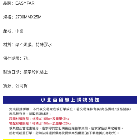
繳費期限，為商家向您請款的時間，再加上使用AFTEE可延長的天數所計算
品牌：EASYFAR
每笔NT$60，满NT$599(含以上)免运费
出。使用AFTEE下訂可以延長您收到商品前的繳費天數，但無法保證一定能
夠在期限內收到商品(例如:預購商品或預計到貨時間較長者)。因此無論收到
規格：2700MMX25M
付款後7-11取貨
商品與否，仍需要請您在AFTEE規定的時間內完成繳費。
每笔NT$60，满NT$599(含以上)免运费
二、付款限制
產地：中國
1. 初次使用 AFTEE 時，將依認證結果及本公司審查結果，核予每個人不同
宅配
之上限額度
材質：聚乙烯膜、特殊膠水
2. 結帳金額須大於NT$30
每笔NT$120，满NT$899(含以上)免运费
3. 目前僅支援台灣會員
保存期限：7年
三、聲明條款
「AFTEE先享後付」(下稱本服務)乃由恩沛科技股份有限公司(下稱 AFTEE )
製造日期：顯示於包裝上
所提供，並由 AFTEE 向您收取款項。因使用本服務所須提供之個人資料(包
含但不限於訂購人姓名、電話，收件人姓名、電話、收件地址)，將交付予
貨源：公司貨
AFTEE 於本服務必要服務範圍內運用。關於 AFTEE 對於個人資料之蒐集、
處理、利用，詳參 AFTEE 官網之『個人資料蒐集、處理及利用告知聲明』
（
https://aftee.tw/privacypolicy/
）。
若款項超過繳費期限，將根據當次的金額加收年利率 16% 的逾期滯納金。
未成年的使用者，請事先徵得法定代理人或監護人之同意方可使用
AFTEE。
若您對於個人資料之處理、利用有任何疑問，或欲行使相關法律權利，請聯
繫恩沛科技股份有限公司。若您不同意我們將上開所示之個人資料，連同必