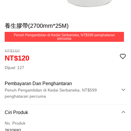
養生膠帶(2700mm*25M)
Penuh Pengambilan di Kedai Serbaneka, NT$599 penghataran
percuma
NT$150
NT$120
Dijual: 127
Pembayaran Dan Penghantaran
Penuh Pengambilan di Kedai Serbaneka, NT$599
penghataran percuma
Kaedah Pembayaran
Ciri Produk
Kad Kredit (Bayaran Penuh)
No. Produk
Pengambilan di Kedai Serbaneka
7632692