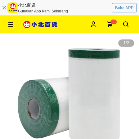
小北百貨
Buka APP
Gunakan App Kami Sekarang
0
1
/
2