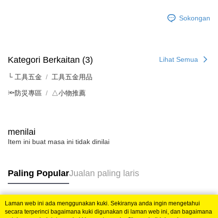
Sokongan
Kategori Berkaitan (3)
Lihat Semua
└ 工具五金
工具五金用品
🔦防災專區
△小物推薦
menilai
Item ini buat masa ini tidak dinilai
Paling Popular
Jualan paling laris
Laman web ini ada menggunakan kuki. Sekiranya anda ingin mengetahui
Tag Popular
secara terperinci bagaimana kuki digunakan di laman web ini, dan bagaimana