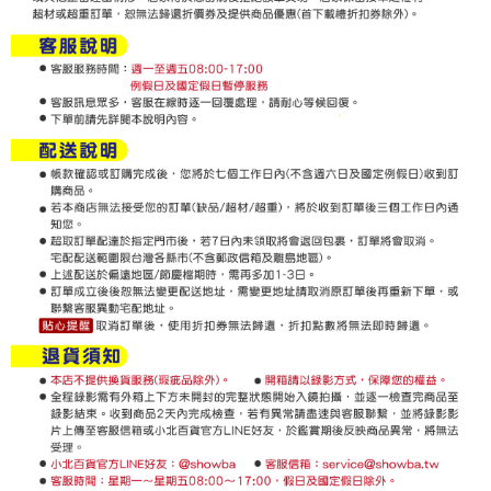
Perkhidmatan AFTEE Beli Sekarang Bayar Kemudian disediakan oleh NP
Taiwan, Inc. dan AFTEE akan membuat bil kepada pengguna. AFTEE
akan menggunakan data peribadi yang dikumpul (termasuk nama
pembeli, no. telefon, nama penerima, no. telefon, alamat penerima) untuk
penggunaan perkhidmatan. Sila rujuk kepada "Penyata Pengumpulan
Data Peribadi, Pemprosesan, Penggunaan"
(https://aftee.tw/privacypolicy/
) untuk maklumat lanjut.
Jumlah yang diperakui untuk pengguna kali pertama yang lulus
kelulusan boleh sehingga NT$10,000. Jika pengguna tidak membuat
pembayaran dalam tempoh tersebut, yuran pembayaran lewat sebanyak
20% setahun akan dikenakan. Pengguna bawah umur dikehendaki
mendapatkan kebenaran daripada ibu bapa atau penjaga yang sah
untuk menggunakan AFTEE.
Sila hubungi NP Taiwan Inc. di
cs_tw@netprotections.co.jp
jika anda
mempunyai sebarang kebimbangan mengenai pemprosesan dan
penggunaan pada data peribadi. Jika anda tidak bersetuju dengan data
peribadi yang disenaraikan seperti di atas akan dikumpul dan digunakan
oleh AFTEE, sila jangan gunakan perkhidmatan ini.