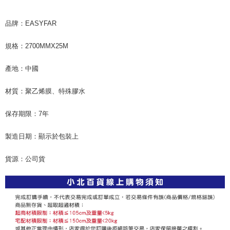
dalam talian dengan SMS pembayaran atau pemberitahuan tolak aplikasi
NT$60/pesanan | Penghantaran percuma untuk pesanan
AFTEE.
NT$599 atau lebih
品牌：EASYFAR
Sila ambil perhatian bahawa tempoh pembayaran adalah 14 hari. Walau
7-11取貨付款
bagaimanapun, bagi mereka yang telah memuat turun Aplikasi AFTEE
規格：2700MMX25M
dan mendaftar sebagai ahli AFTEE boleh menikmati tempoh pembayaran
NT$60/pesanan | Penghantaran percuma untuk pesanan
sehingga 45 hari.
NT$599 atau lebih
產地：中國
Tempoh pembayaran dikira dari masa kedai meminta pembayaran anda,
付款後7-11取貨
ditambah dengan bilangan hari yang boleh dilanjutkan oleh AFTEE. Anda
材質：聚乙烯膜、特殊膠水
boleh melanjutkan tempoh pembayaran anda sebelum anda menerima
NT$60/pesanan | Penghantaran percuma untuk pesanan
pesanan. Walau bagaimanapun, tiada jaminan bahawa anda boleh
NT$599 atau lebih
menerima pesanan anda semasa tempoh pembayaran (cth.: produk
保存期限：7年
prapesanan atau produk yang mungkin mengambil masa yang lebih
宅配
lama untuk dihantar). Oleh itu, anda dikehendaki membuat pembayaran
製造日期：顯示於包裝上
kepada AFTEE dalam tempoh sama ada anda menerima pesanan.
NT$120/pesanan | Penghantaran percuma untuk pesanan
NT$899 atau lebih
Kedua, Sekatan Pembayaran
貨源：公司貨
1. Jumlah yang diperakui untuk pengguna kali pertama boleh sehingga
NT$10,000. Amaun diperakui sebenar yang diluluskan akan berdasarkan
keputusan pensijilan dan semakan oleh AFTEE.
2. Amaun perbelanjaan minimum mestilah lebih besar daripada NT$20.
3. Pada masa ini hanya tersedia untuk ahli Taiwan.
Ketiga, Syarat Perkhidmatan