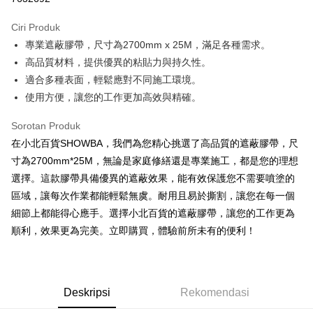
LINE Pay
Ciri Produk
Apple Pay
專業遮蔽膠帶，尺寸為2700mm x 25M，滿足各種需求。
高品質材料，提供優異的粘貼力與持久性。
JKOPAY
適合多種表面，輕鬆應對不同施工環境。
Easy Wallet
使用方便，讓您的工作更加高效與精確。
Google Pay
Sorotan Produk
AFTEE
在小北百貨SHOWBA，我們為您精心挑選了高品質的遮蔽膠帶，尺
Deskripsi
寸為2700mm*25M，無論是家庭修繕還是專業施工，都是您的理想
Pertama, Mengenai Perkhidmatan AFTEE Beli Sekarang Bayar Kemudian
選擇。這款膠帶具備優異的遮蔽效果，能有效保護您不需要噴塗的
Pemindahan ATM
1. Dengan memilih AFTEE sebagai kaedah pembayaran, mesej
區域，讓每次作業都能輕鬆無虞。耐用且易於撕割，讓您在每一個
pengesahan AFTEE akan muncul.
細節上都能得心應手。選擇小北百貨的遮蔽膠帶，讓您的工作更為
2. Anda boleh meneruskan pembayaran selepas pengesahan SMS.
Pilihan Penghantaran
3. Tiada bayaran diperlukan apabila pesanan disahkan. Produk akan
順利，效果更為完美。立即購買，體驗前所未有的便利！
dihantar ke alamat yang ditetapkan.
全家取貨付款
4. Setelah pesanan disahkan, anda akan menerima SMS pembayaran
NT$60/pesanan | Penghantaran percuma untuk pesanan
manakala ahli aplikasi akan menerima pemberitahuan tolak aplikasi
NT$599 atau lebih
AFTEE.
5. Tiada bayaran diperlukan apabila anda menerima produk. Sila buat
Deskripsi
Rekomendasi
pembayaran di empat kedai serbaneka utama, ATM atau perbankan
付款後全家取貨