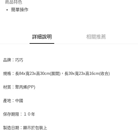
商品特色
Apple Pay
簡單操作
街口支付
悠遊付
詳細說明
相關推薦
Google Pay
AFTEE先享後付
品牌：巧巧
相關說明
【關於「AFTEE先享後付」】
ATM付款
規格：長84x寬23x高30cm(展開)，長39x寬23x高16cm(收合)
AFTEE先享後付是「在收到商品之後才付款」的支付方式。 讓您購物簡單
便利好安心！
１．簡單：不需註冊會員、不需綁卡、不需儲值。
材質：聚丙烯(PP)
運送方式
２．便利：只要手機號碼，簡訊認證，即可結帳。
３．安心：先確認商品／服務後，再付款。
全家取貨付款
產地：中國
每筆NT$60，滿NT$599(含以上)免運費
【「AFTEE先享後付」結帳流程】
１．於結帳方式選擇「AFTEE先享後付」後，將跳轉至「AFTEE先享後付」
保存期限：１０年
付款後全家取貨
結帳頁面，進行簡訊認證並確認金額後，即可完成結帳。
２．訂單成立數日內，您將收到繳費通知簡訊。
每筆NT$60，滿NT$599(含以上)免運費
製造日期：顯示於包裝上
３．收到繳費通知簡訊後14天內，點擊此簡訊中的連結，可透過四大超商／
ATM／網路銀行／等多元方式進行付款，方視為交易完成。
7-11取貨付款