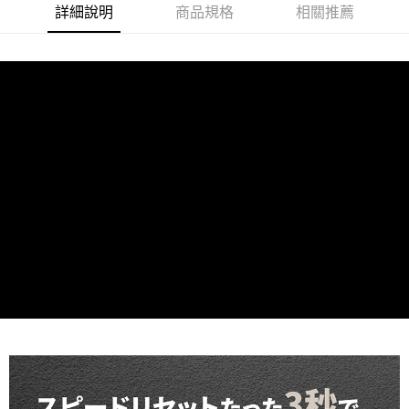
詳細說明
商品規格
相關推薦
ATM／網路銀行／等多元方式進行付款，方視為交易完成。
7-11取貨付款
※ 請注意：結帳手續完成當下不需立刻繳費，但若您需要取消訂單，請聯絡
每筆NT$60，滿NT$599(含以上)免運費
購買商品的店家。未經商家同意取消之訂單仍視為有效，需透過AFTEE先享
後付繳納相關費用。
付款後7-11取貨
※ 交易是否成功請以「AFTEE先享後付 」之結帳頁面顯示為準，若有關於
是否繳費成功／繳費後需取消欲退款等相關疑問，請聯繫「AFTEE先享後付
每筆NT$60，滿NT$599(含以上)免運費
客戶支援中心」
https://netprotections.freshdesk.com/support/home
宅配
【注意事項】
１．透過由恩沛科技股份有限公司提供之「AFTEE先享後付」服務完成之交
每筆NT$120，滿NT$899(含以上)免運費
易，需依本服務之必要範圍內提供個人資料，並將交易相關給付款項請求債
權轉讓予恩沛科技股份有限公司。
２．關於個人資料處理事宜，請瀏覽以下網址：
https://aftee.tw/terms/#terms3
３．未成年的使用者請事先徵得法定代理人或監護人之同意方可使用
「AFTEE先享後付」，若未經同意申辦者引起之損失，本公司不負相關責
任。
４．使用「AFTEE先享後付」時，將依據個別帳號之用戶狀況，依本公司即
時審查核予不同之上限額度；若仍有額度不足之情形，本公司將視審查結果
請求用戶進行身份認證。
５．嚴禁一人註冊多個帳號或使用他人資訊註冊。若發現惡意使用之情形，
恩沛科技股份有限公司將有權停止該用戶之使用額度並採取法律行動。