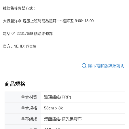
維修售後聯繫方式：
大振豐洋傘 客服上班時間為禮拜一~禮拜五 9:00~18:00
電話:04-22317689 請洽維修部
官方LINE ID: @tcfu
顯示電腦版詳細說明
商品規格
傘骨材質
玻璃纖維(FRP)
傘骨規格
58cm x 8k
傘布組成
聚酯纖維-遮光黑膠布