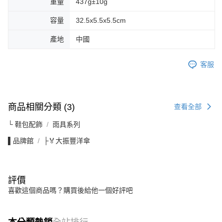
重量
437g±10g
容量
32.5x5.5x5.5cm
產地
中國
客服
商品相關分類 (3)
查看全部
└ 鞋包配飾
雨具系列
▌品牌館
├🏅大振豐洋傘
評價
喜歡這個商品嗎？購買後給他一個好評吧