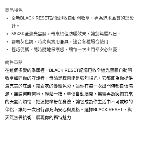
LINE Pay
商品特色
Apple Pay
全新BLACK RESET記憶迅收自動開收傘，專為追求品質的您設
計。
街口支付
58X8K全遮光黑膠，帶來絕佳防曬效果，讓您無懼烈日。
悠遊付
霧岩灰色調，時尚與實用兼具，適合各種場合使用。
輕巧便攜，隨時隨地保護您，讓每一次出門都安心無憂。
Google Pay
銷售重點
AFTEE先享後付
在這個多變的季節裡，BLACK RESET記憶迅收全遮光黑膠自動開
相關說明
收傘如同你的守護者，無論是驟雨還是強烈陽光，它都能為你提供
【關於「AFTEE先享後付」】
ATM付款
AFTEE先享後付是「在收到商品之後才付款」的支付方式。 讓您購物簡單
最完美的庇護。霧岩灰的優雅色彩，讓你在每一次出門時都自信滿
便利好安心！
滿，無論何時何地，輕鬆一按，傘便自動展開，無需再為突如其來
１．簡單：不需註冊會員、不需綁卡、不需儲值。
運送方式
２．便利：只要手機號碼，簡訊認證，即可結帳。
的天氣而煩惱。把這把傘帶在身邊，讓它成為你生活中不可或缺的
３．安心：先確認商品／服務後，再付款。
全家取貨付款
伴侶，讓每一次出行都充滿安心與風格。選擇BLACK RESET，與
每筆NT$60，滿NT$599(含以上)免運費
天氣無畏抗衡，展現你的獨特魅力。
【「AFTEE先享後付」結帳流程】
１．於結帳方式選擇「AFTEE先享後付」後，將跳轉至「AFTEE先享後付」
付款後全家取貨
結帳頁面，進行簡訊認證並確認金額後，即可完成結帳。
２．訂單成立數日內，您將收到繳費通知簡訊。
每筆NT$60，滿NT$599(含以上)免運費
３．收到繳費通知簡訊後14天內，點擊此簡訊中的連結，可透過四大超商／