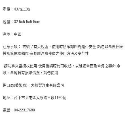
重量：437g±10g
容量：32.5x5.5x5.5cm
產地：中國
注意事項：-該製品有尖銳處，使用時請確認四周是否安全-請勿以傘做揮舞
投擲等危險動作-家長應注意孩童之使用方法及安全性
-請勿拿來當拐杖使用-使用後請晾乾再收起，以維護傘面及傘骨之壽命-傘
頭、傘尾若有損壞情況，請勿使用
進口商(委製商)：大振豐洋傘有限公司
地址：台中市北屯區太原路三段1160號
電話：04-22317689