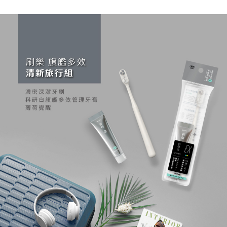
配送毎にNT$60、NT$599以上で送料無料
まで延長できます。
付款後7-11取貨
お支払期限は、ショップが請求した期日と、AFTEEで延長できる日数をも
とに計算されます。AFTEEで注文すると、商品を受け取るまで支払い期限
配送毎にNT$60、NT$599以上で送料無料
を延長できますが、商品を期限内に受け取れない場合があります（例：予
約商品や商品到着日が比較的遅い商品）。そのため、商品到着の有無に関
宅配
わらず、AFTEEで指定された期限内にお支払いください。
配送毎にNT$120、NT$899以上で送料無料
二、支払い限度額
1.初回 AFTEEを ご利用の際に、認証結果及び当社の審査の結果に基づ
き、限度額が設定されます。
2.決済金額は最低NT$20です。
3.現在、台湾の会員のみご利用いただけます。
三、利用規約「AFTEE代金後払い」（以下当サービスという）はネットプ
ロテクションズ（以下 AFTEE という）が提供し、AFTEEが代金を徴収し
ます。当サービスご利用の際に提供しなければならない個人情報（注文者
の氏名、電話番号、受取人の氏名、電話番号、受取人住所を含むがこれに
限らない）は、AFTEEに渡され当サービスで必要な範囲内で利用されま
す。AFTEEの個人情報の収集、処理、利用について、詳細はAFTEE公式ホ
ームページの『個人情報の収集、処理及び利用に関する声明』をご参照く
ださい（
https://aftee.tw/privacypolicy/
）。
AFTEEの初回ご利用の際に、審査を通過すれば、最高額がNT$10,000にな
ります。支払い期限を過ぎた場合、その金額に基づいて年利20%の遅延滞