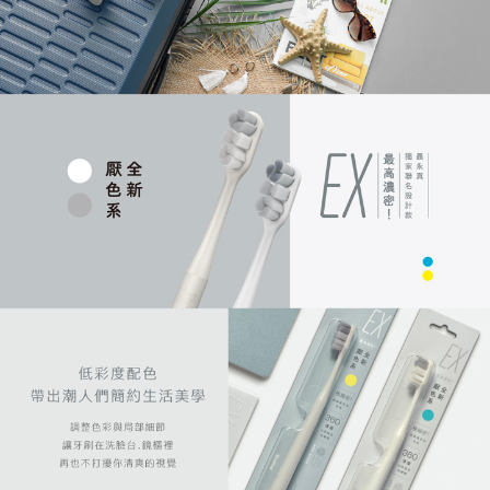
納金が加算されます。未成年の利用者は、事前に法定代理人または後見人
の同意を得ればAFTEEをご利用いただけます。
個人情報の処理、利用について疑問がある、または関連する法律の権利を
行使したい場合は、ネットプロテクションズ
cs_tw@netprotections.co.jp
にご連絡ください。上記に示した個人情報を、必要な購入注文書とあわせ
てAFTEEにご提供いただく、またはAFTEEにあなたの個人情報の収集、処
理、利用を許可することににご同意いただけない場合は、当サービスを選
択しないでください。