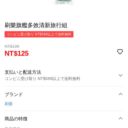
刷樂旗艦多效清新旅行組
コンビニ受け取り NT$599以上で送料無料
NT$139
NT$125
支払いと配送方法
コンビニ受け取り NT$599以上で送料無料
お支払い方法
ブランド
クレジットカード1回払い
刷樂
コンビニ店頭代金引換
LINE Pay
商品の特徴