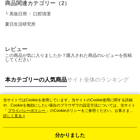
商品関連カテゴリー（2）
└ 美妝日用
口腔清潔
夏日生活研究所
レビュー
この商品が気に入りましたか？購入された商品のレビューを投稿
してください
本カテゴリーの人気商品
サイト全体のランキング
当サイトではCookieを使用しています。当サイトのCookie使用に関する詳細
人気タグ
や、Cookieを無効にしたい場合のブラウザでの設定方法については、当サイト
「
プライバシーポリシー
」のCookieポリシーをご参照ください。お客さま
が、当サイトを引き続き使用される場合、当社がサイト利用規約のCookieポリ
詳しく見る >
シーに基づいてCookieを使用することに同意したものとみなします。
分かりました