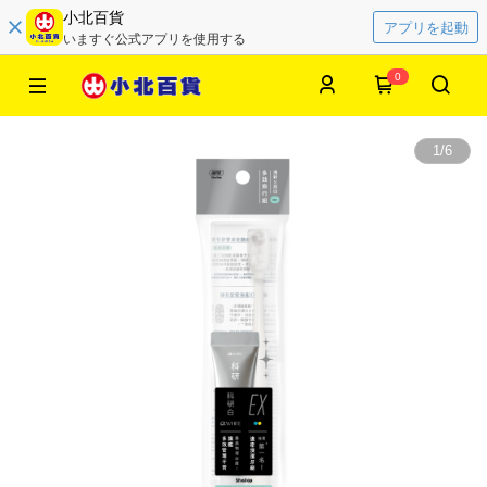
小北百貨
アプリを起動
いますぐ公式アプリを使用する
0
1
/
6