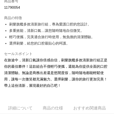
Apple Pay
商品番号
11790054
JKOPAY
商品の特徴
Easy Wallet
刷樂旗艦多效清新旅行組，專為愛護口腔的您設計。
Google Pay
多重效能，清新口氣，讓您隨時隨地自信微笑。
輕巧便攜，完美適合旅行時使用，無負擔的清潔體驗。
AFTEE代金後払い
選擇刷樂，給您的口腔最貼心的呵護。
説明
一、 AFTEE代金後払いについて
セールスポイント
ATM払い
1.お支払い方法でAFTEE代金後払いを選択すると、携帯電話認証ウィンド
ウが表示されます。
在旅途中，清新口氣讓你倍感自信，刷樂旗艦多效清新旅行組正是
2.SMSで認証してお支払い手続を進めてください。
配送方法
你的最佳夥伴！這款組合不僅輕巧便攜，還能為你提供全面的口腔
3.注文するときのお支払いは不要です。商品はご指定の住所に配送されま
清潔體驗。無論是商務出差還是悠閒度假，隨時隨地都能輕鬆使
す。
全家取貨付款
4.ご注文が完了すると、携帯に支払い通知のSMSが届きます。アプリ会員
用，讓每一次微笑都充滿魅力。選擇刷樂，讓你的旅行更加完美！
配送毎にNT$60、NT$599以上で送料無料
の場合は、AFTEE アプリプッシュ通知が届きます。
帶上這份清新，展現最好的自己吧！
5.商品受け取り時のお支払いは不要です。商品を確かめてから、SMSまた
付款後全家取貨
はアプリの通知に従って、4大コンビニ、またはATM/オンラインバンキン
グでお支払いください。
配送毎にNT$60、NT$599以上で送料無料
代金納付期限は最短で 14 日以内ですので、ご注意ください。AFTEE アプ
7-11取貨付款
詳細について
商品の仕様
おすすめ関連商品
リをダウンロードして AFTEE 会員になるとお支払い期限を最長 45 日以内