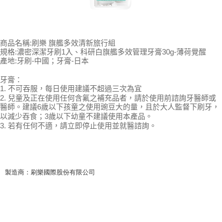
規格:濃密深潔牙刷1入、科研白旗艦多效管理牙膏30g-薄荷覺醒
產地:
牙刷-中國；牙膏-日本
牙膏：
1. 不可吞服，每日使用建議不超過三次為宜
2. 兒童及正在使用任何含氟之補充品者，請於使用前諮詢牙醫師或
醫師。建議6歲以下孩童之使用豌豆大的量，且於大人監督下刷牙，
以減少吞食；3歲以下幼童不建議使用本產品。
3. 若有任何不適，請立即停止使用並就醫諮詢。
製造商：刷樂國際股份有限公司