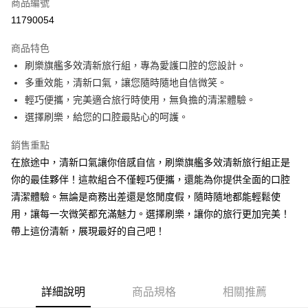
商品編號
Apple Pay
11790054
街口支付
商品特色
悠遊付
刷樂旗艦多效清新旅行組，專為愛護口腔的您設計。
Google Pay
多重效能，清新口氣，讓您隨時隨地自信微笑。
輕巧便攜，完美適合旅行時使用，無負擔的清潔體驗。
AFTEE先享後付
選擇刷樂，給您的口腔最貼心的呵護。
相關說明
【關於「AFTEE先享後付」】
銷售重點
ATM付款
AFTEE先享後付是「在收到商品之後才付款」的支付方式。 讓您購物簡單
在旅途中，清新口氣讓你倍感自信，刷樂旗艦多效清新旅行組正是
便利好安心！
１．簡單：不需註冊會員、不需綁卡、不需儲值。
你的最佳夥伴！這款組合不僅輕巧便攜，還能為你提供全面的口腔
運送方式
２．便利：只要手機號碼，簡訊認證，即可結帳。
清潔體驗。無論是商務出差還是悠閒度假，隨時隨地都能輕鬆使
３．安心：先確認商品／服務後，再付款。
全家取貨付款
用，讓每一次微笑都充滿魅力。選擇刷樂，讓你的旅行更加完美！
每筆NT$60，滿NT$599(含以上)免運費
【「AFTEE先享後付」結帳流程】
帶上這份清新，展現最好的自己吧！
１．於結帳方式選擇「AFTEE先享後付」後，將跳轉至「AFTEE先享後付」
付款後全家取貨
結帳頁面，進行簡訊認證並確認金額後，即可完成結帳。
２．訂單成立數日內，您將收到繳費通知簡訊。
每筆NT$60，滿NT$599(含以上)免運費
３．收到繳費通知簡訊後14天內，點擊此簡訊中的連結，可透過四大超商／
ATM／網路銀行／等多元方式進行付款，方視為交易完成。
詳細說明
商品規格
相關推薦
7-11取貨付款
※ 請注意：結帳手續完成當下不需立刻繳費，但若您需要取消訂單，請聯絡