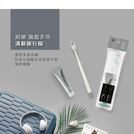
每筆NT$60，滿NT$599(含以上)免運費
購買商品的店家。未經商家同意取消之訂單仍視為有效，需透過AFTEE先享
後付繳納相關費用。
付款後7-11取貨
※ 交易是否成功請以「AFTEE先享後付 」之結帳頁面顯示為準，若有關於
是否繳費成功／繳費後需取消欲退款等相關疑問，請聯繫「AFTEE先享後付
每筆NT$60，滿NT$599(含以上)免運費
客戶支援中心」
https://netprotections.freshdesk.com/support/home
宅配
【注意事項】
１．透過由恩沛科技股份有限公司提供之「AFTEE先享後付」服務完成之交
每筆NT$120，滿NT$899(含以上)免運費
易，需依本服務之必要範圍內提供個人資料，並將交易相關給付款項請求債
權轉讓予恩沛科技股份有限公司。
２．關於個人資料處理事宜，請瀏覽以下網址：
https://aftee.tw/terms/#terms3
３．未成年的使用者請事先徵得法定代理人或監護人之同意方可使用
「AFTEE先享後付」，若未經同意申辦者引起之損失，本公司不負相關責
任。
４．使用「AFTEE先享後付」時，將依據個別帳號之用戶狀況，依本公司即
時審查核予不同之上限額度；若仍有額度不足之情形，本公司將視審查結果
請求用戶進行身份認證。
５．嚴禁一人註冊多個帳號或使用他人資訊註冊。若發現惡意使用之情形，
恩沛科技股份有限公司將有權停止該用戶之使用額度並採取法律行動。