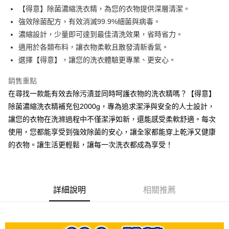
Apple Pay
【得意】除菌濃縮洗衣精，為您的衣物提供深層清潔。
強效除菌配方，有效消滅99.9%細菌與病毒。
街口支付
濃縮設計，少量即可達到最佳清洗效果，省時省力。
悠遊付
適用於各類布料，讓衣物柔軟且散發清新香氣。
選擇【得意】，讓您的洗衣體驗更專業、更安心。
Google Pay
銷售重點
AFTEE先享後付
在尋找一款能有效去除污漬並同時呵護衣物的洗衣精嗎？【得意】
相關說明
除菌濃縮洗衣精補充包2000g，專為追求潔淨與安全的人士設計，
【關於「AFTEE先享後付」】
ATM付款
AFTEE先享後付是「在收到商品之後才付款」的支付方式。 讓您購物簡單
讓您的衣物在洗滌過程中不僅潔淨如新，還能感受柔軟舒適。每次
便利好安心！
使用，您都能享受到強效除菌的安心，讓全家都能穿上乾淨又健康
１．簡單：不需註冊會員、不需綁卡、不需儲值。
運送方式
２．便利：只要手機號碼，簡訊認證，即可結帳。
的衣物。讓生活更輕鬆，讓每一次洗衣都成為享受！
３．安心：先確認商品／服務後，再付款。
全家取貨付款
每筆NT$60，滿NT$599(含以上)免運費
【「AFTEE先享後付」結帳流程】
１．於結帳方式選擇「AFTEE先享後付」後，將跳轉至「AFTEE先享後付」
付款後全家取貨
結帳頁面，進行簡訊認證並確認金額後，即可完成結帳。
詳細說明
相關推薦
２．訂單成立數日內，您將收到繳費通知簡訊。
每筆NT$60，滿NT$599(含以上)免運費
３．收到繳費通知簡訊後14天內，點擊此簡訊中的連結，可透過四大超商／
ATM／網路銀行／等多元方式進行付款，方視為交易完成。
7-11取貨付款
※ 請注意：結帳手續完成當下不需立刻繳費，但若您需要取消訂單，請聯絡