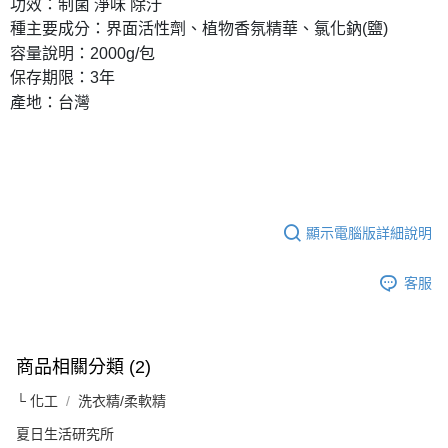
功效：制菌 淨味 除汙
種主要成分：界面活性劑、植物香氛精華、氯化鈉(鹽)
容量說明：2000g/包
保存期限：3年
產地：台灣
顯示電腦版詳細說明
客服
商品相關分類 (2)
└ 化工
洗衣精/柔軟精
夏日生活研究所