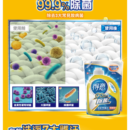
每筆NT$60，滿NT$599(含以上)免運費
購買商品的店家。未經商家同意取消之訂單仍視為有效，需透過AFTEE先享
後付繳納相關費用。
付款後7-11取貨
※ 交易是否成功請以「AFTEE先享後付 」之結帳頁面顯示為準，若有關於
是否繳費成功／繳費後需取消欲退款等相關疑問，請聯繫「AFTEE先享後付
每筆NT$60，滿NT$599(含以上)免運費
客戶支援中心」
https://netprotections.freshdesk.com/support/home
宅配
【注意事項】
１．透過由恩沛科技股份有限公司提供之「AFTEE先享後付」服務完成之交
每筆NT$120，滿NT$899(含以上)免運費
易，需依本服務之必要範圍內提供個人資料，並將交易相關給付款項請求債
權轉讓予恩沛科技股份有限公司。
２．關於個人資料處理事宜，請瀏覽以下網址：
https://aftee.tw/terms/#terms3
３．未成年的使用者請事先徵得法定代理人或監護人之同意方可使用
「AFTEE先享後付」，若未經同意申辦者引起之損失，本公司不負相關責
任。
４．使用「AFTEE先享後付」時，將依據個別帳號之用戶狀況，依本公司即
時審查核予不同之上限額度；若仍有額度不足之情形，本公司將視審查結果
請求用戶進行身份認證。
５．嚴禁一人註冊多個帳號或使用他人資訊註冊。若發現惡意使用之情形，
恩沛科技股份有限公司將有權停止該用戶之使用額度並採取法律行動。