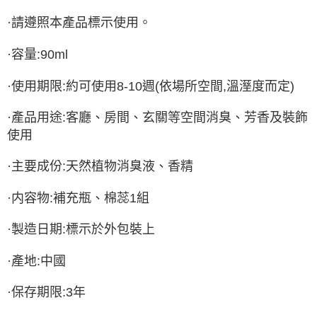
·請遵照本產品標示使用。
·容量:90ml
·使用期限:約可使用8-10週(依場所空間,溫溼度而定)
·產品用途:客廳、房間、玄關等空間消臭、芳香及裝飾
使用
·主要成份:天然植物消臭液、香精
·内容物:補充瓶、棉蕊1組
·製造日期:標示於外包裝上
·產地:中國
·保存期限:3年