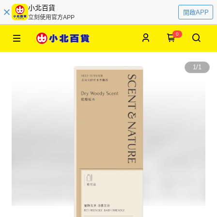
小北百貨
開啟APP
立刻使用官方APP
0
1
/
1