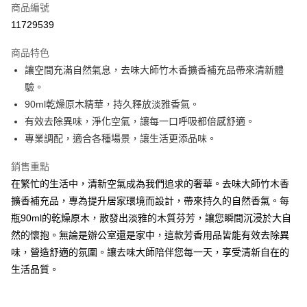
商品編號
Apple Pay
11729539
街口支付
商品特色
悠遊付
讓空間充滿自然氣息，去味大師竹木香擴香補充品帶來清新體
Google Pay
驗。
90ml乾燥原木精華，持久釋放淡雅香氣。
AFTEE先享後付
有效去除異味，淨化空氣，讓每一口呼吸都倍感舒適。
相關說明
專業調配，適合各種場景，讓生活更添品味。
【關於「AFTEE先享後付」】
ATM付款
AFTEE先享後付是「在收到商品之後才付款」的支付方式。 讓您購物簡單
銷售重點
便利好安心！
１．簡單：不需註冊會員、不需綁卡、不需儲值。
在繁忙的生活中，清新空氣成為我們追求的奢華。去味大師竹木香
運送方式
２．便利：只要手機號碼，簡訊認證，即可結帳。
擴香補充品，專為提升居家環境而設計，帶來持久的自然香氣。每
３．安心：先確認商品／服務後，再付款。
全家取貨付款
瓶90ml的乾燥原木，散發出淡雅的木質芬芳，讓您瞬間沉浸於大自
每筆NT$60，滿NT$599(含以上)免運費
【「AFTEE先享後付」結帳流程】
然的懷抱。無論是辦公室還是家中，這款芳香用品皆能有效去除異
１．於結帳方式選擇「AFTEE先享後付」後，將跳轉至「AFTEE先享後付」
付款後全家取貨
味，營造舒適的氛圍。讓去味大師陪伴您每一天，享受清新自在的
結帳頁面，進行簡訊認證並確認金額後，即可完成結帳。
２．訂單成立數日內，您將收到繳費通知簡訊。
生活品質。
每筆NT$60，滿NT$599(含以上)免運費
３．收到繳費通知簡訊後14天內，點擊此簡訊中的連結，可透過四大超商／
ATM／網路銀行／等多元方式進行付款，方視為交易完成。
7-11取貨付款
※ 請注意：結帳手續完成當下不需立刻繳費，但若您需要取消訂單，請聯絡