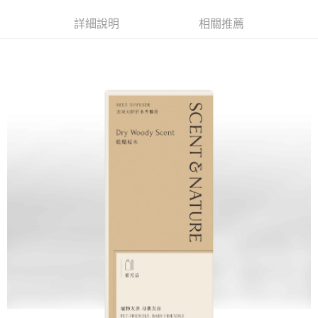
每筆NT$60，滿NT$599(含以上)免運費
購買商品的店家。未經商家同意取消之訂單仍視為有效，需透過AFTEE先享
後付繳納相關費用。
詳細說明
相關推薦
付款後7-11取貨
※ 交易是否成功請以「AFTEE先享後付 」之結帳頁面顯示為準，若有關於
是否繳費成功／繳費後需取消欲退款等相關疑問，請聯繫「AFTEE先享後付
每筆NT$60，滿NT$599(含以上)免運費
客戶支援中心」
https://netprotections.freshdesk.com/support/home
宅配
【注意事項】
１．透過由恩沛科技股份有限公司提供之「AFTEE先享後付」服務完成之交
每筆NT$120，滿NT$899(含以上)免運費
易，需依本服務之必要範圍內提供個人資料，並將交易相關給付款項請求債
權轉讓予恩沛科技股份有限公司。
２．關於個人資料處理事宜，請瀏覽以下網址：
https://aftee.tw/terms/#terms3
３．未成年的使用者請事先徵得法定代理人或監護人之同意方可使用
「AFTEE先享後付」，若未經同意申辦者引起之損失，本公司不負相關責
任。
４．使用「AFTEE先享後付」時，將依據個別帳號之用戶狀況，依本公司即
時審查核予不同之上限額度；若仍有額度不足之情形，本公司將視審查結果
請求用戶進行身份認證。
５．嚴禁一人註冊多個帳號或使用他人資訊註冊。若發現惡意使用之情形，
恩沛科技股份有限公司將有權停止該用戶之使用額度並採取法律行動。