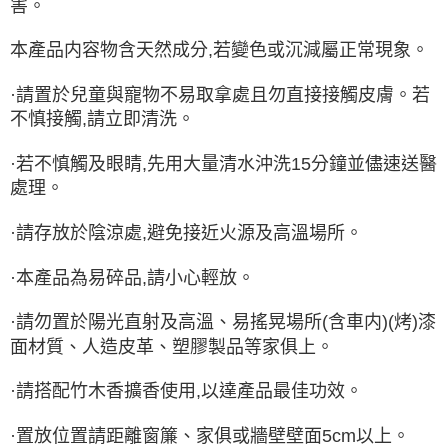
害。
本產品内容物含天然成分,若變色或沉減屬正常現象。
·請置於兒童與寵物不易取拿處且勿直接接觸皮膚。若
不慎接觸,請立即清洗。
·若不慎觸及眼睛,先用大量清水沖洗15分鐘並儘速送醫
處理。
·請存放於陰涼處,避免接近火源及高溫場所。
·本產品為易碎品,請小心輕放。
·請勿置於陽光直射及高溫、易搖晃場所(含車内)(烤)漆
面材質、人造皮革、塑膠製品等家俱上。
·請搭配竹木香擴香使用,以達產品最佳功效。
·置放位置請距離窗簾、家俱或牆壁壁面5cm以上。