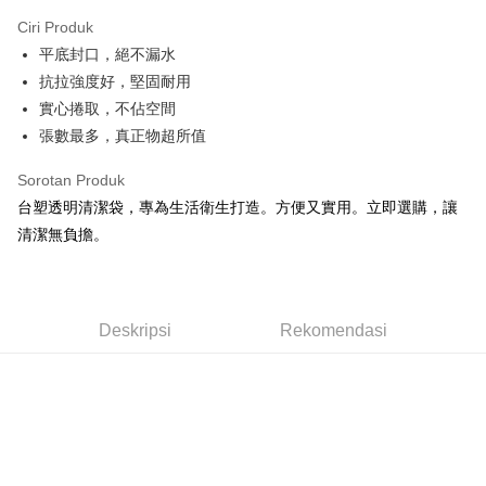
LINE Pay
Ciri Produk
Apple Pay
平底封口，絕不漏水
抗拉強度好，堅固耐用
JKOPAY
實心捲取，不佔空間
Easy Wallet
張數最多，真正物超所值
Google Pay
Sorotan Produk
AFTEE
台塑透明清潔袋，專為生活衛生打造。方便又實用。立即選購，讓
Deskripsi
清潔無負擔。
Pertama, Mengenai Perkhidmatan AFTEE Beli Sekarang Bayar Kemudian
Pemindahan ATM
1. Dengan memilih AFTEE sebagai kaedah pembayaran, mesej
pengesahan AFTEE akan muncul.
2. Anda boleh meneruskan pembayaran selepas pengesahan SMS.
Pilihan Penghantaran
Deskripsi
Rekomendasi
3. Tiada bayaran diperlukan apabila pesanan disahkan. Produk akan
dihantar ke alamat yang ditetapkan.
全家取貨付款
4. Setelah pesanan disahkan, anda akan menerima SMS pembayaran
NT$60/pesanan | Penghantaran percuma untuk pesanan
manakala ahli aplikasi akan menerima pemberitahuan tolak aplikasi
NT$599 atau lebih
AFTEE.
5. Tiada bayaran diperlukan apabila anda menerima produk. Sila buat
pembayaran di empat kedai serbaneka utama, ATM atau perbankan
付款後全家取貨
dalam talian dengan SMS pembayaran atau pemberitahuan tolak aplikasi
NT$60/pesanan | Penghantaran percuma untuk pesanan