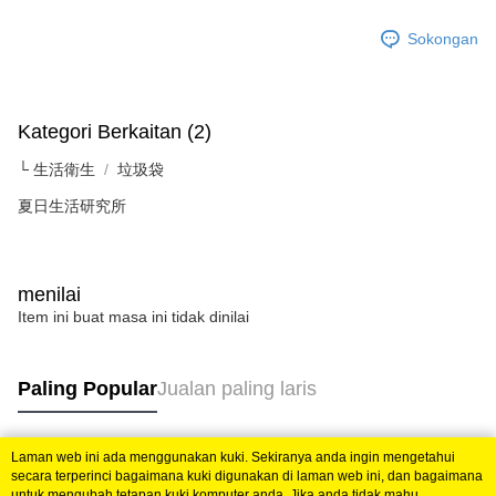
Sokongan
Kategori Berkaitan (2)
└ 生活衛生
垃圾袋
夏日生活研究所
menilai
Item ini buat masa ini tidak dinilai
Paling Popular
Jualan paling laris
Laman web ini ada menggunakan kuki. Sekiranya anda ingin mengetahui
Tag Popular
secara terperinci bagaimana kuki digunakan di laman web ini, dan bagaimana
untuk mengubah tetapan kuki komputer anda. Jika anda tidak mahu