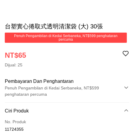
台塑實心捲取式透明清潔袋 (大) 30張
Penuh Pengambilan di Kedai Serbaneka, NT$599 penghataran
percuma
NT$65
Dijual: 25
Pembayaran Dan Penghantaran
Penuh Pengambilan di Kedai Serbaneka, NT$599
penghataran percuma
Kaedah Pembayaran
Ciri Produk
Kad Kredit (Bayaran Penuh)
No. Produk
Pengambilan di Kedai Serbaneka
11724355