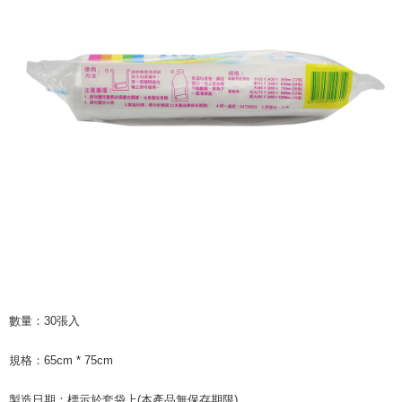
Taiwan, Inc. dan AFTEE akan membuat bil kepada pengguna. AFTEE
akan menggunakan data peribadi yang dikumpul (termasuk nama
pembeli, no. telefon, nama penerima, no. telefon, alamat penerima) untuk
penggunaan perkhidmatan. Sila rujuk kepada "Penyata Pengumpulan
Data Peribadi, Pemprosesan, Penggunaan"
(https://aftee.tw/privacypolicy/
) untuk maklumat lanjut.
Jumlah yang diperakui untuk pengguna kali pertama yang lulus
kelulusan boleh sehingga NT$10,000. Jika pengguna tidak membuat
pembayaran dalam tempoh tersebut, yuran pembayaran lewat sebanyak
20% setahun akan dikenakan. Pengguna bawah umur dikehendaki
mendapatkan kebenaran daripada ibu bapa atau penjaga yang sah
untuk menggunakan AFTEE.
Sila hubungi NP Taiwan Inc. di
cs_tw@netprotections.co.jp
jika anda
mempunyai sebarang kebimbangan mengenai pemprosesan dan
penggunaan pada data peribadi. Jika anda tidak bersetuju dengan data
peribadi yang disenaraikan seperti di atas akan dikumpul dan digunakan
oleh AFTEE, sila jangan gunakan perkhidmatan ini.
數量：30張入
規格：65cm * 75cm
製造日期：標示於套袋上(本產品無保存期限)