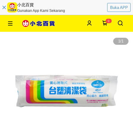
小北百貨
Buka APP
Gunakan App Kami Sekarang
0
1
/
1