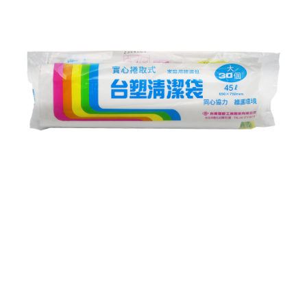
AFTEE.
NT$599 atau lebih
Sila ambil perhatian bahawa tempoh pembayaran adalah 14 hari. Walau
7-11取貨付款
bagaimanapun, bagi mereka yang telah memuat turun Aplikasi AFTEE
dan mendaftar sebagai ahli AFTEE boleh menikmati tempoh pembayaran
NT$60/pesanan | Penghantaran percuma untuk pesanan
sehingga 45 hari.
NT$599 atau lebih
Tempoh pembayaran dikira dari masa kedai meminta pembayaran anda,
付款後7-11取貨
ditambah dengan bilangan hari yang boleh dilanjutkan oleh AFTEE. Anda
boleh melanjutkan tempoh pembayaran anda sebelum anda menerima
NT$60/pesanan | Penghantaran percuma untuk pesanan
pesanan. Walau bagaimanapun, tiada jaminan bahawa anda boleh
NT$599 atau lebih
menerima pesanan anda semasa tempoh pembayaran (cth.: produk
prapesanan atau produk yang mungkin mengambil masa yang lebih
宅配
lama untuk dihantar). Oleh itu, anda dikehendaki membuat pembayaran
kepada AFTEE dalam tempoh sama ada anda menerima pesanan.
NT$120/pesanan | Penghantaran percuma untuk pesanan
NT$899 atau lebih
Kedua, Sekatan Pembayaran
1. Jumlah yang diperakui untuk pengguna kali pertama boleh sehingga
NT$10,000. Amaun diperakui sebenar yang diluluskan akan berdasarkan
keputusan pensijilan dan semakan oleh AFTEE.
2. Amaun perbelanjaan minimum mestilah lebih besar daripada NT$20.
3. Pada masa ini hanya tersedia untuk ahli Taiwan.
Ketiga, Syarat Perkhidmatan
Perkhidmatan AFTEE Beli Sekarang Bayar Kemudian disediakan oleh NP