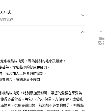
送方式
599免運
清除
次付款
紀錄
付款
O味覺系機能貓肉泥，專為挑剔的毛小孩設計。
蔓越莓，增強貓咪的健康免疫力。
材，無添加人工色素與防腐劑。
營養結合，讓貓咪愛不釋口！
覺系機能貓肉泥，特別添加蔓越莓，讓您的愛貓在享受美
y
獲得多重營養。每包15g的小份量，方便喂食，讓貓咪
享後付
充滿驚喜。選用優質肉類，無添加不必要的成分，呵護貓