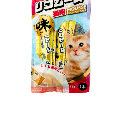
２．關於
https://aft
３．未成
「AFTE
任。
４．使用「
即時審查
結果請求
５．嚴禁
形，恩沛
動。