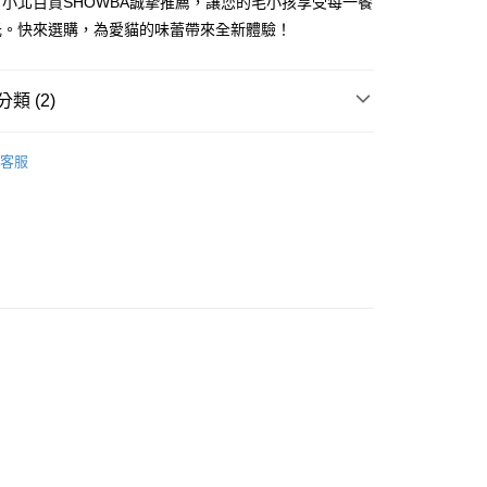
小北百貨SHOWBA誠摯推薦，讓您的毛小孩享受每一餐
FTEE先享後付」】
光。快來選購，為愛貓的味蕾帶來全新體驗！
先享後付是「在收到商品之後才付款」的支付方式。 讓您購物簡單
心！
：不需註冊會員、不需綁卡、不需儲值。
類 (2)
：只要手機號碼，簡訊認證，即可結帳。
：先確認商品／服務後，再付款。
品
貓咪食品
付款
EE先享後付」結帳流程】
客服
0，滿NT$599(含以上)免運費
研究所
方式選擇「AFTEE先享後付」後，將跳轉至「AFTEE先享後
頁面，進行簡訊認證並確認金額後，即可完成結帳。
家取貨
成立數日內，您將收到繳費通知簡訊。
費通知簡訊後14天內，點擊此簡訊中的連結，可透過四大超商
0，滿NT$599(含以上)免運費
網路銀行／等多元方式進行付款，方視為交易完成。
：結帳手續完成當下不需立刻繳費，但若您需要取消訂單，請聯
付款
的店家。未經商家同意取消之訂單仍視為有效，需透過AFTEE
繳納相關費用。
0，滿NT$599(含以上)免運費
否成功請以「AFTEE先享後付 」之結帳頁面顯示為準，若有關於
功／繳費後需取消欲退款等相關疑問，請聯繫「AFTEE先享後
1取貨
援中心」
https://netprotections.freshdesk.com/support/home
0，滿NT$599(含以上)免運費
項】
恩沛科技股份有限公司提供之「AFTEE先享後付」服務完成之
依本服務之必要範圍內提供個人資料，並將交易相關給付款項請
20，滿NT$899(含以上)免運費
讓予恩沛科技股份有限公司。