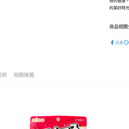
相關說明
咪的健康。
【關於「A
的美好時
ATM付款
AFTEE
便利好安
１．簡單
商品相關分
２．便利
運送方式
３．安心
└ 寵物用
全家取貨
【「AFT
分享
每筆NT$6
夏日生活
１．於結帳
付」結帳
付款後全
２．訂單
３．收到繳
每筆NT$6
／ATM／
※ 請注意
說明
相關推薦
7-11取貨
絡購買商品
先享後付
每筆NT$6
※ 交易是
是否繳費成
付款後7-1
付客戶支
每筆NT$6
【注意事
宅配
１．透過由
交易，需
每筆NT$1
求債權轉