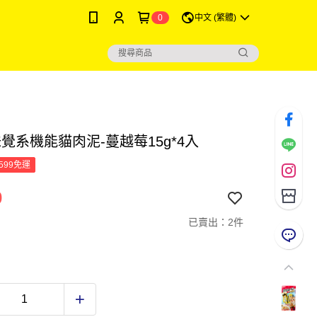
0
中文 (繁體)
味覺系機能貓肉泥-蔓越莓15g*4入
599免運
0
已賣出：2件