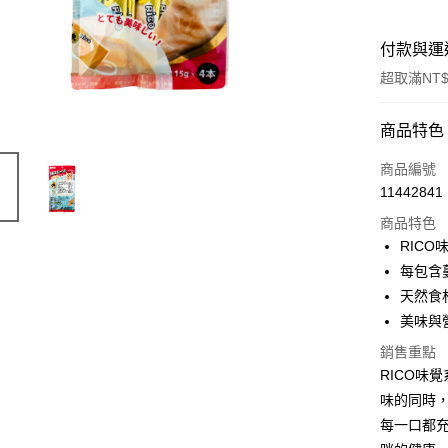
付款與運
超取滿NT$
付款方式
商品特色
信用卡一
商品編號
11442841
超商取貨
商品特色
LINE Pay
RIC
每包含
Apple Pay
天然食
街口支付
美味與
悠遊付
銷售重點
RICO味
Google Pa
味的同時，
AFTEE先
每一口都