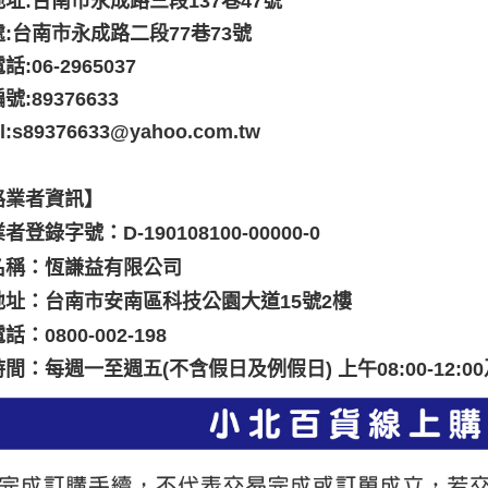
址:台南市永成路三段137巷47號
:台南市永成路二段77巷73號
:06-2965037
:89376633
il:s89376633@yahoo.com.tw
路業者資訊】
者登錄字號：D-190108100-00000-0
名稱：恆謙益有限公司
地址：台南市安南區科技公園大道15號2樓
：0800-002-198
間：每週一至週五(不含假日及例假日) 上午08:00-12:00及下