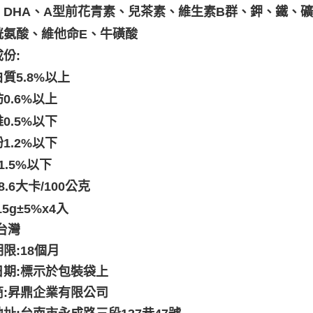
、兒茶素
、
維生素B群、鉀、鐵、
、DHA、A型前花青素
胱氨酸、維他命E、牛磺酸
份:
質5.8%以上
0.6%以上
0.5%以下
1.2%以下
1.5%以下
8.6大卡/100公克
15g±5%x4入
台灣
限:18個月
日期:標示於包裝袋上
商:昇鼎企業有限公司