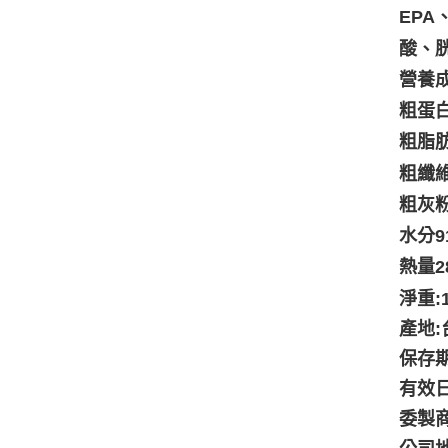
EPA
酸、
營養成
粗蛋白
粗脂肪
粗纖維
粗灰粉
水分9
熱量2
淨重:
產地:
保存期
有效
委製