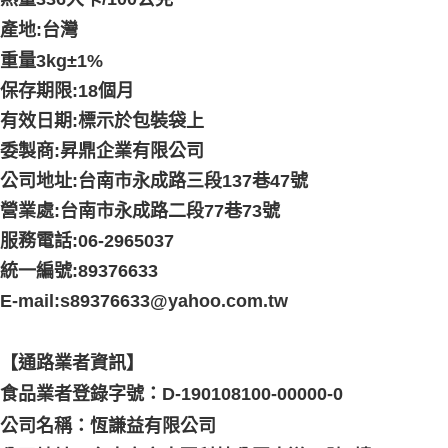
產地:台灣
重量3kg
±1%
保存期限:18個月
有效日期:標示於包裝袋上
委製商:昇鼎企業有限公司
公司地址:台南市永成路三段137巷47號
營業處:台南市永成路二段77巷73號
服務電話:06-2965037
統一編號:89376633
E-mail:s89376633@yahoo.com.tw
【通路業者資訊】
食品業者登錄字號：D-190108100-00000-0
公司名稱：恆謙益有限公司