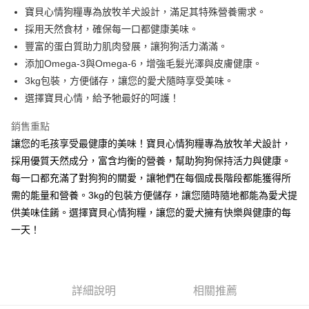
Apple Pay
寶貝心情狗糧專為放牧羊犬設計，滿足其特殊營養需求。
採用天然食材，確保每一口都健康美味。
街口支付
豐富的蛋白質助力肌肉發展，讓狗狗活力滿滿。
悠遊付
添加Omega-3與Omega-6，增強毛髮光澤與皮膚健康。
3kg包裝，方便儲存，讓您的愛犬隨時享受美味。
Google Pay
選擇寶貝心情，給予牠最好的呵護！
AFTEE先享後付
銷售重點
相關說明
讓您的毛孩享受最健康的美味！寶貝心情狗糧專為放牧羊犬設計，
【關於「AFTEE先享後付」】
ATM付款
AFTEE先享後付是「在收到商品之後才付款」的支付方式。 讓您購物簡單
採用優質天然成分，富含均衡的營養，幫助狗狗保持活力與健康。
便利好安心！
每一口都充滿了對狗狗的關愛，讓牠們在每個成長階段都能獲得所
１．簡單：不需註冊會員、不需綁卡、不需儲值。
運送方式
２．便利：只要手機號碼，簡訊認證，即可結帳。
需的能量和營養。3kg的包裝方便儲存，讓您隨時隨地都能為愛犬提
３．安心：先確認商品／服務後，再付款。
全家取貨付款
供美味佳餚。選擇寶貝心情狗糧，讓您的愛犬擁有快樂與健康的每
每筆NT$60，滿NT$599(含以上)免運費
一天！
【「AFTEE先享後付」結帳流程】
１．於結帳方式選擇「AFTEE先享後付」後，將跳轉至「AFTEE先享後付」
付款後全家取貨
結帳頁面，進行簡訊認證並確認金額後，即可完成結帳。
２．訂單成立數日內，您將收到繳費通知簡訊。
每筆NT$60，滿NT$599(含以上)免運費
３．收到繳費通知簡訊後14天內，點擊此簡訊中的連結，可透過四大超商／
詳細說明
相關推薦
ATM／網路銀行／等多元方式進行付款，方視為交易完成。
7-11取貨付款
※ 請注意：結帳手續完成當下不需立刻繳費，但若您需要取消訂單，請聯絡