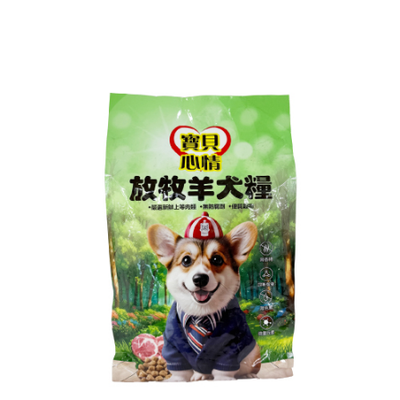
每筆NT$60，滿NT$599(含以上)免運費
購買商品的店家。未經商家同意取消之訂單仍視為有效，需透過AFTEE先享
後付繳納相關費用。
付款後7-11取貨
※ 交易是否成功請以「AFTEE先享後付 」之結帳頁面顯示為準，若有關於
是否繳費成功／繳費後需取消欲退款等相關疑問，請聯繫「AFTEE先享後付
每筆NT$60，滿NT$599(含以上)免運費
客戶支援中心」
https://netprotections.freshdesk.com/support/home
宅配
【注意事項】
１．透過由恩沛科技股份有限公司提供之「AFTEE先享後付」服務完成之交
每筆NT$120，滿NT$899(含以上)免運費
易，需依本服務之必要範圍內提供個人資料，並將交易相關給付款項請求債
權轉讓予恩沛科技股份有限公司。
２．關於個人資料處理事宜，請瀏覽以下網址：
https://aftee.tw/terms/#terms3
３．未成年的使用者請事先徵得法定代理人或監護人之同意方可使用
「AFTEE先享後付」，若未經同意申辦者引起之損失，本公司不負相關責
任。
４．使用「AFTEE先享後付」時，將依據個別帳號之用戶狀況，依本公司即
時審查核予不同之上限額度；若仍有額度不足之情形，本公司將視審查結果
請求用戶進行身份認證。
５．嚴禁一人註冊多個帳號或使用他人資訊註冊。若發現惡意使用之情形，
恩沛科技股份有限公司將有權停止該用戶之使用額度並採取法律行動。