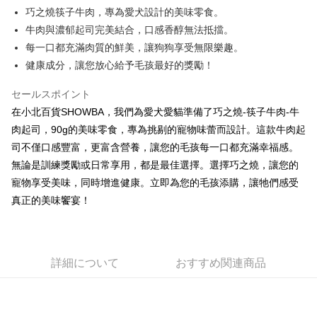
Apple Pay
巧之燒筷子牛肉，專為愛犬設計的美味零食。
牛肉與濃郁起司完美結合，口感香醇無法抵擋。
JKOPAY
每一口都充滿肉質的鮮美，讓狗狗享受無限樂趣。
Easy Wallet
健康成分，讓您放心給予毛孩最好的獎勵！
Google Pay
セールスポイント
AFTEE代金後払い
在小北百貨SHOWBA，我們為愛犬愛貓準備了巧之燒-筷子牛肉-牛
説明
肉起司，90g的美味零食，專為挑剔的寵物味蕾而設計。這款牛肉起
一、 AFTEE代金後払いについて
司不僅口感豐富，更富含營養，讓您的毛孩每一口都充滿幸福感。
ATM払い
1.お支払い方法でAFTEE代金後払いを選択すると、携帯電話認証ウィンド
無論是訓練獎勵或日常享用，都是最佳選擇。選擇巧之燒，讓您的
ウが表示されます。
寵物享受美味，同時增進健康。立即為您的毛孩添購，讓牠們感受
2.SMSで認証してお支払い手続を進めてください。
配送方法
3.注文するときのお支払いは不要です。商品はご指定の住所に配送されま
真正的美味饗宴！
す。
全家取貨付款
4.ご注文が完了すると、携帯に支払い通知のSMSが届きます。アプリ会員
配送毎にNT$60、NT$599以上で送料無料
の場合は、AFTEE アプリプッシュ通知が届きます。
5.商品受け取り時のお支払いは不要です。商品を確かめてから、SMSまた
付款後全家取貨
はアプリの通知に従って、4大コンビニ、またはATM/オンラインバンキン
詳細について
おすすめ関連商品
グでお支払いください。
配送毎にNT$60、NT$599以上で送料無料
代金納付期限は最短で 14 日以内ですので、ご注意ください。AFTEE アプ
7-11取貨付款
リをダウンロードして AFTEE 会員になるとお支払い期限を最長 45 日以内