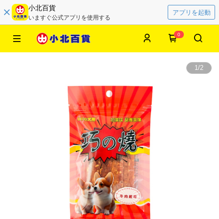
小北百貨
アプリを起動
いますぐ公式アプリを使用する
0
1
/
2