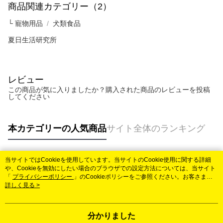
商品関連カテゴリー（2）
└ 寵物用品
犬類食品
夏日生活研究所
レビュー
この商品が気に入りましたか？購入された商品のレビューを投稿
してください
本カテゴリーの人気商品
サイト全体のランキング
当サイトではCookieを使用しています。当サイトのCookie使用に関する詳細
人気タグ
や、Cookieを無効にしたい場合のブラウザでの設定方法については、当サイト
「
プライバシーポリシー
」のCookieポリシーをご参照ください。お客さま
が、当サイトを引き続き使用される場合、当社がサイト利用規約のCookieポリ
詳しく見る >
シーに基づいてCookieを使用することに同意したものとみなします。
分かりました