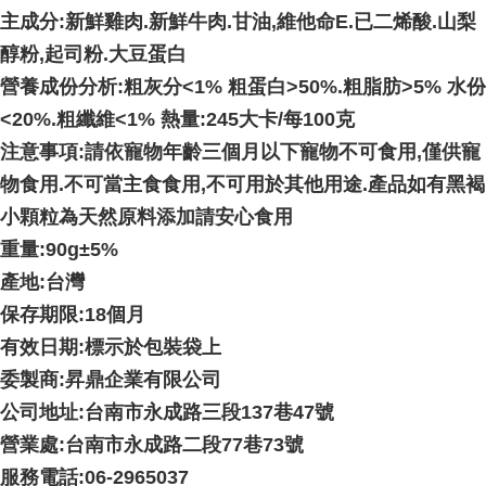
主成分:新鮮雞肉.新鮮牛肉.甘油,維他命E.已二烯酸.山梨
醇粉,起司粉.大豆蛋白
營養成份分析:粗灰分<1% 粗蛋白>50%.粗脂肪>5% 水份
<20%.粗纖維<1% 熱量:245大卡/每100克
注意事項:請依寵物年齡三個月以下寵物不可食用,僅供寵
物食用.不可當主食食用,不可用於其他用途.產品如有黑褐
小顆粒為天然原料添加請安心食用
重量:90g±5%
產地:台灣
保存期限:18個月
有效日期:標示於包裝袋上
委製商:昇鼎企業有限公司
公司地址:台南市永成路三段137巷47號
營業處:台南市永成路二段77巷73號
服務電話:06-2965037