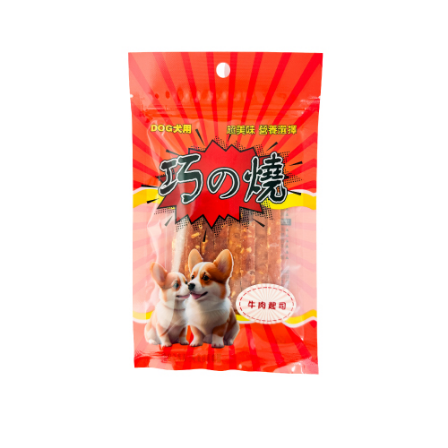
配送毎にNT$60、NT$599以上で送料無料
まで延長できます。
付款後7-11取貨
お支払期限は、ショップが請求した期日と、AFTEEで延長できる日数をも
とに計算されます。AFTEEで注文すると、商品を受け取るまで支払い期限
配送毎にNT$60、NT$599以上で送料無料
を延長できますが、商品を期限内に受け取れない場合があります（例：予
約商品や商品到着日が比較的遅い商品）。そのため、商品到着の有無に関
宅配
わらず、AFTEEで指定された期限内にお支払いください。
配送毎にNT$120、NT$899以上で送料無料
二、支払い限度額
1.初回 AFTEEを ご利用の際に、認証結果及び当社の審査の結果に基づ
き、限度額が設定されます。
2.決済金額は最低NT$20です。
3.現在、台湾の会員のみご利用いただけます。
三、利用規約「AFTEE代金後払い」（以下当サービスという）はネットプ
ロテクションズ（以下 AFTEE という）が提供し、AFTEEが代金を徴収し
ます。当サービスご利用の際に提供しなければならない個人情報（注文者
の氏名、電話番号、受取人の氏名、電話番号、受取人住所を含むがこれに
限らない）は、AFTEEに渡され当サービスで必要な範囲内で利用されま
す。AFTEEの個人情報の収集、処理、利用について、詳細はAFTEE公式ホ
ームページの『個人情報の収集、処理及び利用に関する声明』をご参照く
ださい（
https://aftee.tw/privacypolicy/
）。
AFTEEの初回ご利用の際に、審査を通過すれば、最高額がNT$10,000にな
ります。支払い期限を過ぎた場合、その金額に基づいて年利20%の遅延滞