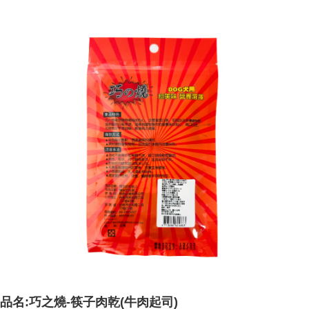
納金が加算されます。未成年の利用者は、事前に法定代理人または後見人
の同意を得ればAFTEEをご利用いただけます。
個人情報の処理、利用について疑問がある、または関連する法律の権利を
行使したい場合は、ネットプロテクションズ
cs_tw@netprotections.co.jp
にご連絡ください。上記に示した個人情報を、必要な購入注文書とあわせ
てAFTEEにご提供いただく、またはAFTEEにあなたの個人情報の収集、処
理、利用を許可することににご同意いただけない場合は、当サービスを選
択しないでください。
品名:巧之燒-筷子肉乾(牛肉起司)