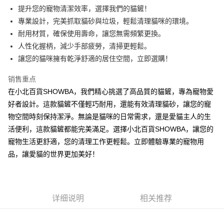
Apple Pay
提升您的寵物清潔效率，選擇我們的貓鏟！
專業設計，完美抓取貓砂與垃圾，輕鬆清理貓咪的環境。
街口支付
耐用材質，確保使用壽命，讓您無需頻繁更換。
悠遊付
人性化握柄，減少手部疲勞，清掃更輕鬆。
讓您的貓咪擁有乾淨舒適的居住空間，立即選購！
Google Pay
销售重点
AFTEE先享后付
在小北百貨SHOWBA，我們精心挑選了高品質的貓鏟，專為寵物愛
相关说明
好者設計。這款貓鏟不僅輕巧耐用，還能有效清理貓砂，讓您的寵
一、關於 AFTEE先享後付
ATM付款
1. 於付款方式選擇AFTEE先享後付，將跳出AFTEE先享後付手機驗證視
物空間時刻保持潔淨。無論是貓咪的日常需求，還是愛貓主人的生
窗。
活便利，這款貓鏟都能完美滿足。選擇小北百貨SHOWBA，讓您的
2. 進行簡訊驗證之後，即可完成結帳手續。
运送方式
3. 訂單確認後不需事先繳費，商品會配送至您的指定地址。
寵物生活更舒適，您的清理工作更輕鬆。立即體驗專業的寵物用
4. 下訂完成後，您的手機會收到一封繳費通知簡訊，APP會員則會收到
全家取貨付款
品，讓愛貓的世界更加美好！
AFTEE APP推播通知。
每笔NT$60，满NT$599(含以上)免运费
5. 收到商品當下無需繳費，確認無誤後，請再利用繳費通知簡訊或AFTEE
APP於四大便利商店‧ATM/網銀等方式進行付款。
付款後全家取貨
請留意繳費期限為 14 天。唯有下載 AFTEE App 成為 AFTEE 會員者方能享
每笔NT$60，满NT$599(含以上)免运费
详细说明
相关推荐
有最長 45 天內付款之服務。
7-11取貨付款
繳費期限，為商家向您請款的時間，再加上使用AFTEE可延長的天數所計算