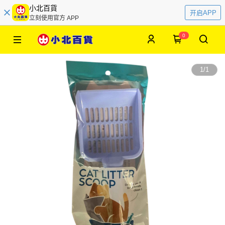
小北百貨
开启APP
立刻使用官方 APP
0
1
/
1