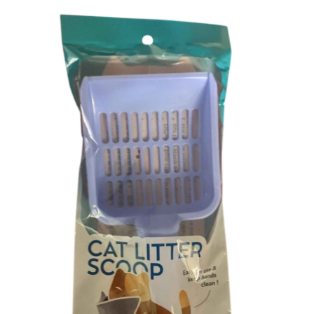
每笔NT$60，满NT$599(含以上)免运费
出。使用AFTEE下訂可以延長您收到商品前的繳費天數，但無法保證一定能
夠在期限內收到商品(例如:預購商品或預計到貨時間較長者)。因此無論收到
付款後7-11取貨
商品與否，仍需要請您在AFTEE規定的時間內完成繳費。
每笔NT$60，满NT$599(含以上)免运费
二、付款限制
1. 初次使用 AFTEE 時，將依認證結果及本公司審查結果，核予每個人不同
宅配
之上限額度
2. 結帳金額須大於NT$30
每笔NT$120，满NT$899(含以上)免运费
3. 目前僅支援台灣會員
三、聲明條款
「AFTEE先享後付」(下稱本服務)乃由恩沛科技股份有限公司(下稱 AFTEE )
所提供，並由 AFTEE 向您收取款項。因使用本服務所須提供之個人資料(包
含但不限於訂購人姓名、電話，收件人姓名、電話、收件地址)，將交付予
AFTEE 於本服務必要服務範圍內運用。關於 AFTEE 對於個人資料之蒐集、
處理、利用，詳參 AFTEE 官網之『個人資料蒐集、處理及利用告知聲明』
（
https://aftee.tw/privacypolicy/
）。
若款項超過繳費期限，將根據當次的金額加收年利率 16% 的逾期滯納金。
未成年的使用者，請事先徵得法定代理人或監護人之同意方可使用
AFTEE。
若您對於個人資料之處理、利用有任何疑問，或欲行使相關法律權利，請聯
繫恩沛科技股份有限公司。若您不同意我們將上開所示之個人資料，連同必
要之購買訂單資訊提供予 AFTEE ，或讓 AFTEE 蒐集處理利用您的個人資