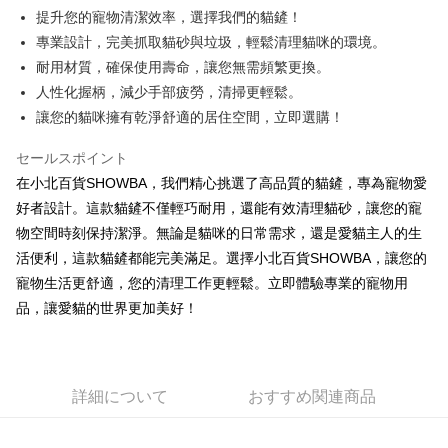
Apple Pay
提升您的寵物清潔效率，選擇我們的貓鏟！
專業設計，完美抓取貓砂與垃圾，輕鬆清理貓咪的環境。
JKOPAY
耐用材質，確保使用壽命，讓您無需頻繁更換。
Easy Wallet
人性化握柄，減少手部疲勞，清掃更輕鬆。
讓您的貓咪擁有乾淨舒適的居住空間，立即選購！
Google Pay
AFTEE代金後払い
セールスポイント
説明
在小北百貨SHOWBA，我們精心挑選了高品質的貓鏟，專為寵物愛
一、 AFTEE代金後払いについて
好者設計。這款貓鏟不僅輕巧耐用，還能有效清理貓砂，讓您的寵
ATM払い
1.お支払い方法でAFTEE代金後払いを選択すると、携帯電話認証ウィンド
物空間時刻保持潔淨。無論是貓咪的日常需求，還是愛貓主人的生
ウが表示されます。
活便利，這款貓鏟都能完美滿足。選擇小北百貨SHOWBA，讓您的
2.SMSで認証してお支払い手続を進めてください。
配送方法
3.注文するときのお支払いは不要です。商品はご指定の住所に配送されま
寵物生活更舒適，您的清理工作更輕鬆。立即體驗專業的寵物用
す。
全家取貨付款
品，讓愛貓的世界更加美好！
4.ご注文が完了すると、携帯に支払い通知のSMSが届きます。アプリ会員
配送毎にNT$60、NT$599以上で送料無料
の場合は、AFTEE アプリプッシュ通知が届きます。
5.商品受け取り時のお支払いは不要です。商品を確かめてから、SMSまた
付款後全家取貨
はアプリの通知に従って、4大コンビニ、またはATM/オンラインバンキン
グでお支払いください。
配送毎にNT$60、NT$599以上で送料無料
詳細について
おすすめ関連商品
代金納付期限は最短で 14 日以内ですので、ご注意ください。AFTEE アプ
7-11取貨付款
リをダウンロードして AFTEE 会員になるとお支払い期限を最長 45 日以内