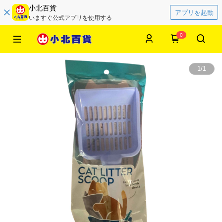
小北百貨
アプリを起動
いますぐ公式アプリを使用する
0
1
/
1