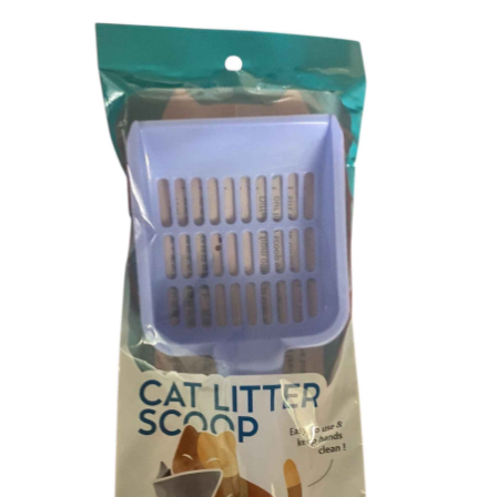
配送毎にNT$60、NT$599以上で送料無料
まで延長できます。
付款後7-11取貨
お支払期限は、ショップが請求した期日と、AFTEEで延長できる日数をも
とに計算されます。AFTEEで注文すると、商品を受け取るまで支払い期限
配送毎にNT$60、NT$599以上で送料無料
を延長できますが、商品を期限内に受け取れない場合があります（例：予
約商品や商品到着日が比較的遅い商品）。そのため、商品到着の有無に関
宅配
わらず、AFTEEで指定された期限内にお支払いください。
配送毎にNT$120、NT$899以上で送料無料
二、支払い限度額
1.初回 AFTEEを ご利用の際に、認証結果及び当社の審査の結果に基づ
き、限度額が設定されます。
2.決済金額は最低NT$20です。
3.現在、台湾の会員のみご利用いただけます。
三、利用規約「AFTEE代金後払い」（以下当サービスという）はネットプ
ロテクションズ（以下 AFTEE という）が提供し、AFTEEが代金を徴収し
ます。当サービスご利用の際に提供しなければならない個人情報（注文者
の氏名、電話番号、受取人の氏名、電話番号、受取人住所を含むがこれに
限らない）は、AFTEEに渡され当サービスで必要な範囲内で利用されま
す。AFTEEの個人情報の収集、処理、利用について、詳細はAFTEE公式ホ
ームページの『個人情報の収集、処理及び利用に関する声明』をご参照く
ださい（
https://aftee.tw/privacypolicy/
）。
AFTEEの初回ご利用の際に、審査を通過すれば、最高額がNT$10,000にな
ります。支払い期限を過ぎた場合、その金額に基づいて年利20%の遅延滞