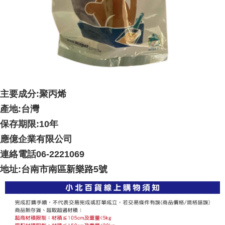
納金が加算されます。未成年の利用者は、事前に法定代理人または後見人
の同意を得ればAFTEEをご利用いただけます。
個人情報の処理、利用について疑問がある、または関連する法律の権利を
行使したい場合は、ネットプロテクションズ
cs_tw@netprotections.co.jp
にご連絡ください。上記に示した個人情報を、必要な購入注文書とあわせ
てAFTEEにご提供いただく、またはAFTEEにあなたの個人情報の収集、処
理、利用を許可することににご同意いただけない場合は、当サービスを選
択しないでください。
主要成分:聚丙烯
產地:台灣
保存期限:10年
應億企業有限公司
連絡電話06-2221069
地址:台南市南區新樂路5號