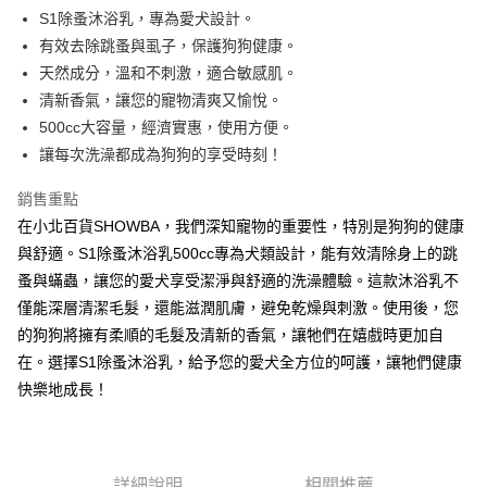
Apple Pay
S1除蚤沐浴乳，專為愛犬設計。
有效去除跳蚤與虱子，保護狗狗健康。
街口支付
天然成分，溫和不刺激，適合敏感肌。
悠遊付
清新香氣，讓您的寵物清爽又愉悅。
500cc大容量，經濟實惠，使用方便。
Google Pay
讓每次洗澡都成為狗狗的享受時刻！
AFTEE先享後付
銷售重點
相關說明
在小北百貨SHOWBA，我們深知寵物的重要性，特別是狗狗的健康
【關於「AFTEE先享後付」】
ATM付款
AFTEE先享後付是「在收到商品之後才付款」的支付方式。 讓您購物簡單
與舒適。S1除蚤沐浴乳500cc專為犬類設計，能有效清除身上的跳
便利好安心！
蚤與蟎蟲，讓您的愛犬享受潔淨與舒適的洗澡體驗。這款沐浴乳不
１．簡單：不需註冊會員、不需綁卡、不需儲值。
運送方式
２．便利：只要手機號碼，簡訊認證，即可結帳。
僅能深層清潔毛髮，還能滋潤肌膚，避免乾燥與刺激。使用後，您
３．安心：先確認商品／服務後，再付款。
全家取貨付款
的狗狗將擁有柔順的毛髮及清新的香氣，讓牠們在嬉戲時更加自
每筆NT$60，滿NT$599(含以上)免運費
在。選擇S1除蚤沐浴乳，給予您的愛犬全方位的呵護，讓牠們健康
【「AFTEE先享後付」結帳流程】
１．於結帳方式選擇「AFTEE先享後付」後，將跳轉至「AFTEE先享後付」
快樂地成長！
付款後全家取貨
結帳頁面，進行簡訊認證並確認金額後，即可完成結帳。
２．訂單成立數日內，您將收到繳費通知簡訊。
每筆NT$60，滿NT$599(含以上)免運費
３．收到繳費通知簡訊後14天內，點擊此簡訊中的連結，可透過四大超商／
ATM／網路銀行／等多元方式進行付款，方視為交易完成。
7-11取貨付款
※ 請注意：結帳手續完成當下不需立刻繳費，但若您需要取消訂單，請聯絡
詳細說明
相關推薦