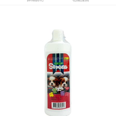
每筆NT$60，滿NT$599(含以上)免運費
購買商品的店家。未經商家同意取消之訂單仍視為有效，需透過AFTEE先享
後付繳納相關費用。
付款後7-11取貨
※ 交易是否成功請以「AFTEE先享後付 」之結帳頁面顯示為準，若有關於
是否繳費成功／繳費後需取消欲退款等相關疑問，請聯繫「AFTEE先享後付
每筆NT$60，滿NT$599(含以上)免運費
客戶支援中心」
https://netprotections.freshdesk.com/support/home
宅配
【注意事項】
１．透過由恩沛科技股份有限公司提供之「AFTEE先享後付」服務完成之交
每筆NT$120，滿NT$899(含以上)免運費
易，需依本服務之必要範圍內提供個人資料，並將交易相關給付款項請求債
權轉讓予恩沛科技股份有限公司。
２．關於個人資料處理事宜，請瀏覽以下網址：
https://aftee.tw/terms/#terms3
３．未成年的使用者請事先徵得法定代理人或監護人之同意方可使用
「AFTEE先享後付」，若未經同意申辦者引起之損失，本公司不負相關責
任。
４．使用「AFTEE先享後付」時，將依據個別帳號之用戶狀況，依本公司即
時審查核予不同之上限額度；若仍有額度不足之情形，本公司將視審查結果
請求用戶進行身份認證。
５．嚴禁一人註冊多個帳號或使用他人資訊註冊。若發現惡意使用之情形，
恩沛科技股份有限公司將有權停止該用戶之使用額度並採取法律行動。