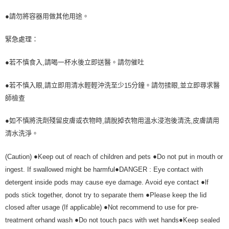
●請勿將容器用做其他用途。
緊急處理：
●若不慎食入
請喝一杯水後立即送醫。請勿催吐
,
●若不慎入眼
請立即用清水輕輕沖洗至少
分鐘。請勿揉眼
並立即尋求醫
,
15
,
師檢查
●如不慎將洗劑殘留皮膚或衣物時
請脫掉衣物用溫水浸泡後清洗
皮膚請用
,
,
清水洗淨。
●
●
(Caution)
Keep out of reach of children and pets
Do not put in mouth or
●
ingest. If swallowed might be harmful
DANGER : Eye contact with
●
detergent inside pods may cause eye damage. Avoid eye contact
lf
●
pods stick together, donot try to separate them
Please keep the lid
●
closed after usage (If applicable)
Not recommend to use for pre-
●
●
treatment orhand wash
Do not touch pacs with wet hands
Keep sealed