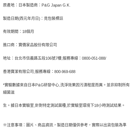
原產地：日本製造商：
P&G Japan G.K.
製造日期
西元年月日
：見包裝標註
(
)
有效期間：
個月
18
進口商：寶僑家品股份有限公司
地址：台北市信義路五段
號
樓
服務專線：
106
7
;
0800-051-088/
香港寶潔有限公司
服務專線：
;
800-969-688
實驗數據來自日本
研發中心
洗淨效果因污漬程度而異。並非抑制所有
*
P&G
,
細菌滋
生。據日本實驗室
針對特定測試菌種
於實驗室環境下
小時測試結果。
,
,
18
※注意事項：圖片、商品資訊，製造日期僅供參考，實際以出貨包裝為準