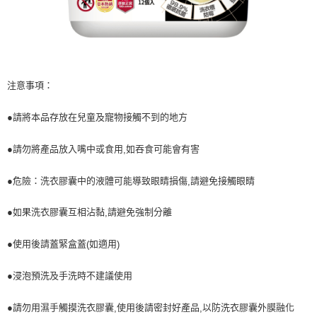
注意事項：
●請將本品存放在兒童及寵物接觸不到的地方
●請勿將產品放入嘴中或食用
如吞食可能會有害
,
●危險：洗衣膠囊中的液體可能導致眼睛損傷
請避免接觸眼睛
,
●如果洗衣膠囊互相沾黏
請避免強制分離
,
●使用後請蓋緊盒蓋
如適用
(
)
●浸泡預洗及手洗時不建議使用
●請勿用濕手觸摸洗衣膠囊
使用後請密封好產品
以防洗衣膠囊外膜融化
,
,