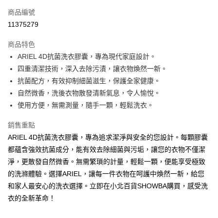
商品編號
Apple Pay
11375279
街口支付
商品特色
悠遊付
ARIEL 4D抗菌洗衣膠囊，專為現代家庭設計。
Google Pay
四重清潔技術，深入去除污漬，讓衣物煥然一新。
抗菌配方，有效抑制細菌滋生，保護全家健康。
AFTEE先享後付
自然微香，洗後衣物散發清新氣息，令人愉悅。
相關說明
使用方便，無需測量，隨手一顆，輕鬆洗衣。
【關於「AFTEE先享後付」】
ATM付款
AFTEE先享後付是「在收到商品之後才付款」的支付方式。 讓您購物簡單
銷售重點
便利好安心！
１．簡單：不需註冊會員、不需綁卡、不需儲值。
ARIEL 4D抗菌洗衣膠囊，專為追求潔淨與安全的您設計。每顆膠囊
運送方式
２．便利：只要手機號碼，簡訊認證，即可結帳。
都蘊含強效抗菌成分，能有效去除細菌與污垢，讓您的衣物不僅潔
３．安心：先確認商品／服務後，再付款。
全家取貨付款
淨，更散發自然微香。無需繁瑣的計量，輕鬆一顆，便能享受極致
每筆NT$60，滿NT$599(含以上)免運費
【「AFTEE先享後付」結帳流程】
的洗滌體驗。選擇ARIEL，讓每一件衣物在呵護中煥然一新，給您
１．於結帳方式選擇「AFTEE先享後付」後，將跳轉至「AFTEE先享後付」
付款後全家取貨
和家人最安心的洗衣選擇。立即在小北百貨SHOWBA購買，感受洗
結帳頁面，進行簡訊認證並確認金額後，即可完成結帳。
２．訂單成立數日內，您將收到繳費通知簡訊。
衣的全新革命！
每筆NT$60，滿NT$599(含以上)免運費
３．收到繳費通知簡訊後14天內，點擊此簡訊中的連結，可透過四大超商／
ATM／網路銀行／等多元方式進行付款，方視為交易完成。
7-11取貨付款