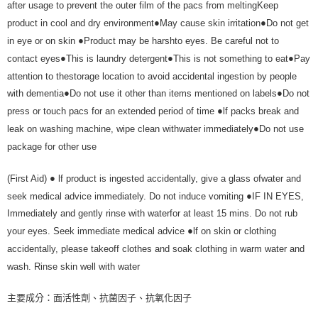
after usage to prevent the outer film of the pacs from meltingKeep
●
●
product in cool and dry environment
May cause skin irritation
Do not get
●
in eye or on skin
Product may be harshto eyes. Be careful not to
●
●
●
contact eyes
This is laundry detergent
This is not something to eat
Pay
attention to thestorage location to avoid accidental ingestion by people
●
●
with dementia
Do not use it other than items mentioned on labels
Do not
●
press or touch pacs for an extended period of time
lf packs break and
●
leak on washing machine, wipe clean withwater immediately
Do not use
package for other use
●
(First Aid)
lf product is ingested accidentally, give a glass ofwater and
●
seek medical advice immediately. Do not induce vomiting
IF IN EYES,
Immediately and gently rinse with waterfor at least 15 mins. Do not rub
●
your eyes. Seek immediate medical advice
lf on skin or clothing
accidentally, please takeoff clothes and soak clothing in warm water and
wash. Rinse skin well with water
主要成分：面活性劑、抗菌因子、抗氧化因子