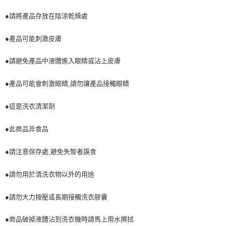
●請將產品存放在陰涼乾燥處
●產品可能刺激皮膚
●請避免產品中液體進入眼睛或沾上皮膚
●產品可能會刺激眼睛
請勿讓產品接觸眼睛
,
●這是洗衣清潔劑
●此商品非食品
●請注意保存處
避免失智者誤食
,
●請勿用於清洗衣物以外的用途
●請勿大力按壓或長期接觸洗衣膠囊
●商品破掉液體沾到洗衣機時請馬上用水擦拭