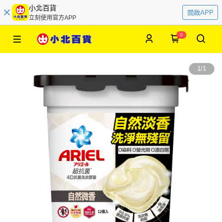
小北百貨
開啟APP
立刻使用官方APP
0
1
/
1