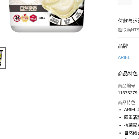
付款与运
超取满NT$
付款方式
品牌
信用卡一
ARIEL
超商取货
商品特色
LINE Pay
商品编号
Apple Pay
11375279
商品特色
街口支付
ARIE
悠遊付
四重清
抗菌配
Google Pa
自然微
AFTEE先