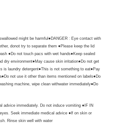
●
f swallowed might be harmful
DANGER : Eye contact with
●
gether, donot try to separate them
Please keep the lid
●
●
 wash
Do not touch pacs with wet hands
Keep sealed
●
●
and dry environment
May cause skin irritation
Do not get
●
●
is is laundry detergent
This is not something to eat
Pay
●
●
a
Do not use it other than items mentioned on labels
Do
●
 washing machine, wipe clean withwater immediately
Do
●
cal advice immediately. Do not induce vomiting
IF IN
●
ur eyes. Seek immediate medical advice
lf on skin or
sh. Rinse skin well with water