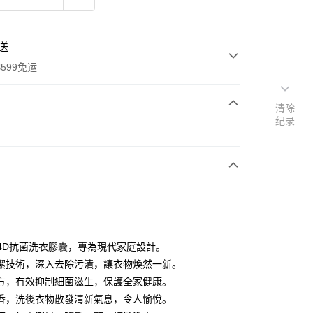
送
599免运
清除
纪录
次付款
付款
L 4D抗菌洗衣膠囊，專為現代家庭設計。
潔技術，深入去除污漬，讓衣物煥然一新。
方，有效抑制細菌滋生，保護全家健康。
y
香，洗後衣物散發清新氣息，令人愉悅。
享后付