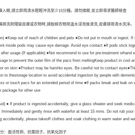
慎入眼
請立即用清水輕輕沖洗至少
分鐘。請勿揉眼
並立即尋求醫師檢查
,
15
,
慎將洗劑殘留皮膚或衣物時
請脫掉衣物用溫水浸泡後清洗
皮膚請用清水洗淨。
,
,
●
●
on)
Keep out of reach of children and pets
Do not put in mouth or ingest. I
●
ent inside pods may cause eye damage. Avoid eye contact
lf pods stick to
●
 after usage (If applicable)
Not recommend to use for pre-treatment orhand
usage to prevent the outer film of the pacs from meltingKeep product in cool 
●
●
 or on skin
Product may be harshto eyes. Be careful not to contact eyes
Th
ion to thestorage location to avoid accidental ingestion by people with dementi
●
ess or touch pacs for an extended period of time
lf packs break and leak on
e package for other use
●
Aid)
lf product is ingested accidentally, give a glass ofwater and seek medi
Immediately and gently rinse with waterfor at least 15 mins. Do not rub yo
ng accidentally, please takeoff clothes and soak clothing in warm water and wa
成分：面活性劑、抗菌因子、抗氧化因子