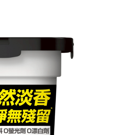
條款
E先享後付」(下稱本服務)乃由恩沛科技股份有限公司(下稱 AFTEE
並由 AFTEE 向您收取款項。因使用本服務所須提供之個人資料
限於訂購人姓名、電話，收件人姓名、電話、收件地址)，將交付
EE 於本服務必要服務範圍內運用。關於 AFTEE 對於個人資料之蒐
利用，詳參 AFTEE 官網之『個人資料蒐集、處理及利用告知聲
s://aftee.tw/privacypolicy/
）。
繳費期限，將根據當次的金額加收年利率 16% 的逾期滯納金。
使用者，請事先徵得法定代理人或監護人之同意方可使用
個人資料之處理、利用有任何疑問，或欲行使相關法律權利，請
科技股份有限公司。若您不同意我們將上開所示之個人資料，連
買訂單資訊提供予 AFTEE ，或讓 AFTEE 蒐集處理利用您的個
請勿選用本服務。