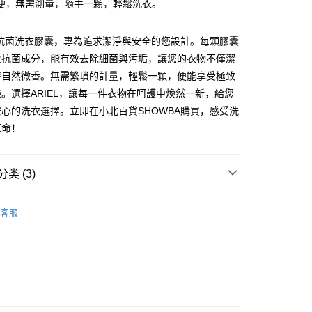
便，無需測量，隨手一顆，輕鬆洗衣。
FTEE先享後付
款方式選擇AFTEE先享後付，將跳出AFTEE先享後付手機驗證視
 4D抗菌洗衣膠囊，專為追求潔淨與安全的您設計。每顆膠囊
效抗菌成分，能有效去除細菌與污垢，讓您的衣物不僅潔
簡訊驗證之後，即可完成結帳手續。
發自然微香。無需繁瑣的計量，輕鬆一顆，便能享受極致
確認後不需事先繳費，商品會配送至您的指定地址。
完成後，您的手機會收到一封繳費通知簡訊，APP會員則會收到
。選擇ARIEL，讓每一件衣物在呵護中煥然一新，給您
APP推播通知。
付款
心的洗衣選擇。立即在小北百貨SHOWBA購買，感受洗
商品當下無需繳費，確認無誤後，請再利用繳費通知簡訊或AFTEE
0，满NT$599(含以上)免运费
大便利商店‧ATM/網銀等方式進行付款。
革命！
家取貨
限為 14 天。唯有下載 AFTEE App 成為 AFTEE 會員者方能
45 天內付款之服務。
0，满NT$599(含以上)免运费
类 (3)
為商家向您請款的時間，再加上使用AFTEE可延長的天數所計
付款
洗衣精/柔軟精
AFTEE下訂可以延長您收到商品前的繳費天數，但無法保證一
客服
限內收到商品(例如:預購商品或預計到貨時間較長者)。因此無論
0，满NT$599(含以上)免运费
├🏅寶僑
否，仍需要請您在AFTEE規定的時間內完成繳費。
1取貨
研究所
限制
0，满NT$599(含以上)免运费
使用 AFTEE 時，將依認證結果及本公司審查結果，核予每個人不同
度
額須大於NT$30
僅支援台灣會員
20，满NT$899(含以上)免运费