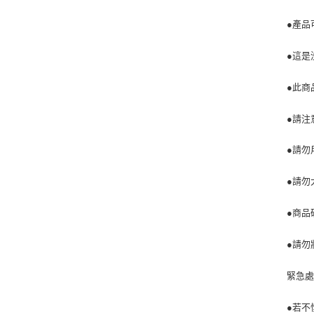
●產品
●這是
●此商
●請注
●請勿
●請勿
●商品
●請勿
緊急
●若不