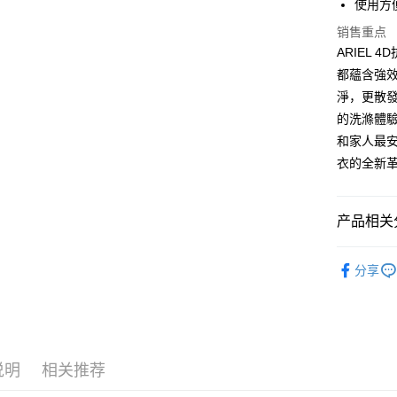
使用方
相关说明
销售重点
一、關於 A
ATM付款
1. 於付
ARIEL
窗。
都蘊含強
2. 進行
淨，更散
3. 訂單
运送方式
4. 下訂
的洗滌體驗
AFTEE 
全家取貨
和家人最安
5. 收到
每笔NT$6
APP於四
衣的全新
付款後全
請留意繳費期
享有最長 
每笔NT$6
产品相关分
繳費期限，
7-11取貨
└ 化工
算出。使用
分享
定能夠在期
每笔NT$6
▌品牌館
收到商品與
付款後7-1
夏日生活
二、付款
每笔NT$6
1. 初次
之上限額
宅配
说明
相关推荐
2. 結帳金
3. 目前
每笔NT$1