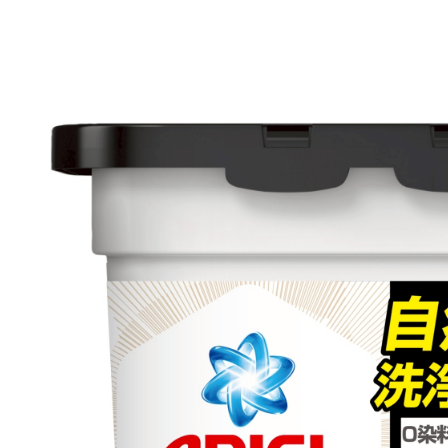
三、聲明
「AFTE
)所提供，
(包含但不
予 AFT
集、處理、
明』（
http
若款項超過
未成年的
AFTEE。
若您對於
聯繫恩沛
同必要之購
人資料，