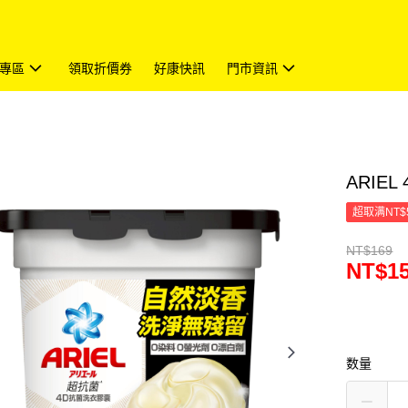
專區
領取折價券
好康快訊
門市資訊
ARIE
超取满NT$
NT$169
NT$1
数量