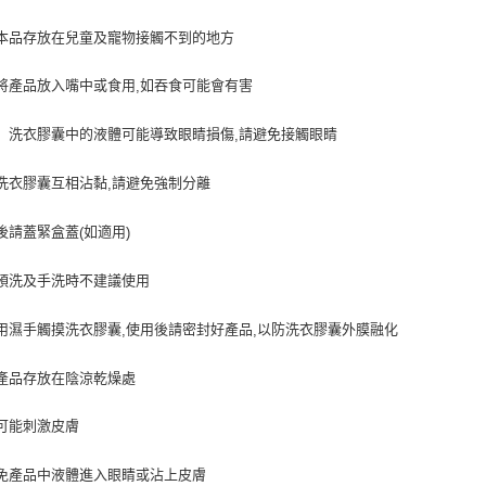
本品存放在兒童及寵物接觸不到的地方
將產品放入嘴中或食用
如吞食可能會有害
,
：洗衣膠囊中的液體可能導致眼睛損傷
請避免接觸眼睛
,
洗衣膠囊互相沾黏
請避免強制分離
,
後請蓋緊盒蓋
如適用
(
)
預洗及手洗時不建議使用
用濕手觸摸洗衣膠囊
使用後請密封好產品
以防洗衣膠囊外膜融化
,
,
產品存放在陰涼乾燥處
可能刺激皮膚
免產品中液體進入眼睛或沾上皮膚