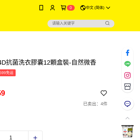
0
中文 (简体)
L 4D抗菌洗衣膠囊12顆盒裝-自然微香
599免运
59
已卖出：4件