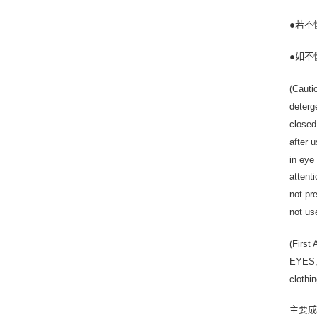
●若不
●如不
(Cauti
deterg
closed
after 
in eye
attent
not pr
not us
(First 
EYES, 
clothi
主要