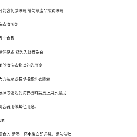
可能會刺激眼睛
請勿讓產品接觸眼睛
,
洗衣清潔劑
品非食品
意保存處
避免失智者誤食
,
用於清洗衣物以外的用途
大力按壓或長期接觸洗衣膠囊
破掉液體沾到洗衣機時請馬上用水擦拭
將容器用做其他用途。
處理：
慎食入
請喝一杯水後立即送醫。請勿催吐
,