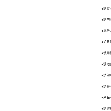
●請將
●請勿
●危險
●如果
●使用
●浸泡
●請勿
●請將
●產品
●請避