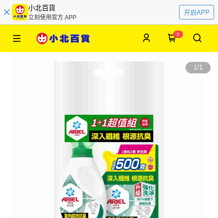
小北百貨
开启APP
立刻使用官方 APP
0
1
/
1