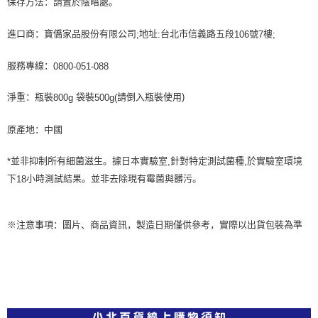
保存方法：請置於陰暗處。
進口商：寶僑家品股份有限公司
地址
台北市信義路五段
號
樓
;
:
106
7
;
服務專線：
0800-051-088
淨重：瓶裝
袋裝
請倒入瓶裝使用)
800g
500g(
原產地：中國
並非抑制所有細菌滋生。據日本實驗室
針對特定測試菌種
於實驗室環境
*
,
,
下
小時測試結果。並非去除現有霉菌與髒污。
18
※注意事項：圖片、商品資訊，製造日期僅供參考，實際以出貨包裝為準