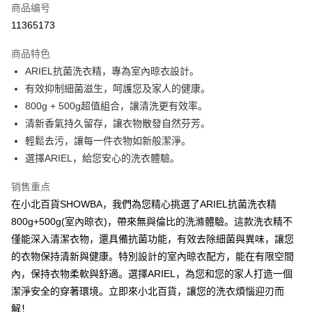
商品编号
Apple Pay
11365173
街口支付
商品特色
悠遊付
ARIEL抗菌洗衣精，專為室內晾衣設計。
Google Pay
有效抑制細菌滋生，呵護您及家人的健康。
800g + 500g超值組合，讓清洗更有效率。
AFTEE先享后付
清新香氣持久留存，讓衣物散發自然芬芳。
相关说明
輕鬆去污，讓每一件衣物如新般潔淨。
一、關於 AFTEE先享後付
ATM付款
1. 於付款方式選擇AFTEE先享後付，將跳出AFTEE先享後付手機驗證視
選擇ARIEL，給您安心的洗衣體驗。
窗。
2. 進行簡訊驗證之後，即可完成結帳手續。
销售重点
运送方式
3. 訂單確認後不需事先繳費，商品會配送至您的指定地址。
在小北百貨SHOWBA，我們為您精心挑選了ARIEL抗菌洗衣精
4. 下訂完成後，您的手機會收到一封繳費通知簡訊，APP會員則會收到
全家取貨付款
AFTEE APP推播通知。
800g+500g(室內晾衣)，帶來無與倫比的洗滌體驗。這款洗衣精不
每笔NT$60，满NT$599(含以上)免运费
5. 收到商品當下無需繳費，確認無誤後，請再利用繳費通知簡訊或AFTEE
僅能深入清潔衣物，還具備抗菌功能，有效去除細菌與異味，讓您
APP於四大便利商店‧ATM/網銀等方式進行付款。
付款後全家取貨
的衣物保持清新與健康。特別設計的室內晾衣配方，能在有限空間
請留意繳費期限為 14 天。唯有下載 AFTEE App 成為 AFTEE 會員者方能享
內，保持衣物柔軟與舒適。選擇ARIEL，為您和您的家人打造一個
每笔NT$60，满NT$599(含以上)免运费
有最長 45 天內付款之服務。
潔淨安全的穿著環境。立即來小北百貨，讓您的洗衣煩惱迎刃而
7-11取貨付款
繳費期限，為商家向您請款的時間，再加上使用AFTEE可延長的天數所計算
解！