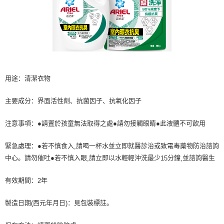
料，請勿選用本服務。
用途：清潔衣物
主要成分：界面活性劑、抗菌因子、抗氧化因子
注意事項：●請置於孩童無法取得之處●請勿接觸眼睛●此液體不可飲用
緊急處理：●若不慎食入
請喝一杯水並立即就醫診治或致電毒藥物防治諮詢
,
中心。請勿催吐●若不慎入眼
請立即以水輕輕沖洗最少
分鐘
並諮詢醫生
,
15
,
有效期間：
年
2
製造日期
西元年月日
：見包裝標註。
(
)