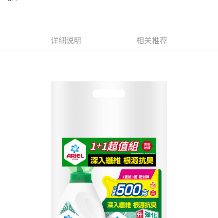
每笔NT$60，满NT$599(含以上)免运费
出。使用AFTEE下訂可以延長您收到商品前的繳費天數，但無法保證一定能
夠在期限內收到商品(例如:預購商品或預計到貨時間較長者)。因此無論收到
付款後7-11取貨
商品與否，仍需要請您在AFTEE規定的時間內完成繳費。
每笔NT$60，满NT$599(含以上)免运费
详细说明
相关推荐
二、付款限制
1. 初次使用 AFTEE 時，將依認證結果及本公司審查結果，核予每個人不同
宅配
之上限額度
2. 結帳金額須大於NT$30
每笔NT$120，满NT$899(含以上)免运费
3. 目前僅支援台灣會員
三、聲明條款
「AFTEE先享後付」(下稱本服務)乃由恩沛科技股份有限公司(下稱 AFTEE )
所提供，並由 AFTEE 向您收取款項。因使用本服務所須提供之個人資料(包
含但不限於訂購人姓名、電話，收件人姓名、電話、收件地址)，將交付予
AFTEE 於本服務必要服務範圍內運用。關於 AFTEE 對於個人資料之蒐集、
處理、利用，詳參 AFTEE 官網之『個人資料蒐集、處理及利用告知聲明』
（
https://aftee.tw/privacypolicy/
）。
若款項超過繳費期限，將根據當次的金額加收年利率 16% 的逾期滯納金。
未成年的使用者，請事先徵得法定代理人或監護人之同意方可使用
AFTEE。
若您對於個人資料之處理、利用有任何疑問，或欲行使相關法律權利，請聯
繫恩沛科技股份有限公司。若您不同意我們將上開所示之個人資料，連同必
要之購買訂單資訊提供予 AFTEE ，或讓 AFTEE 蒐集處理利用您的個人資