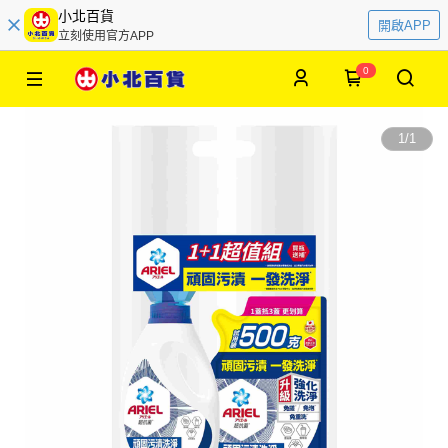
小北百貨
開啟APP
立刻使用官方APP
0
1
/
1