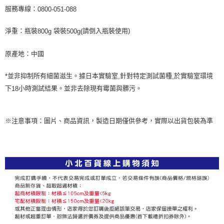
服務專線：
0800-051-088
淨重：瓶裝
袋裝
請倒入瓶裝使用)
800g
500g(
原產地：中國
並非抑制所有細菌滋生。據日本實驗室
針對特定測試菌種
於實驗室環境
*
,
,
下
小時測試結果。並非去除現有霉菌與髒污。
18
※注意事項：圖片、商品資訊，製造日期僅供參考，實際以出貨包裝為準