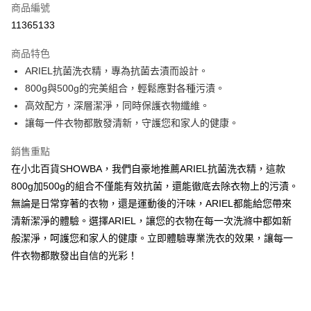
商品編號
Apple Pay
11365133
街口支付
商品特色
悠遊付
ARIEL抗菌洗衣精，專為抗菌去漬而設計。
Google Pay
800g與500g的完美組合，輕鬆應對各種污漬。
高效配方，深層潔淨，同時保護衣物纖維。
AFTEE先享後付
讓每一件衣物都散發清新，守護您和家人的健康。
相關說明
【關於「AFTEE先享後付」】
銷售重點
ATM付款
AFTEE先享後付是「在收到商品之後才付款」的支付方式。 讓您購物簡單
在小北百貨SHOWBA，我們自豪地推薦ARIEL抗菌洗衣精，這款
便利好安心！
１．簡單：不需註冊會員、不需綁卡、不需儲值。
800g加500g的組合不僅能有效抗菌，還能徹底去除衣物上的污漬。
運送方式
２．便利：只要手機號碼，簡訊認證，即可結帳。
無論是日常穿著的衣物，還是運動後的汗味，ARIEL都能給您帶來
３．安心：先確認商品／服務後，再付款。
全家取貨付款
清新潔淨的體驗。選擇ARIEL，讓您的衣物在每一次洗滌中都如新
每筆NT$60，滿NT$599(含以上)免運費
【「AFTEE先享後付」結帳流程】
般潔淨，呵護您和家人的健康。立即體驗專業洗衣的效果，讓每一
１．於結帳方式選擇「AFTEE先享後付」後，將跳轉至「AFTEE先享後付」
付款後全家取貨
件衣物都散發出自信的光彩！
結帳頁面，進行簡訊認證並確認金額後，即可完成結帳。
２．訂單成立數日內，您將收到繳費通知簡訊。
每筆NT$60，滿NT$599(含以上)免運費
３．收到繳費通知簡訊後14天內，點擊此簡訊中的連結，可透過四大超商／
ATM／網路銀行／等多元方式進行付款，方視為交易完成。
7-11取貨付款
※ 請注意：結帳手續完成當下不需立刻繳費，但若您需要取消訂單，請聯絡