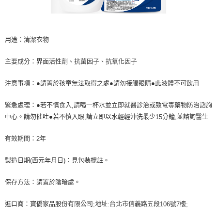
用途：清潔衣物
主要成分：界面活性劑、抗菌因子、抗氧化因子
注意事項：●請置於孩童無法取得之處●請勿接觸眼睛●此液體不可飲用
緊急處理：●若不慎食入
請喝一杯水並立即就醫診治或致電毒藥物防治諮詢
,
中心。請勿催吐●若不慎入眼
請立即以水輕輕沖洗最少
分鐘
並諮詢醫生
,
15
,
有效期間：
年
2
製造日期
西元年月日
：見包裝標註。
(
)
保存方法：請置於陰暗處。
進口商：寶僑家品股份有限公司
地址
台北市信義路五段
號
樓
;
:
106
7
;