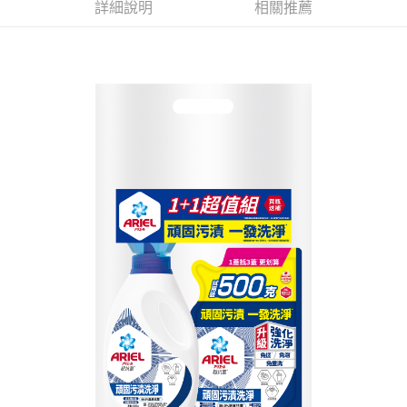
詳細說明
相關推薦
每筆NT$60，滿NT$599(含以上)免運費
購買商品的店家。未經商家同意取消之訂單仍視為有效，需透過AFTEE先享
後付繳納相關費用。
付款後7-11取貨
※ 交易是否成功請以「AFTEE先享後付 」之結帳頁面顯示為準，若有關於
是否繳費成功／繳費後需取消欲退款等相關疑問，請聯繫「AFTEE先享後付
每筆NT$60，滿NT$599(含以上)免運費
客戶支援中心」
https://netprotections.freshdesk.com/support/home
宅配
【注意事項】
１．透過由恩沛科技股份有限公司提供之「AFTEE先享後付」服務完成之交
每筆NT$120，滿NT$899(含以上)免運費
易，需依本服務之必要範圍內提供個人資料，並將交易相關給付款項請求債
權轉讓予恩沛科技股份有限公司。
２．關於個人資料處理事宜，請瀏覽以下網址：
https://aftee.tw/terms/#terms3
３．未成年的使用者請事先徵得法定代理人或監護人之同意方可使用
「AFTEE先享後付」，若未經同意申辦者引起之損失，本公司不負相關責
任。
４．使用「AFTEE先享後付」時，將依據個別帳號之用戶狀況，依本公司即
時審查核予不同之上限額度；若仍有額度不足之情形，本公司將視審查結果
請求用戶進行身份認證。
５．嚴禁一人註冊多個帳號或使用他人資訊註冊。若發現惡意使用之情形，
恩沛科技股份有限公司將有權停止該用戶之使用額度並採取法律行動。