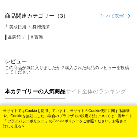
商品関連カテゴリー（3）
[すべて表示]
└ 美妝日用
身體清潔
▌品牌館
├🏅寶僑
レビュー
この商品が気に入りましたか？購入された商品のレビューを投稿
してください
本カテゴリーの人気商品
サイト全体のランキング
当サイトではCookieを使用しています。当サイトのCookie使用に関する詳細
人気タグ
や、Cookieを無効にしたい場合のブラウザでの設定方法については、当サイト
「
プライバシーポリシー
」のCookieポリシーをご参照ください。お客さま
が、当サイトを引き続き使用される場合、当社がサイト利用規約のCookieポリ
詳しく見る >
シーに基づいてCookieを使用することに同意したものとみなします。