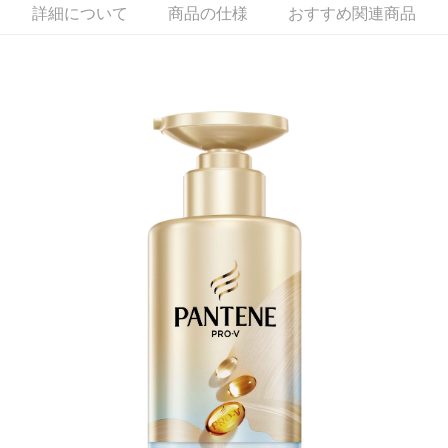
詳細について
商品の仕様
おすすめ関連商品
代金納付期限は最短で 14 日以内ですので、ご注意ください。AFTEE アプ
7-11取貨付款
リをダウンロードして AFTEE 会員になるとお支払い期限を最長 45 日以内
配送毎にNT$60、NT$599以上で送料無料
まで延長できます。
付款後7-11取貨
お支払期限は、ショップが請求した期日と、AFTEEで延長できる日数をも
とに計算されます。AFTEEで注文すると、商品を受け取るまで支払い期限
配送毎にNT$60、NT$599以上で送料無料
を延長できますが、商品を期限内に受け取れない場合があります（例：予
約商品や商品到着日が比較的遅い商品）。そのため、商品到着の有無に関
宅配
わらず、AFTEEで指定された期限内にお支払いください。
配送毎にNT$120、NT$899以上で送料無料
二、支払い限度額
1.初回 AFTEEを ご利用の際に、認証結果及び当社の審査の結果に基づ
き、限度額が設定されます。
2.決済金額は最低NT$20です。
3.現在、台湾の会員のみご利用いただけます。
三、利用規約「AFTEE代金後払い」（以下当サービスという）はネットプ
ロテクションズ（以下 AFTEE という）が提供し、AFTEEが代金を徴収し
ます。当サービスご利用の際に提供しなければならない個人情報（注文者
の氏名、電話番号、受取人の氏名、電話番号、受取人住所を含むがこれに
限らない）は、AFTEEに渡され当サービスで必要な範囲内で利用されま
す。AFTEEの個人情報の収集、処理、利用について、詳細はAFTEE公式ホ
ームページの『個人情報の収集、処理及び利用に関する声明』をご参照く
ださい（
https://aftee.tw/privacypolicy/
）。