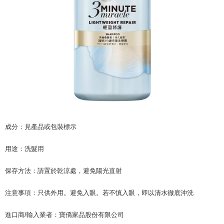
AFTEEの初回ご利用の際に、審査を通過すれば、最高額がNT$10,000にな
ります。支払い期限を過ぎた場合、その金額に基づいて年利20%の遅延滞
納金が加算されます。未成年の利用者は、事前に法定代理人または後見人
の同意を得ればAFTEEをご利用いただけます。
個人情報の処理、利用について疑問がある、または関連する法律の権利を
行使したい場合は、ネットプロテクションズ
cs_tw@netprotections.co.jp
にご連絡ください。上記に示した個人情報を、必要な購入注文書とあわせ
てAFTEEにご提供いただく、またはAFTEEにあなたの個人情報の収集、処
理、利用を許可することににご同意いただけない場合は、当サービスを選
択しないでください。
成分：見產品或包裝標示
用途：洗髮用
保存方法：請置於乾涼處，避免陽光直射
注意事項：只供外用。避免入眼。若不慎入眼，即以清水徹底沖洗
進口商/輸入業者：寶僑家品股份有限公司