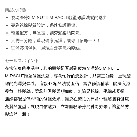
LINE Pay
商品の特徴
Apple Pay
發現潘婷3 MINUTE MIRACLE輕盈修護洗髮的魅力！
專為乾燥髮質設計，迅速修護損傷。
JKOPAY
輕盈配方，無負擔，讓秀髮柔順閃亮。
Easy Wallet
只需三分鐘，重現健康光澤，讓你自信每一天！
讓潘婷陪伴你，展現自然美麗的髮絲。
Google Pay
AFTEE代金後払い
セールスポイント
説明
在快節奏的生活中，您的頭髮是否感到疲憊？潘婷3 MINUTE
一、 AFTEE代金後払いについて
MIRACLE輕盈修護洗髮，專為忙碌的您設計，只需三分鐘，重現髮
ATM払い
1.お支払い方法でAFTEE代金後払いを選択すると、携帯電話認証ウィンド
絲的光澤與彈性。這款470g的洗髮產品，富含修護精華，能深入滋
ウが表示されます。
養每一根髮絲，讓您的秀髮柔順如絲。無論是乾燥、毛躁或受損，
2.SMSで認証してお支払い手続を進めてください。
配送方法
3.注文するときのお支払いは不要です。商品はご指定の住所に配送されま
潘婷都能提供即時的修護效果，讓您在繁忙的日常中輕鬆擁有健康
す。
全家取貨付款
亮麗的髮型，展現自信魅力。立即體驗潘婷的神奇效果，讓您的秀
4.ご注文が完了すると、携帯に支払い通知のSMSが届きます。アプリ会員
配送毎にNT$60、NT$599以上で送料無料
の場合は、AFTEE アプリプッシュ通知が届きます。
髮煥然一新！
5.商品受け取り時のお支払いは不要です。商品を確かめてから、SMSまた
付款後全家取貨
はアプリの通知に従って、4大コンビニ、またはATM/オンラインバンキン
グでお支払いください。
配送毎にNT$60、NT$599以上で送料無料