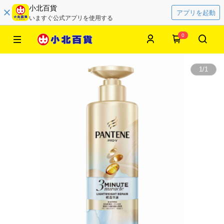
小北百貨
アプリを起動
いますぐ公式アプリを使用する
0
1
/
1