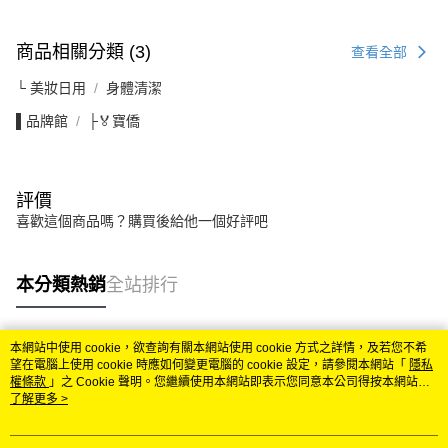
商品相關分類 (3)
查看全部
└ 美妝日用
身體清潔
▌品牌館
├🏅寶僑
評價
喜歡這個商品嗎？購買後給他一個好評吧
本分類熱銷
全站排行
本網站中使用 cookie，欲查詢有關本網站使用 cookie 方式之詳情，及若您不希
熱門標籤
望在電腦上使用 cookie 時應如何變更電腦的 cookie 設定，請參閱本網站「
隱私
權條款
」之 Cookie 聲明。您繼續使用本網站即表示您同意本公司得按本網站使
用條款之 Cookie 聲明使用 cookie。
了解更多 >