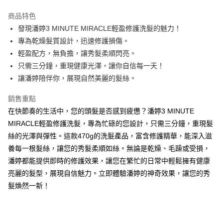
LINE Pay
商品特色
Apple Pay
發現潘婷3 MINUTE MIRACLE輕盈修護洗髮的魅力！
專為乾燥髮質設計，迅速修護損傷。
街口支付
輕盈配方，無負擔，讓秀髮柔順閃亮。
悠遊付
只需三分鐘，重現健康光澤，讓你自信每一天！
讓潘婷陪伴你，展現自然美麗的髮絲。
Google Pay
銷售重點
AFTEE先享後付
在快節奏的生活中，您的頭髮是否感到疲憊？潘婷3 MINUTE
相關說明
MIRACLE輕盈修護洗髮，專為忙碌的您設計，只需三分鐘，重現髮
【關於「AFTEE先享後付」】
ATM付款
AFTEE先享後付是「在收到商品之後才付款」的支付方式。 讓您購物簡單
絲的光澤與彈性。這款470g的洗髮產品，富含修護精華，能深入滋
便利好安心！
養每一根髮絲，讓您的秀髮柔順如絲。無論是乾燥、毛躁或受損，
１．簡單：不需註冊會員、不需綁卡、不需儲值。
運送方式
２．便利：只要手機號碼，簡訊認證，即可結帳。
潘婷都能提供即時的修護效果，讓您在繁忙的日常中輕鬆擁有健康
３．安心：先確認商品／服務後，再付款。
全家取貨付款
亮麗的髮型，展現自信魅力。立即體驗潘婷的神奇效果，讓您的秀
每筆NT$60，滿NT$599(含以上)免運費
髮煥然一新！
【「AFTEE先享後付」結帳流程】
１．於結帳方式選擇「AFTEE先享後付」後，將跳轉至「AFTEE先享後付」
付款後全家取貨
結帳頁面，進行簡訊認證並確認金額後，即可完成結帳。
２．訂單成立數日內，您將收到繳費通知簡訊。
每筆NT$60，滿NT$599(含以上)免運費
３．收到繳費通知簡訊後14天內，點擊此簡訊中的連結，可透過四大超商／