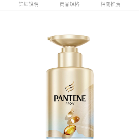
詳細說明
商品規格
相關推薦
ATM／網路銀行／等多元方式進行付款，方視為交易完成。
7-11取貨付款
※ 請注意：結帳手續完成當下不需立刻繳費，但若您需要取消訂單，請聯絡
每筆NT$60，滿NT$599(含以上)免運費
購買商品的店家。未經商家同意取消之訂單仍視為有效，需透過AFTEE先享
後付繳納相關費用。
付款後7-11取貨
※ 交易是否成功請以「AFTEE先享後付 」之結帳頁面顯示為準，若有關於
是否繳費成功／繳費後需取消欲退款等相關疑問，請聯繫「AFTEE先享後付
每筆NT$60，滿NT$599(含以上)免運費
客戶支援中心」
https://netprotections.freshdesk.com/support/home
宅配
【注意事項】
１．透過由恩沛科技股份有限公司提供之「AFTEE先享後付」服務完成之交
每筆NT$120，滿NT$899(含以上)免運費
易，需依本服務之必要範圍內提供個人資料，並將交易相關給付款項請求債
權轉讓予恩沛科技股份有限公司。
２．關於個人資料處理事宜，請瀏覽以下網址：
https://aftee.tw/terms/#terms3
３．未成年的使用者請事先徵得法定代理人或監護人之同意方可使用
「AFTEE先享後付」，若未經同意申辦者引起之損失，本公司不負相關責
任。
４．使用「AFTEE先享後付」時，將依據個別帳號之用戶狀況，依本公司即
時審查核予不同之上限額度；若仍有額度不足之情形，本公司將視審查結果
請求用戶進行身份認證。
５．嚴禁一人註冊多個帳號或使用他人資訊註冊。若發現惡意使用之情形，
恩沛科技股份有限公司將有權停止該用戶之使用額度並採取法律行動。