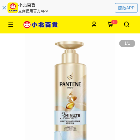
小北百貨
開啟APP
立刻使用官方APP
0
1
/
1