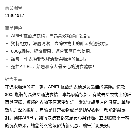
商品编号
Apple Pay
11364917
街口支付
商品特色
悠遊付
ARIEL抗菌洗衣精，專為高效除蹣而設計。
Google Pay
獨特配方，深層清潔，去除衣物上的細菌與過敏原。
800g瓶裝，經濟實惠，適合家庭日常使用。
AFTEE先享后付
讓每一件衣物都散發清新與潔淨的氣息。
相关说明
選擇ARIEL，給您和家人最安心的洗衣體驗！
一、關於 AFTEE先享後付
ATM付款
1. 於付款方式選擇AFTEE先享後付，將跳出AFTEE先享後付手機驗證視
销售重点
窗。
2. 進行簡訊驗證之後，即可完成結帳手續。
在追求潔淨的每一刻，ARIEL抗菌洗衣精是您最佳的選擇。這款
运送方式
3. 訂單確認後不需事先繳費，商品會配送至您的指定地址。
800g瓶裝的高效除蹣洗衣精，專為家庭設計，有效去除衣物上的細
4. 下訂完成後，您的手機會收到一封繳費通知簡訊，APP會員則會收到
全家取貨付款
AFTEE APP推播通知。
菌與塵蟎，讓您的衣物不僅潔淨如新，還能守護家人的健康。其強
每笔NT$60，满NT$599(含以上)免运费
5. 收到商品當下無需繳費，確認無誤後，請再利用繳費通知簡訊或AFTEE
效配方深入纖維，無論是日常衣物或是嬰幼兒衣物，都能輕鬆應
APP於四大便利商店‧ATM/網銀等方式進行付款。
付款後全家取貨
對。選擇ARIEL，讓每次洗衣都充滿安心與舒適。立即體驗不一樣
請留意繳費期限為 14 天。唯有下載 AFTEE App 成為 AFTEE 會員者方能享
的洗衣效果，讓您的衣物散發清新氣息，讓生活更美好。
每笔NT$60，满NT$599(含以上)免运费
有最長 45 天內付款之服務。
7-11取貨付款