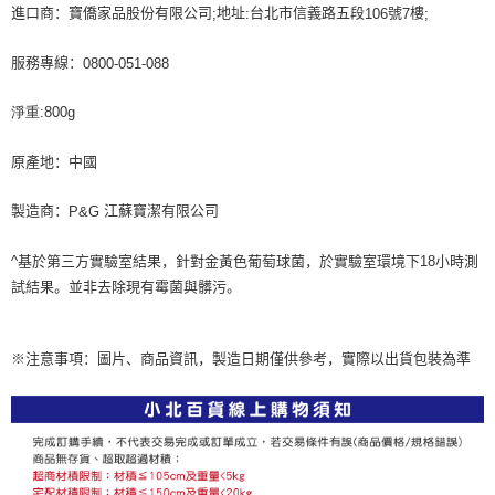
進口商：寶僑家品股份有限公司
地址
台北市信義路五段
號
樓
;
:
106
7
;
服務專線：
0800-051-088
淨重:800g
原產地：中國
製造商：
江蘇寶潔有限公司
P&G
^基於第三方實驗室結果，針對金黃色葡萄球菌，於實驗室環境下18小時測
試結果。並非去除現有霉菌與髒污。
※注意事項：圖片、商品資訊，製造日期僅供參考，實際以出貨包裝為準