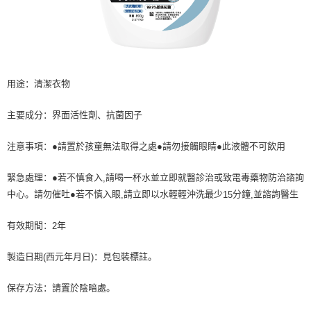
要之購買訂單資訊提供予 AFTEE ，或讓 AFTEE 蒐集處理利用您的個人資
料，請勿選用本服務。
用途：清潔衣物
主要成分：界面活性劑、抗菌因子
注意事項：●請置於孩童無法取得之處●請勿接觸眼睛●此液體不可飲用
緊急處理：●若不慎食入
請喝一杯水並立即就醫診治或致電毒藥物防治諮詢
,
中心。請勿催吐●若不慎入眼
請立即以水輕輕沖洗最少
分鐘
並諮詢醫生
,
15
,
有效期間：
年
2
製造日期
西元年月日
：見包裝標註。
(
)
保存方法：請置於陰暗處。