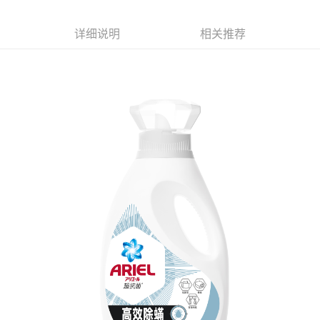
繳費期限，為商家向您請款的時間，再加上使用AFTEE可延長的天數所計算
每笔NT$60，满NT$599(含以上)免运费
出。使用AFTEE下訂可以延長您收到商品前的繳費天數，但無法保證一定能
夠在期限內收到商品(例如:預購商品或預計到貨時間較長者)。因此無論收到
详细说明
相关推荐
付款後7-11取貨
商品與否，仍需要請您在AFTEE規定的時間內完成繳費。
每笔NT$60，满NT$599(含以上)免运费
二、付款限制
1. 初次使用 AFTEE 時，將依認證結果及本公司審查結果，核予每個人不同
宅配
之上限額度
2. 結帳金額須大於NT$30
每笔NT$120，满NT$899(含以上)免运费
3. 目前僅支援台灣會員
三、聲明條款
「AFTEE先享後付」(下稱本服務)乃由恩沛科技股份有限公司(下稱 AFTEE )
所提供，並由 AFTEE 向您收取款項。因使用本服務所須提供之個人資料(包
含但不限於訂購人姓名、電話，收件人姓名、電話、收件地址)，將交付予
AFTEE 於本服務必要服務範圍內運用。關於 AFTEE 對於個人資料之蒐集、
處理、利用，詳參 AFTEE 官網之『個人資料蒐集、處理及利用告知聲明』
（
https://aftee.tw/privacypolicy/
）。
若款項超過繳費期限，將根據當次的金額加收年利率 16% 的逾期滯納金。
未成年的使用者，請事先徵得法定代理人或監護人之同意方可使用
AFTEE。
若您對於個人資料之處理、利用有任何疑問，或欲行使相關法律權利，請聯
繫恩沛科技股份有限公司。若您不同意我們將上開所示之個人資料，連同必