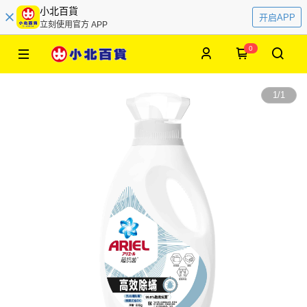
小北百貨
开启APP
立刻使用官方 APP
0
1
/
1