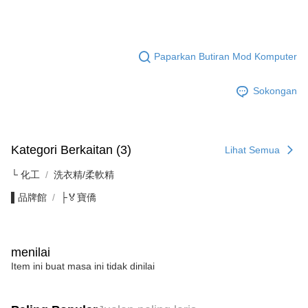
Paparkan Butiran Mod Komputer
Sokongan
Kategori Berkaitan (3)
Lihat Semua
└ 化工
洗衣精/柔軟精
▌品牌館
├🏅寶僑
menilai
Item ini buat masa ini tidak dinilai