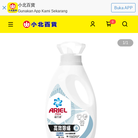
小北百貨
Buka APP
Gunakan App Kami Sekarang
0
1
/
1