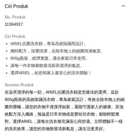
LINE Pay
Ciri Produk
Apple Pay
No. Produk
11364917
JKOPAY
Ciri Produk
Easy Wallet
ARIEL抗菌洗衣精，專為高效除蹣而設計。
Google Pay
獨特配方，深層清潔，去除衣物上的細菌與過敏原。
800g瓶裝，經濟實惠，適合家庭日常使用。
AFTEE
讓每一件衣物都散發清新與潔淨的氣息。
Deskripsi
選擇ARIEL，給您和家人最安心的洗衣體驗！
Pertama, Mengenai Perkhidmatan AFTEE Beli Sekarang Bayar Kemudian
Pemindahan ATM
1. Dengan memilih AFTEE sebagai kaedah pembayaran, mesej
pengesahan AFTEE akan muncul.
Sorotan Produk
2. Anda boleh meneruskan pembayaran selepas pengesahan SMS.
Pilihan Penghantaran
在追求潔淨的每一刻，ARIEL抗菌洗衣精是您最佳的選擇。這款
3. Tiada bayaran diperlukan apabila pesanan disahkan. Produk akan
800g瓶裝的高效除蹣洗衣精，專為家庭設計，有效去除衣物上的細
dihantar ke alamat yang ditetapkan.
全家取貨付款
4. Setelah pesanan disahkan, anda akan menerima SMS pembayaran
菌與塵蟎，讓您的衣物不僅潔淨如新，還能守護家人的健康。其強
NT$60/pesanan | Penghantaran percuma untuk pesanan
manakala ahli aplikasi akan menerima pemberitahuan tolak aplikasi
效配方深入纖維，無論是日常衣物或是嬰幼兒衣物，都能輕鬆應
NT$599 atau lebih
AFTEE.
5. Tiada bayaran diperlukan apabila anda menerima produk. Sila buat
對。選擇ARIEL，讓每次洗衣都充滿安心與舒適。立即體驗不一樣
pembayaran di empat kedai serbaneka utama, ATM atau perbankan
付款後全家取貨
的洗衣效果，讓您的衣物散發清新氣息，讓生活更美好。