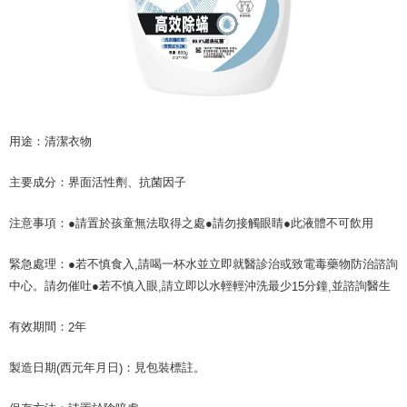
Perkhidmatan AFTEE Beli Sekarang Bayar Kemudian disediakan oleh NP
Taiwan, Inc. dan AFTEE akan membuat bil kepada pengguna. AFTEE
akan menggunakan data peribadi yang dikumpul (termasuk nama
pembeli, no. telefon, nama penerima, no. telefon, alamat penerima) untuk
penggunaan perkhidmatan. Sila rujuk kepada "Penyata Pengumpulan
Data Peribadi, Pemprosesan, Penggunaan"
(https://aftee.tw/privacypolicy/
) untuk maklumat lanjut.
Jumlah yang diperakui untuk pengguna kali pertama yang lulus
用途：清潔衣物
kelulusan boleh sehingga NT$10,000. Jika pengguna tidak membuat
pembayaran dalam tempoh tersebut, yuran pembayaran lewat sebanyak
20% setahun akan dikenakan. Pengguna bawah umur dikehendaki
主要成分：界面活性劑、抗菌因子
mendapatkan kebenaran daripada ibu bapa atau penjaga yang sah
untuk menggunakan AFTEE.
注意事項：●請置於孩童無法取得之處●請勿接觸眼睛●此液體不可飲用
Sila hubungi NP Taiwan Inc. di
cs_tw@netprotections.co.jp
jika anda
緊急處理：●若不慎食入
請喝一杯水並立即就醫診治或致電毒藥物防治諮詢
mempunyai sebarang kebimbangan mengenai pemprosesan dan
,
penggunaan pada data peribadi. Jika anda tidak bersetuju dengan data
中心。請勿催吐●若不慎入眼
請立即以水輕輕沖洗最少
分鐘
並諮詢醫生
,
15
,
peribadi yang disenaraikan seperti di atas akan dikumpul dan digunakan
oleh AFTEE, sila jangan gunakan perkhidmatan ini.
有效期間：
年
2
製造日期
西元年月日
：見包裝標註。
(
)