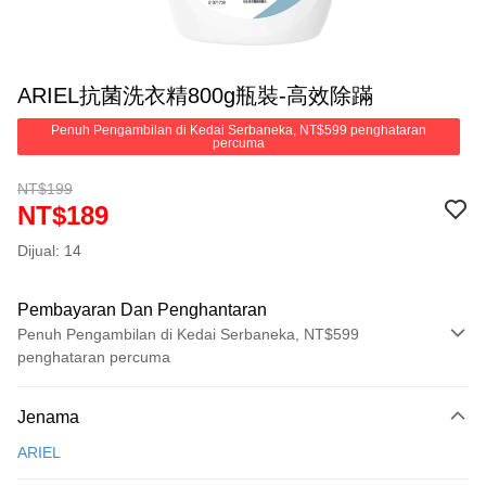
ARIEL抗菌洗衣精800g瓶裝-高效除蹣
Penuh Pengambilan di Kedai Serbaneka, NT$599 penghataran
percuma
NT$199
NT$189
Dijual: 14
Pembayaran Dan Penghantaran
Penuh Pengambilan di Kedai Serbaneka, NT$599
penghataran percuma
Kaedah Pembayaran
Jenama
Kad Kredit (Bayaran Penuh)
ARIEL
Pengambilan di Kedai Serbaneka