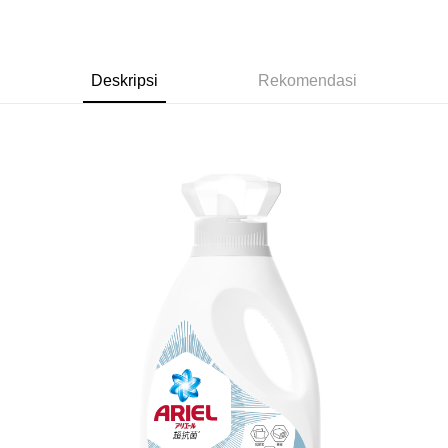
dalam talian dengan SMS pembayaran atau pemberitahuan tolak aplikasi
NT$60/pesanan | Penghantaran percuma untuk pesanan
AFTEE.
NT$599 atau lebih
Sila ambil perhatian bahawa tempoh pembayaran adalah 14 hari. Walau
7-11取貨付款
bagaimanapun, bagi mereka yang telah memuat turun Aplikasi AFTEE
Deskripsi
Rekomendasi
dan mendaftar sebagai ahli AFTEE boleh menikmati tempoh pembayaran
NT$60/pesanan | Penghantaran percuma untuk pesanan
sehingga 45 hari.
NT$599 atau lebih
Tempoh pembayaran dikira dari masa kedai meminta pembayaran anda,
付款後7-11取貨
ditambah dengan bilangan hari yang boleh dilanjutkan oleh AFTEE. Anda
boleh melanjutkan tempoh pembayaran anda sebelum anda menerima
NT$60/pesanan | Penghantaran percuma untuk pesanan
pesanan. Walau bagaimanapun, tiada jaminan bahawa anda boleh
NT$599 atau lebih
menerima pesanan anda semasa tempoh pembayaran (cth.: produk
prapesanan atau produk yang mungkin mengambil masa yang lebih
宅配
lama untuk dihantar). Oleh itu, anda dikehendaki membuat pembayaran
kepada AFTEE dalam tempoh sama ada anda menerima pesanan.
NT$120/pesanan | Penghantaran percuma untuk pesanan
NT$899 atau lebih
Kedua, Sekatan Pembayaran
1. Jumlah yang diperakui untuk pengguna kali pertama boleh sehingga
NT$10,000. Amaun diperakui sebenar yang diluluskan akan berdasarkan
keputusan pensijilan dan semakan oleh AFTEE.
2. Amaun perbelanjaan minimum mestilah lebih besar daripada NT$20.
3. Pada masa ini hanya tersedia untuk ahli Taiwan.
Ketiga, Syarat Perkhidmatan