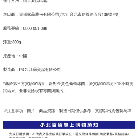
保存方法：請置於陰暗處。
進口商：寶僑家品股份有限公司
地址
台北市信義路五段
號
樓
;
:
106
7
;
服務專線：
0800-051-088
淨重:800g
原產地：中國
製造商：
江蘇寶潔有限公司
P&G
^基於第三方實驗室結果，針對金黃色葡萄球菌，於實驗室環境下18小時測
試結果。並非去除現有霉菌與髒污。
※注意事項：圖片、商品資訊，製造日期僅供參考，實際以出貨包裝為準