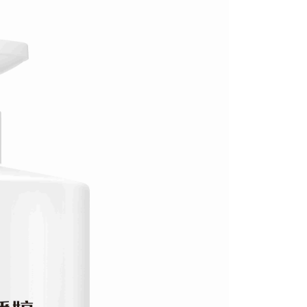
讓予恩沛科技股份有限公司。
個人資料處理事宜，請瀏覽以下網址：
ee.tw/terms/#terms3
年的使用者請事先徵得法定代理人或監護人之同意方可使用
E先享後付」，若未經同意申辦者引起之損失，本公司不負相關責
AFTEE先享後付」時，將依據個別帳號之用戶狀況，依本公司
核予不同之上限額度；若仍有額度不足之情形，本公司將視審查
用戶進行身份認證。
一人註冊多個帳號或使用他人資訊註冊。若發現惡意使用之情
科技股份有限公司將有權停止該用戶之使用額度並採取法律行