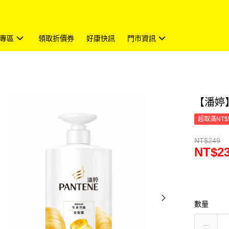
專區
領取折價券
好康快訊
門市資訊
【潘婷
超取滿NT$
NT$249
NT$2
數量