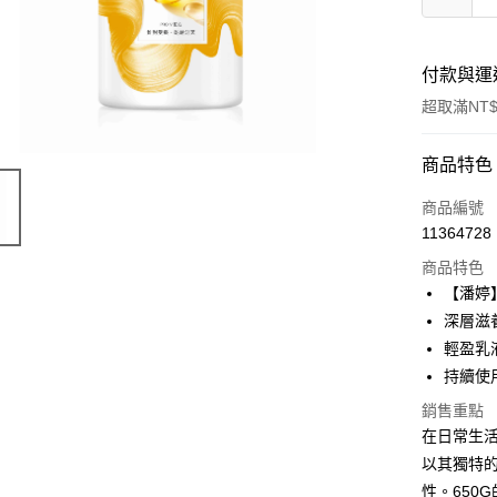
付款與運
超取滿NT$
付款方式
商品特色
信用卡一
商品編號
11364728
超商取貨
商品特色
LINE Pay
【潘婷
深層滋
Apple Pay
輕盈乳
街口支付
持續使
悠遊付
銷售重點
在日常生
Google Pa
以其獨特
AFTEE先
性。650