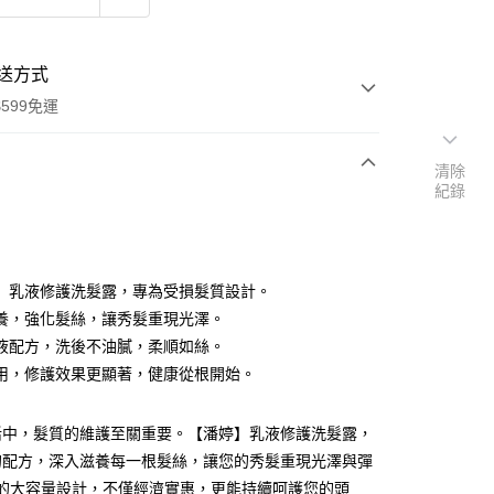
送方式
599免運
清除
紀錄
次付款
付款
】乳液修護洗髮露，專為受損髮質設計。
養，強化髮絲，讓秀髮重現光澤。
液配方，洗後不油膩，柔順如絲。
用，修護效果更顯著，健康從根開始。
活中，髮質的維護至關重要。【潘婷】乳液修護洗髮露，
y
的配方，深入滋養每一根髮絲，讓您的秀髮重現光澤與彈
享後付
G的大容量設計，不僅經濟實惠，更能持續呵護您的頭