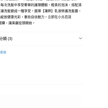
在每次洗髮中享受奢華的護理體驗。輕柔的泡沫，搭配清
FTEE先享後付」】
，讓洗髮變成一種享受。選擇【潘婷】乳液修護洗髮露，
先享後付是「在收到商品之後才付款」的支付方式。 讓您購物簡單
絲綻放健康光彩，重拾自信魅力。立即在小北百貨
心！
：不需註冊會員、不需綁卡、不需儲值。
A選購，讓美麗從頭開始。
：只要手機號碼，簡訊認證，即可結帳。
：先確認商品／服務後，再付款。
付款
類 (3)
EE先享後付」結帳流程】
0，滿NT$599(含以上)免運費
方式選擇「AFTEE先享後付」後，將跳轉至「AFTEE先享後
用
身體清潔
頁面，進行簡訊認證並確認金額後，即可完成結帳。
客服
家取貨
成立數日內，您將收到繳費通知簡訊。
├🏅寶僑
費通知簡訊後14天內，點擊此簡訊中的連結，可透過四大超商
0，滿NT$599(含以上)免運費
網路銀行／等多元方式進行付款，方視為交易完成。
研究所
：結帳手續完成當下不需立刻繳費，但若您需要取消訂單，請聯
付款
的店家。未經商家同意取消之訂單仍視為有效，需透過AFTEE
繳納相關費用。
0，滿NT$599(含以上)免運費
否成功請以「AFTEE先享後付 」之結帳頁面顯示為準，若有關於
功／繳費後需取消欲退款等相關疑問，請聯繫「AFTEE先享後
1取貨
援中心」
https://netprotections.freshdesk.com/support/home
0，滿NT$599(含以上)免運費
項】
恩沛科技股份有限公司提供之「AFTEE先享後付」服務完成之
依本服務之必要範圍內提供個人資料，並將交易相關給付款項請
20，滿NT$899(含以上)免運費