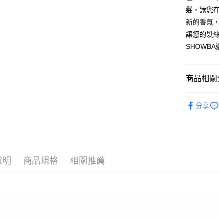
相關說明
髮，讓您
【關於「A
新的香氣
ATM付款
AFTEE
讓您的髮
便利好安
１．簡單
SHOWB
２．便利
運送方式
３．安心
全家取貨
商品相關分
【「AFT
每筆NT$6
１．於結帳
└ 美妝日
付」結帳
分享
付款後全
２．訂單
▌品牌館
３．收到繳
每筆NT$6
／ATM／
夏日生活
※ 請注意
7-11取貨
絡購買商品
先享後付
每筆NT$6
說明
商品規格
相關推薦
※ 交易是
是否繳費成
付款後7-1
付客戶支
每筆NT$6
【注意事
宅配
１．透過由
交易，需
每筆NT$1