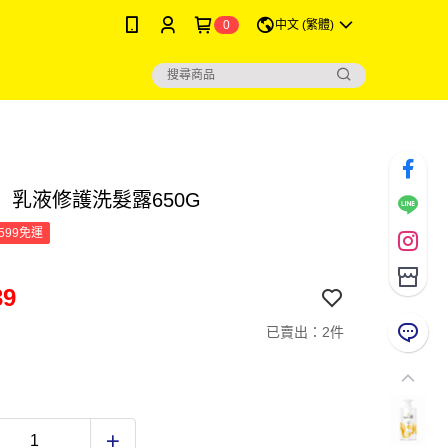
0
中文 (繁體)
】乳液修護洗髮露650G
599免運
39
已賣出：2件