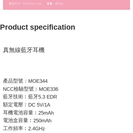
Product specification
真無線藍牙耳機
產品型號：
MOE344
檢驗型號︰
NCC
MOE336
藍牙技術︰藍牙
5.3 EDR
額定電壓︰
DC 5V/1A
耳機電池容量︰
25mAh
電池盒容量︰
250mAh
工作頻率︰
2.4GHz