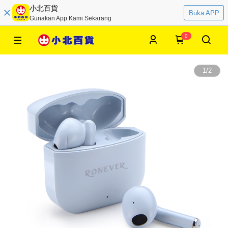
小北百貨
Buka APP
Gunakan App Kami Sekarang
0
1
/
2