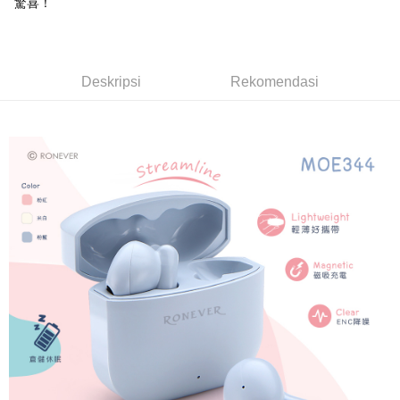
驚喜！
AFTEE.
NT$599 atau lebih
Sila ambil perhatian bahawa tempoh pembayaran adalah 14 hari. Walau
7-11取貨付款
bagaimanapun, bagi mereka yang telah memuat turun Aplikasi AFTEE
dan mendaftar sebagai ahli AFTEE boleh menikmati tempoh pembayaran
NT$60/pesanan | Penghantaran percuma untuk pesanan
Deskripsi
Rekomendasi
sehingga 45 hari.
NT$599 atau lebih
Tempoh pembayaran dikira dari masa kedai meminta pembayaran anda,
付款後7-11取貨
ditambah dengan bilangan hari yang boleh dilanjutkan oleh AFTEE. Anda
boleh melanjutkan tempoh pembayaran anda sebelum anda menerima
NT$60/pesanan | Penghantaran percuma untuk pesanan
pesanan. Walau bagaimanapun, tiada jaminan bahawa anda boleh
NT$599 atau lebih
menerima pesanan anda semasa tempoh pembayaran (cth.: produk
prapesanan atau produk yang mungkin mengambil masa yang lebih
宅配
lama untuk dihantar). Oleh itu, anda dikehendaki membuat pembayaran
kepada AFTEE dalam tempoh sama ada anda menerima pesanan.
NT$120/pesanan | Penghantaran percuma untuk pesanan
NT$899 atau lebih
Kedua, Sekatan Pembayaran
1. Jumlah yang diperakui untuk pengguna kali pertama boleh sehingga
NT$10,000. Amaun diperakui sebenar yang diluluskan akan berdasarkan
keputusan pensijilan dan semakan oleh AFTEE.
2. Amaun perbelanjaan minimum mestilah lebih besar daripada NT$20.
3. Pada masa ini hanya tersedia untuk ahli Taiwan.
Ketiga, Syarat Perkhidmatan
Perkhidmatan AFTEE Beli Sekarang Bayar Kemudian disediakan oleh NP