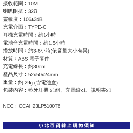
接收範圍︰
10M
喇叭阻抗︰
Ω
32
靈敏度︰
±
106
3dB
充電介面︰
TYPE-C
耳機充電時間︰約
小時
1
電池盒充電時間︰約
小時
1.5
播放時間︰約
小時
依音量大小有異
3-6
(
)
材質︰
電子零件
ABS
充電線長︰約
30cm
產品尺寸︰
52x50x24mm
重量︰約
含電池盒
29g (
)
包裝內容︰藍牙耳機
組、充電線
、說明書
x1
x1
x1
︰
NCC
CCAH23LP5100T8