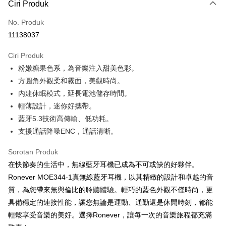
LINE Pay
Ciri Produk
Apple Pay
No. Produk
11138037
JKOPAY
Ciri Produk
Easy Wallet
粉嫩糖果色系，為音樂注入甜美色彩。
Google Pay
方圓角外觀柔和霧面，美觀時尚。
內建休眠模式，延長電池儲存時間。
AFTEE
輕薄設計，迷你好攜帶。
Deskripsi
藍牙5.3技術高傳輸、低功耗。
Pertama, Mengenai Perkhidmatan AFTEE Beli Sekarang Bayar Kemudian
Pemindahan ATM
1. Dengan memilih AFTEE sebagai kaedah pembayaran, mesej
支援通話降噪ENC，通話清晰。
pengesahan AFTEE akan muncul.
2. Anda boleh meneruskan pembayaran selepas pengesahan SMS.
Pilihan Penghantaran
Sorotan Produk
3. Tiada bayaran diperlukan apabila pesanan disahkan. Produk akan
在快節奏的生活中，無線藍牙耳機已成為不可或缺的好夥伴。
dihantar ke alamat yang ditetapkan.
全家取貨付款
4. Setelah pesanan disahkan, anda akan menerima SMS pembayaran
Ronever MOE344-1真無線藍牙耳機，以其精緻的設計和卓越的音
NT$60/pesanan | Penghantaran percuma untuk pesanan
manakala ahli aplikasi akan menerima pemberitahuan tolak aplikasi
質，為您帶來無與倫比的聆聽體驗。輕巧的藍色外觀不僅時尚，更
NT$599 atau lebih
AFTEE.
5. Tiada bayaran diperlukan apabila anda menerima produk. Sila buat
具備穩定的連接性能，讓您無論是運動、通勤還是休閒時刻，都能
pembayaran di empat kedai serbaneka utama, ATM atau perbankan
付款後全家取貨
輕鬆享受音樂的美好。選擇Ronever，讓每一次的音樂旅程都充滿
dalam talian dengan SMS pembayaran atau pemberitahuan tolak aplikasi
NT$60/pesanan | Penghantaran percuma untuk pesanan