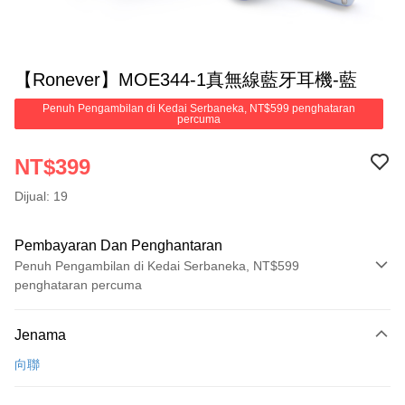
【Ronever】MOE344-1真無線藍牙耳機-藍
Penuh Pengambilan di Kedai Serbaneka, NT$599 penghataran
percuma
NT$399
Dijual: 19
Pembayaran Dan Penghantaran
Penuh Pengambilan di Kedai Serbaneka, NT$599
penghataran percuma
Kaedah Pembayaran
Jenama
Kad Kredit (Bayaran Penuh)
向聯
Pengambilan di Kedai Serbaneka