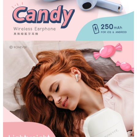
Taiwan, Inc. dan AFTEE akan membuat bil kepada pengguna. AFTEE
akan menggunakan data peribadi yang dikumpul (termasuk nama
pembeli, no. telefon, nama penerima, no. telefon, alamat penerima) untuk
penggunaan perkhidmatan. Sila rujuk kepada "Penyata Pengumpulan
Data Peribadi, Pemprosesan, Penggunaan"
(https://aftee.tw/privacypolicy/
) untuk maklumat lanjut.
Jumlah yang diperakui untuk pengguna kali pertama yang lulus
kelulusan boleh sehingga NT$10,000. Jika pengguna tidak membuat
pembayaran dalam tempoh tersebut, yuran pembayaran lewat sebanyak
20% setahun akan dikenakan. Pengguna bawah umur dikehendaki
mendapatkan kebenaran daripada ibu bapa atau penjaga yang sah
untuk menggunakan AFTEE.
Sila hubungi NP Taiwan Inc. di
cs_tw@netprotections.co.jp
jika anda
mempunyai sebarang kebimbangan mengenai pemprosesan dan
penggunaan pada data peribadi. Jika anda tidak bersetuju dengan data
peribadi yang disenaraikan seperti di atas akan dikumpul dan digunakan
oleh AFTEE, sila jangan gunakan perkhidmatan ini.