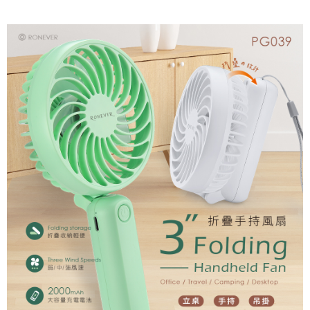
每筆NT$60，滿NT$599(含以上)免運費
購買商品的店家。未經商家同意取消之訂單仍視為有效，需透過AFTEE先享
後付繳納相關費用。
付款後7-11取貨
※ 交易是否成功請以「AFTEE先享後付 」之結帳頁面顯示為準，若有關於
是否繳費成功／繳費後需取消欲退款等相關疑問，請聯繫「AFTEE先享後付
每筆NT$60，滿NT$599(含以上)免運費
客戶支援中心」
https://netprotections.freshdesk.com/support/home
宅配
【注意事項】
１．透過由恩沛科技股份有限公司提供之「AFTEE先享後付」服務完成之交
每筆NT$120，滿NT$899(含以上)免運費
易，需依本服務之必要範圍內提供個人資料，並將交易相關給付款項請求債
權轉讓予恩沛科技股份有限公司。
２．關於個人資料處理事宜，請瀏覽以下網址：
https://aftee.tw/terms/#terms3
３．未成年的使用者請事先徵得法定代理人或監護人之同意方可使用
「AFTEE先享後付」，若未經同意申辦者引起之損失，本公司不負相關責
任。
４．使用「AFTEE先享後付」時，將依據個別帳號之用戶狀況，依本公司即
時審查核予不同之上限額度；若仍有額度不足之情形，本公司將視審查結果
請求用戶進行身份認證。
５．嚴禁一人註冊多個帳號或使用他人資訊註冊。若發現惡意使用之情形，
恩沛科技股份有限公司將有權停止該用戶之使用額度並採取法律行動。