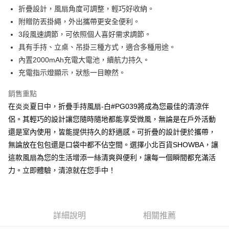
Apple Pay
折疊設計，風扇角度可調整，輕巧好收納。
附贈防丟掛繩，外出攜帶更安全便利。
街口支付
3段風速調節，可依照個人喜好需求調節。
悠遊付
具有手持、立桌、吊掛三種方式，適合多種用途。
內置2000mAh充電大電池，續航力持久。
Google Pay
充電指示燈顯示，狀態一目瞭然。
AFTEE先享後付
銷售重點
相關說明
在炎炎夏日中，折疊手持風扇-白#PG039將成為您最佳的清涼伴
【關於「AFTEE先享後付」】
ATM付款
AFTEE先享後付是「在收到商品之後才付款」的支付方式。 讓您購物簡單
侶。其輕巧的設計讓您隨時隨地都能享受微風，無論是在戶外活動
便利好安心！
還是室內使用，皆能提供持久的舒適感。可折疊的設計便於攜帶，
１．簡單：不需註冊會員、不需綁卡、不需儲值。
運送方式
２．便利：只要手機號碼，簡訊認證，即可結帳。
無論放在包包還是口袋中都不佔空間。選擇小北百貨SHOWBA，讓
３．安心：先確認商品／服務後，再付款。
全家取貨付款
這款風扇為您的生活增添一絲清爽與便利，讓每一個瞬間都充滿活
每筆NT$60，滿NT$599(含以上)免運費
力。立即體驗，清涼就在您手中！
【「AFTEE先享後付」結帳流程】
１．於結帳方式選擇「AFTEE先享後付」後，將跳轉至「AFTEE先享後付」
付款後全家取貨
結帳頁面，進行簡訊認證並確認金額後，即可完成結帳。
２．訂單成立數日內，您將收到繳費通知簡訊。
每筆NT$60，滿NT$599(含以上)免運費
３．收到繳費通知簡訊後14天內，點擊此簡訊中的連結，可透過四大超商／
詳細說明
相關推薦
ATM／網路銀行／等多元方式進行付款，方視為交易完成。
7-11取貨付款
※ 請注意：結帳手續完成當下不需立刻繳費，但若您需要取消訂單，請聯絡