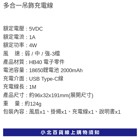
多合一吊飾充電線
額定電壓
: 5VDC
額定電流
: 1A
額定功率
: 4W
風
速
弱
中
強
檔
:
/
/
-3
產品材質
電子零件
: HB40
電池容量
鋰電池
: 18650
2000mAh
充電介面
線
: USB Type-C
充電線長
: 1M
產品尺寸
約
展開尺寸
:
96x32x191mm(
)
重
量
約
:
124g
包裝內容
風扇
、掛繩
、充電線
、說明書
:
x1
x1
x1
x1