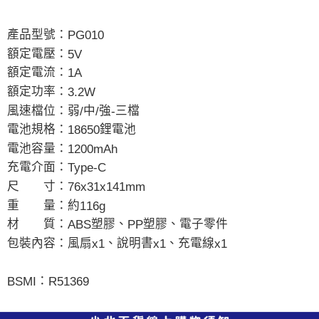
產品型號：
PG010
額定電壓：
5V
額定電流：
1A
額定功率：
3.2W
風速檔位：弱
中
強
三檔
/
/
-
電池規格：
鋰電池
18650
電池容量：
1200mAh
充電介面：
Type-C
尺 寸：
76x31x141mm
重 量：約
116g
材 質：
塑膠、
塑膠、電子零件
ABS
PP
包裝內容：風扇
、說明書
、充電線
x1
x1
x1
：
BSMI
R51369