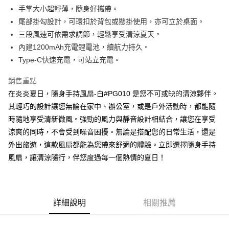
Apple Pay
手掌大小超輕薄，隨身好攜帶。
尾部掛勾設計，可環扣於背包或懸掛使用，亦可立於桌面。
街口支付
三段風速可依需求調節，輕鬆享受清涼夏天。
悠遊付
內建1200mAh充電鋰電池，續航力持久。
Type-C快速充電，可站立充電。
Google Pay
銷售重點
AFTEE先享後付
在炎炎夏日，隨身手持風扇-白#PG010 是您不可或缺的清涼夥伴。
相關說明
其輕巧的設計讓您無論在家中、辦公室，或是戶外活動時，都能隨
【關於「AFTEE先享後付」】
ATM付款
AFTEE先享後付是「在收到商品之後才付款」的支付方式。 讓您購物簡單
時隨地享受清新微風。強勁的風力與靜音設計相結合，讓您在享受
便利好安心！
涼爽的同時，不會受到噪音困擾。無論是搭配您的日常生活，還是
１．簡單：不需註冊會員、不需綁卡、不需儲值。
運送方式
２．便利：只要手機號碼，簡訊認證，即可結帳。
外出旅遊，這款風扇都能為您帶來舒適的體驗。立即選擇隨身手持
３．安心：先確認商品／服務後，再付款。
全家取貨付款
風扇，讓清涼隨行，伴您度過每一個熱情的夏日！
每筆NT$60，滿NT$599(含以上)免運費
【「AFTEE先享後付」結帳流程】
１．於結帳方式選擇「AFTEE先享後付」後，將跳轉至「AFTEE先享後付」
付款後全家取貨
結帳頁面，進行簡訊認證並確認金額後，即可完成結帳。
２．訂單成立數日內，您將收到繳費通知簡訊。
每筆NT$60，滿NT$599(含以上)免運費
詳細說明
相關推薦
３．收到繳費通知簡訊後14天內，點擊此簡訊中的連結，可透過四大超商／
ATM／網路銀行／等多元方式進行付款，方視為交易完成。
7-11取貨付款
※ 請注意：結帳手續完成當下不需立刻繳費，但若您需要取消訂單，請聯絡