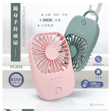
每筆NT$60，滿NT$599(含以上)免運費
購買商品的店家。未經商家同意取消之訂單仍視為有效，需透過AFTEE先享
後付繳納相關費用。
付款後7-11取貨
※ 交易是否成功請以「AFTEE先享後付 」之結帳頁面顯示為準，若有關於
是否繳費成功／繳費後需取消欲退款等相關疑問，請聯繫「AFTEE先享後付
每筆NT$60，滿NT$599(含以上)免運費
客戶支援中心」
https://netprotections.freshdesk.com/support/home
宅配
【注意事項】
１．透過由恩沛科技股份有限公司提供之「AFTEE先享後付」服務完成之交
每筆NT$120，滿NT$899(含以上)免運費
易，需依本服務之必要範圍內提供個人資料，並將交易相關給付款項請求債
權轉讓予恩沛科技股份有限公司。
２．關於個人資料處理事宜，請瀏覽以下網址：
https://aftee.tw/terms/#terms3
３．未成年的使用者請事先徵得法定代理人或監護人之同意方可使用
「AFTEE先享後付」，若未經同意申辦者引起之損失，本公司不負相關責
任。
４．使用「AFTEE先享後付」時，將依據個別帳號之用戶狀況，依本公司即
時審查核予不同之上限額度；若仍有額度不足之情形，本公司將視審查結果
請求用戶進行身份認證。
５．嚴禁一人註冊多個帳號或使用他人資訊註冊。若發現惡意使用之情形，
恩沛科技股份有限公司將有權停止該用戶之使用額度並採取法律行動。