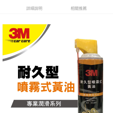
每筆NT$60，滿NT$599(含以上)免運費
購買商品的店家。未經商家同意取消之訂單仍視為有效，需透過AFTEE先享
後付繳納相關費用。
詳細說明
相關推薦
付款後7-11取貨
※ 交易是否成功請以「AFTEE先享後付 」之結帳頁面顯示為準，若有關於
是否繳費成功／繳費後需取消欲退款等相關疑問，請聯繫「AFTEE先享後付
每筆NT$60，滿NT$599(含以上)免運費
客戶支援中心」
https://netprotections.freshdesk.com/support/home
宅配
【注意事項】
１．透過由恩沛科技股份有限公司提供之「AFTEE先享後付」服務完成之交
每筆NT$120，滿NT$899(含以上)免運費
易，需依本服務之必要範圍內提供個人資料，並將交易相關給付款項請求債
權轉讓予恩沛科技股份有限公司。
２．關於個人資料處理事宜，請瀏覽以下網址：
https://aftee.tw/terms/#terms3
３．未成年的使用者請事先徵得法定代理人或監護人之同意方可使用
「AFTEE先享後付」，若未經同意申辦者引起之損失，本公司不負相關責
任。
４．使用「AFTEE先享後付」時，將依據個別帳號之用戶狀況，依本公司即
時審查核予不同之上限額度；若仍有額度不足之情形，本公司將視審查結果
請求用戶進行身份認證。
５．嚴禁一人註冊多個帳號或使用他人資訊註冊。若發現惡意使用之情形，
恩沛科技股份有限公司將有權停止該用戶之使用額度並採取法律行動。