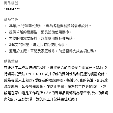
商品編號
Apple Pay
10604772
街口支付
商品特色
悠遊付
3M耐久行噴霧式黃油，專為各種機械潤滑需求設計。
Google Pay
提供卓越的耐磨性，延長設備使用壽命。
方便的噴霧式設計，輕鬆應用於各種角落。
AFTEE先享後付
340克的容量，滿足長時間使用需求。
相關說明
適用於工廠、車間及家庭維修，助您輕鬆完成各項任務。
【關於「AFTEE先享後付」】
ATM付款
AFTEE先享後付是「在收到商品之後才付款」的支付方式。 讓您購物簡單
銷售重點
便利好安心！
１．簡單：不需註冊會員、不需綁卡、不需儲值。
在維護工具與設備的過程中，選擇適合的潤滑劑至關重要。3M耐久
運送方式
２．便利：只要手機號碼，簡訊認證，即可結帳。
行噴霧式黃油 PN11079，以其卓越的潤滑性能和便捷的噴霧設計，
３．安心：先確認商品／服務後，再付款。
全家取貨付款
成為專業人士和DIY愛好者的理想選擇。每罐340克的黃油，能有效
每筆NT$60，滿NT$599(含以上)免運費
【「AFTEE先享後付」結帳流程】
減少摩擦，延長設備壽命，並防止生鏽，讓您的工作更加順利。無
１．於結帳方式選擇「AFTEE先享後付」後，將跳轉至「AFTEE先享後付」
付款後全家取貨
論是在家中還是工作場所，3M的專業品質都能為您帶來持久的保護
結帳頁面，進行簡訊認證並確認金額後，即可完成結帳。
２．訂單成立數日內，您將收到繳費通知簡訊。
與效能。立即選購，讓您的工具保持最佳狀態！
每筆NT$60，滿NT$599(含以上)免運費
３．收到繳費通知簡訊後14天內，點擊此簡訊中的連結，可透過四大超商／
ATM／網路銀行／等多元方式進行付款，方視為交易完成。
7-11取貨付款
※ 請注意：結帳手續完成當下不需立刻繳費，但若您需要取消訂單，請聯絡