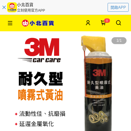
小北百貨
開啟APP
立刻使用官方APP
0
1
/
1